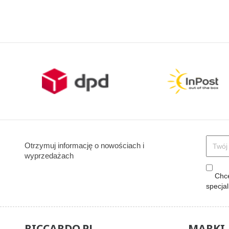
Otrzymuj informację o nowościach i
wyprzedażach
Chcę
specja
RICCARDO.PL
MARKI