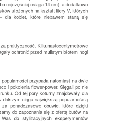
o najczęściej osiąga 14 cm), a dodatkowo
ów ułożonych na kształt litery V, których
– dla kobiet, które niebawem staną się
e za praktyczność. Kilkunastocentymetrowe
gały ochronić przed mulistym błotem nogi
h popularności przypada natomiast na dwie
co i pokolenia flower-power. Sięgali po nie
erunku. Od tej pory koturny znajdowały dla
 dalszym ciągu największą popularnością
 za ponadczasowe obuwie, które dzięki
szamy do zapoznania się z ofertą butów na
ą Was do stylizacyjnych eksperymentów