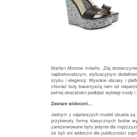
Marilyn Monroe mówiła: „Daj dziewczynie 
najdoskonalszym, stylizacyjnym dodatkie
szyku i elegancji. Wysokie obcasy i plat
chociaż buty towarzyszą nam od niepamięt
pełnej okazałości podbijać wybiegi mody 
Zawsze widoczni…
Jednym z najstarszych modeli obuwia są k
przybierały formę klasycznych butów 
zarezerwowane były jedynie dla mężczyzn.
że byli oni widoczni dla publiczności za