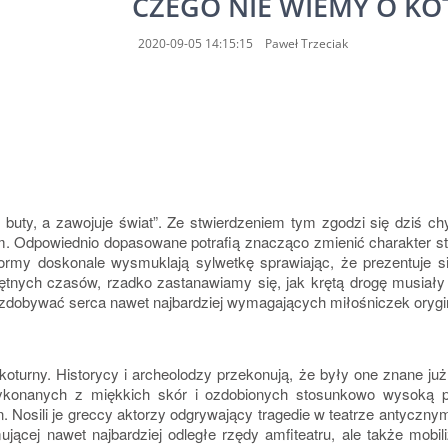
CZEGO NIE WIEMY O K
2020-09-05 14:15:15
Paweł Trzeciak
buty, a zawojuje świat”. Ze stwierdzeniem tym zgodzi się dziś ch
m. Odpowiednio dopasowane potrafią znacząco zmienić charakter s
formy doskonale wysmuklają sylwetkę sprawiając, że prezentuje s
nych czasów, rzadko zastanawiamy się, jak krętą drogę musiały p
i zdobywać serca nawet najbardziej wymagających miłośniczek orygi
oturny. Historycy i archeolodzy przekonują, że były one znane j
wykonanych z miękkich skór i ozdobionych stosunkowo wysoką
 Nosili je greccy aktorzy odgrywający tragedie w teatrze antycznym
jmującej nawet najbardziej odległe rzędy amfiteatru, ale także mob