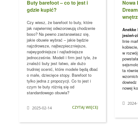
Buty barefoot – co to jest i
Nowa 
gdzie kupić?
Dreamv
wnętrz
Czy wiesz, że barefoot to buty, które
jak najwierniej odwzorowują chodzenie
Anekke 
boso?
Na pewno zastanawiasz się,
jesień-
jakie obuwie wybrać – jakie będzie
linie ma
najzdrowsze, najbezpieczniejsze,
kobiecie
najwygodniejsze i najładniejsze
w rozwó
jednocześnie. Modeli i firm jest tyle, że
powstał
znaleźć buty jest łatwo, ale dużo
sejsmolo
trudniej ocenić, które modele
będą dbać
ta równi
o małe, dziecięce stopy
. Barefoot to
wzornict
tylko jedna z propozycji. Co to jest i
dowiedz 
czym te buty różnią się od
nowej ko
standardowego obuwia?
2024-
CZYTAJ WIĘCEJ
2025-02-14