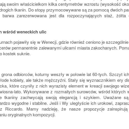
ją swoim właścicielkom kilka centymetrów wzrostu (wysokość okob
 drogich tkanin. Do stopy przymocowywane są za pomocą dwóch pask
 barwa zarezerwowana jest dla rozpoczynających staż, żółta 
ch wśród weneckich ulic
nach pojawiły się w Wenecji, gdzie również ceniono je szczególni
acerów permanentnie zalewanymi ulicami miasta zakochanych. Poma
do kostek suknie.
 grona odbiorców, koturny weszły w połowie lat 60-tych. Szczyt ic
młode kobiety, ale także mężczyźni. Stały się wyznacznikiem ery dis
cka, które czyniły z nich wyrazisty element w kreacji swojego wiz
 wiosna-lato. Wykonywane z rozmaitych surowców, wśród których w
lne tkaniny zachwycają swoją elegancją i szykiem. Uważane są
ardzo wygodne i stabilne. Jeśli i Wy uległyście ich urokowi, zapra
z Riccardo. Mamy nadzieję, że nasze propozycje zainspiruj
aniu oryginalnych kompozycji.