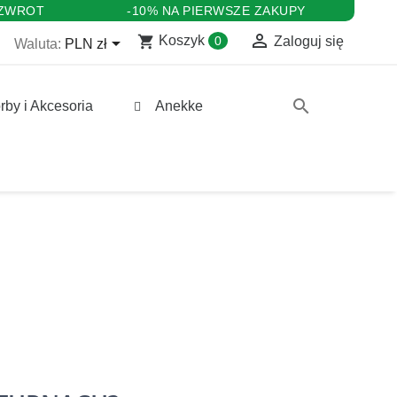
 ZWROT
-10% NA PIERWSZE ZAKUPY

shopping_cart

Koszyk
0
Zaloguj się
Waluta:
PLN zł
search
rby i Akcesoria
Anekke