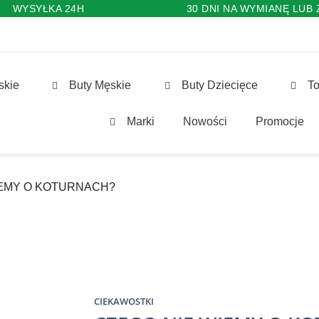
WYSYŁKA 24H
30 DNI NA WYMIANĘ LUB
skie
Buty Męskie
Buty Dziecięce
To
Marki
Nowości
Promocje
IEMY O KOTURNACH?
CIEKAWOSTKI