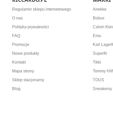
Regulamin sklepu internetowego
Anekke
O nas
Bobux
Polityka prywatności
Calvin Klei
FAQ
Emu
Promocje
Karl Lagerf
Nowe produkty
Superfit
Kontakt
Tikki
Mapa strony
Tommy Hilf
Sklep stacjonarny
TOUS
Blog
Sneakersy 