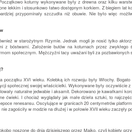
. Początkowo koturny wykonywane były z drewna oraz kilku warstw
ione lekkim i stosunkowo łatwo dostępnym korkiem. Z biegiem lat 
ardziej przypominały szczudła niż obuwie. Nie było więc możli
ów
wnież w starożytnym Rzymie. Jednak mogli je nosić tylko aktorz
ni z bóstwami. Założenie butów na koturnach przez zwykłego 
ę normom społecznym. Mężczyźni tacy uważani byli za pozbawionych
j?
a początku XVI wieku. Kolebką ich rozwoju były Włochy. Bogato
zycji społecznej swojej właścicielki. Wykonywane były oczywiście z
ólowały naturalne jedwabie i aksamit. Dekorowano je kawałkami kor
ćwieki. I chociaż wyglądały jak małe dzieła sztuki, to najczęśc
epoce renesansu. Oscylujące w granicach 20 centymetrów platform
nie zagościły w modzie na dłużej i w połowie XVII wieku zaczęły p
ty okobo noszone do dnia dzisiejszego przez Maiko, czyli kobiety prz