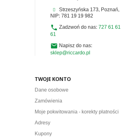
Strzeszyńska 173, Poznań,
NIP: 781 19 19 982
phone
Zadzwoń do nas:
727 61 61
61
email
Napisz do nas:
sklep@riccardo.pl
TWOJE KONTO
Dane osobowe
Zamówienia
Moje pokwitowania - korekty płatności
Adresy
Kupony