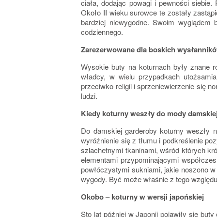
ciała, dodając powagi i pewności siebie
Około II wieku surowce te zostały zastąp
bardziej niewygodne. Swoim wyglądem b
codziennego.
Zarezerwowane dla boskich wysłannik
Wysokie buty na koturnach były znane ró
władcy, w wielu przypadkach utożsamia
przeciwko religii i sprzeniewierzenie si
ludzi.
Kiedy koturny weszły do mody damskie
Do damskiej garderoby koturny weszły n
wyróżnienie się z tłumu i podkreślenie po
szlachetnymi tkaninami, wśród których kr
elementami przypominającymi współczesne 
powłóczystymi sukniami, jakie noszono w 
wygody. Być może właśnie z tego względu 
Okobo – koturny w wersji japońskiej
Sto lat później w Japonii pojawiły się bu