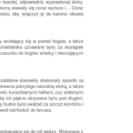
 twardej, odpowiednio wyprawionej skóry.
koturny stawały się coraz wyższe i… Coraz
wości, aby włączyć je do kanonu obuwia
y wcielający się w postać bogów, a także
śmiertelnika uznawane było za występek
 szacunku do bogów, władcy i otaczających
 zdobione stanowiły doskonały sposób na
 drewna pokrytego naturalną skórą, a także
onki, kunsztownymi haftami, czy srebrnymi
iej ich piękno skrywane było pod długimi,
y trudno było uważać za szczyt komfortu i
owoli odchodzić do lamusa.
ygotowujące się do roli gejszy. Wykonane z