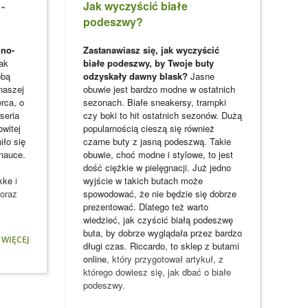
-
Jak wyczyścić białe
podeszwy?
nno-
Zastanawiasz się, jak wyczyścić
Jak
białe podeszwy, by Twoje buty
obą
odzyskały dawny blask?
Jasne
naszej
obuwie jest bardzo modne w ostatnich
erca, o
sezonach. Białe sneakersy, trampki
seria
czy boki to hit ostatnich sezonów. Dużą
owitej
popularnością cieszą się również
iło się
czarne buty z jasną podeszwą. Takie
 nauce.
obuwie, choć modne i stylowe, to jest
dość ciężkie w pielęgnacji. Już jedno
kke
i
wyjście w takich butach może
 oraz
spowodować, że nie będzie się dobrze
prezentować. Dlatego też warto
wiedzieć, jak czyścić białą podeszwę
buta, by dobrze wyglądała przez bardzo
 WIĘCEJ
długi czas. Riccardo, to
sklep z butami
online
, który przygotował artykuł, z
którego dowiesz się, jak dbać o białe
podeszwy.