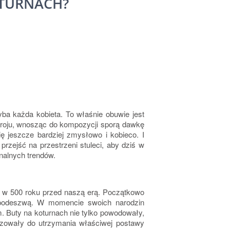
OTURNACH?
yba każda kobieta. To właśnie obuwie jest
troju, wnosząc do kompozycji sporą dawkę
ię jeszcze bardziej zmysłowo i kobieco. I
rzejść na przestrzeni stuleci, aby dziś w
nalnych trendów.
uż w 500 roku przed naszą erą. Początkowo
 podeszwą. W momencie swoich narodzin
. Buty na koturnach nie tylko powodowały,
ilizowały do utrzymania właściwej postawy