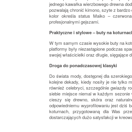
jednego kawałka wierzbowego drewna doda
pozwalają chronić kimono, szyte z bardzo
kolor określa status Maiko – czerwona
profesjonalnymi gejszami.
Praktyczne i stylowe – buty na koturna
W tym samym czasie wysokie buty na kotur
platformy były niezastąpione podczas sp
swojej właścicielki oraz długie, sięgające 
Droga do ponadczasowej klasyki
Do świata mody, dostępnej dla szerokiego
kolejne dekady, kiedy nosiły je nie tylko 
również celebryci, szczególnie gwiazdy ro
siebie miejsce niemal w każdym sezonie
cieszy się drewno, skóra oraz natura
odpowiedniemu wyprofilowaniu jest dziś b
koturnach, przygotowaną dla Was prze
dostarczających dużo satysfakcji w kreow