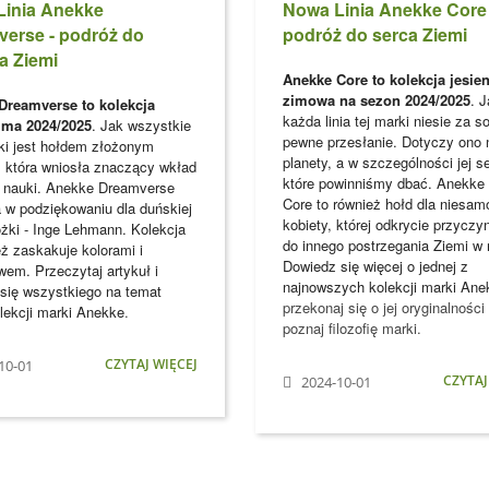
Linia Anekke
Nowa Linia Anekke Core 
erse - podróż do
podróż do serca Ziemi
a Ziemi
Anekke Core to kolekcja jesie
zimowa na sezon 2024/2025
. 
Dreamverse to kolekcja
każda linia tej marki niesie za s
zima 2024/2025
. Jak wszystkie
pewne przesłanie. Dotyczy ono 
rki jest hołdem złożonym
planety, a w szczególności jej s
, która wniosła znaczący wkład
które powinniśmy dbać. Anekke 
j nauki. Anekke Dreamverse
Core to również hołd dla niesam
a w podziękowaniu dla
duńskiej
kobiety, której odkrycie przyczyn
żki - Inge Lehmann. Kolekcja
do innego postrzegania Ziemi w
eż zaskakuje kolorami i
Dowiedz się więcej o jednej z
wem. Przeczytaj artykuł i
najnowszych kolekcji marki
Ane
się wszystkiego na temat
przekonaj się o jej oryginalności
lekcji marki
Anekke
.
poznaj filozofię marki.
CZYTAJ WIĘCEJ
10-01
CZYTAJ
2024-10-01