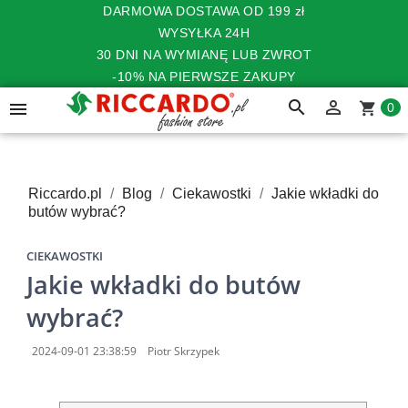
DARMOWA DOSTAWA OD 199 zł
WYSYŁKA 24H
30 DNI NA WYMIANĘ LUB ZWROT
-10% NA PIERWSZE ZAKUPY
search


shopping_cart
0
Riccardo.pl
Blog
Ciekawostki
Jakie wkładki do
butów wybrać?
CIEKAWOSTKI
Jakie wkładki do butów
wybrać?
2024-09-01 23:38:59
Piotr Skrzypek