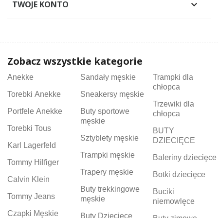
TWOJE KONTO

Zobacz wszystkie kategorie
Anekke
Sandały męskie
Trampki dla
chłopca
Torebki Anekke
Sneakersy męskie
Trzewiki dla
Portfele Anekke
Buty sportowe
chłopca
męskie
Torebki Tous
BUTY
Sztyblety męskie
DZIECIĘCE
Karl Lagerfeld
Trampki męskie
Baleriny dziecięce
Tommy Hilfiger
Trapery męskie
Botki dziecięce
Calvin Klein
Buty trekkingowe
Buciki
Tommy Jeans
męskie
niemowlęce
Czapki Męskie
Buty Dziecięce