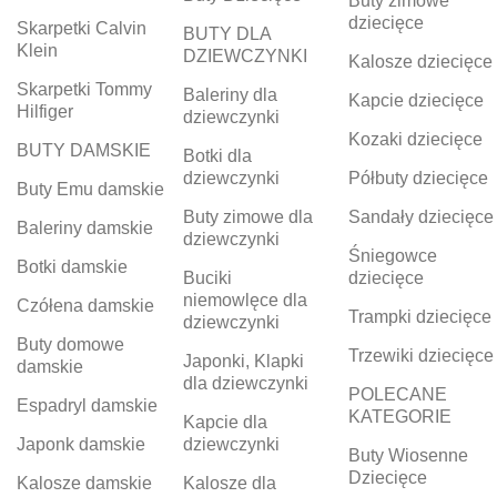
Buty zimowe
dziecięce
Skarpetki Calvin
BUTY DLA
Klein
DZIEWCZYNKI
Kalosze dziecięce
Skarpetki Tommy
Baleriny dla
Kapcie dziecięce
Hilfiger
dziewczynki
Kozaki dziecięce
BUTY DAMSKIE
Botki dla
dziewczynki
Półbuty dziecięce
Buty Emu damskie
Buty zimowe dla
Sandały dziecięce
Baleriny damskie
dziewczynki
Śniegowce
Botki damskie
Buciki
dziecięce
niemowlęce dla
Czółena damskie
Trampki dziecięce
dziewczynki
Buty domowe
Trzewiki dziecięce
Japonki, Klapki
damskie
dla dziewczynki
POLECANE
Espadryl damskie
KATEGORIE
Kapcie dla
Japonk damskie
dziewczynki
Buty Wiosenne
Dziecięce
Kalosze damskie
Kalosze dla