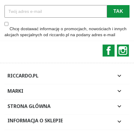
Chcę dostawać informację o promocjach, nowościach i innych
akcjach specjalnych od riccardo.pl na podany adres e-mail
Faceboo
In
RICCARDO.PL

MARKI

STRONA GŁÓWNA

INFORMACJA O SKLEPIE
