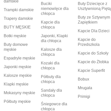
damskie
Buciki
Buty Dziecięce z
niemowlęce dla
Usztywnioną Piętą
Trampki damskie
chłopca
Buty ze Sztywnym
Trapery damskie
Kapcie dla
Zapiętkiem
BUTY MĘSKIE
chłopca
Kapcie Dla Dzieci
Botki męskie
Japonki, Klapki
Kapcie do
dla chłopca
Buty domowe
Przedszkola
męskie
Kalosze dla
Kapcie do Szkoły
chłopca
Espadryle męskie
Kapcie do Żłobka
Kozaki dla
Japonki męskie
chłopca
Kapcie Superfit
Kalosze męskie
Półbuty dla
Bobux
chłopca
Klapki męskie
Mrugała
Sandały dla
Mokasyny męskie
chłopca
Primigi
Półbuty męskie
Śniegowce dla
chłopca