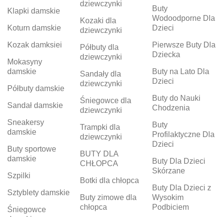
dziewczynki
Buty
Klapki damskie
Wodoodporne Dla
Kozaki dla
Koturn damskie
Dzieci
dziewczynki
Kozak damksiei
Pierwsze Buty Dla
Półbuty dla
Dziecka
dziewczynki
Mokasyny
damskie
Buty na Lato Dla
Sandały dla
Dzieci
dziewczynki
Półbuty damskie
Buty do Nauki
Śniegowce dla
Sandał damskie
Chodzenia
dziewczynki
Sneakersy
Buty
Trampki dla
damskie
Profilaktyczne Dla
dziewczynki
Dzieci
Buty sportowe
BUTY DLA
damskie
Buty Dla Dzieci
CHŁOPCA
Skórzane
Szpilki
Botki dla chłopca
Buty Dla Dzieci z
Sztyblety damskie
Buty zimowe dla
Wysokim
chłopca
Podbiciem
Śniegowce