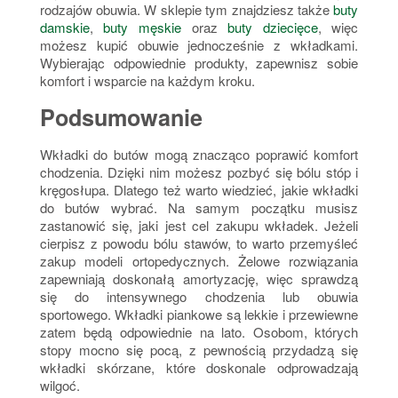
rodzajów obuwia. W sklepie tym znajdziesz także
buty
damskie
,
buty męskie
oraz
buty dziecięce
, więc
możesz kupić obuwie jednocześnie z wkładkami.
Wybierając odpowiednie produkty, zapewnisz sobie
komfort i wsparcie na każdym kroku.
Podsumowanie
Wkładki do butów mogą znacząco poprawić komfort
chodzenia. Dzięki nim możesz pozbyć się bólu stóp i
kręgosłupa. Dlatego też
warto wiedzieć, jakie wkładki
do butów wybrać
. Na samym początku musisz
zastanowić się, jaki jest cel zakupu wkładek. Jeżeli
cierpisz z powodu bólu stawów, to warto przemyśleć
zakup modeli ortopedycznych. Żelowe rozwiązania
zapewniają doskonałą amortyzację, więc sprawdzą
się do intensywnego chodzenia lub obuwia
sportowego.
Wkładki piankowe są lekkie i przewiewne
zatem będą odpowiednie na lato
. Osobom, których
stopy mocno się pocą, z pewnością przydadzą się
wkładki skórzane, które doskonale odprowadzają
wilgoć.