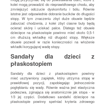
kolei mogą prowadzić do nieprawidłowego chodu, aby
zmniejszyć odczucie dyskomfortu i bólu. Równie
istotne jest odpowiednie dobranie bucików do długości
stopy. W tym znaczeniu zbyt duże obuwie będzie
zaburzać chodzenia, z kolei zbyt ciasne buty będą
ocierać skórę i uciskać palce. Dlatego też obuwie
dziecięce na płaskostopie powinno mieć około 0,5-1
cm dłuższą wkładkę niż długość stopy. Większe
obuwie pozwoli w razie konieczności na włożenie
wkładki korygującej wadę stopy.
Sandały dla dzieci z
płaskostopiem
Sandały dla dzieci z płaskostopiem powinny
mieć usztywniony zapiętek, który utrzyma stopę w
prawidłowej pozycji, zapobiegając jednocześnie
pogłębianiu się wady. Równie ważna jest elastyczna
podeszwa, zginająca się anatomicznie jak stopa - w
1/3 jej części. Dodatkowo sandałki dziecięce na
płaskostopie powinny spełniać kryteria zdrowego