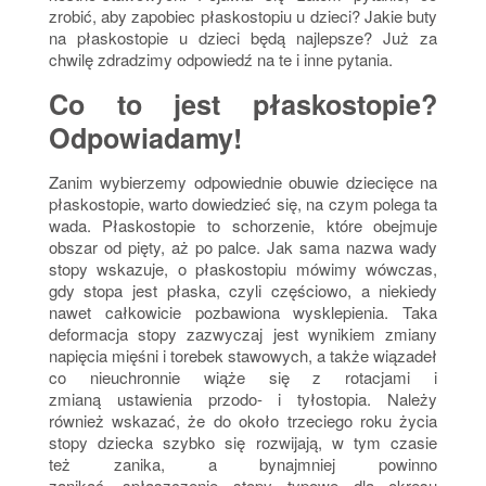
zrobić, aby zapobiec płaskostopiu u dzieci? Jakie buty
na płaskostopie u dzieci będą najlepsze? Już za
chwilę zdradzimy odpowiedź na te i inne pytania.
Co to jest płaskostopie?
Odpowiadamy!
Zanim wybierzemy odpowiednie obuwie dziecięce na
płaskostopie, warto dowiedzieć się, na czym polega ta
wada. Płaskostopie to schorzenie, które obejmuje
obszar od pięty, aż po palce. Jak sama nazwa wady
stopy wskazuje, o płaskostopiu mówimy wówczas,
gdy stopa jest płaska, czyli częściowo, a niekiedy
nawet całkowicie pozbawiona wysklepienia. Taka
deformacja stopy zazwyczaj jest wynikiem zmiany
napięcia mięśni i torebek stawowych, a także wiązadeł
co nieuchronnie wiąże się z rotacjami i
zmianą ustawienia przodo- i tyłostopia. Należy
również wskazać, że do około trzeciego roku życia
stopy dziecka szybko się rozwijają, w tym czasie
też zanika, a bynajmniej powinno
zanikać, spłaszczenie stopy typowe dla okresu