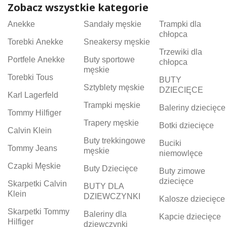
Zobacz wszystkie kategorie
Anekke
Sandały męskie
Trampki dla
chłopca
Torebki Anekke
Sneakersy męskie
Trzewiki dla
Portfele Anekke
Buty sportowe
chłopca
męskie
Torebki Tous
BUTY
Sztyblety męskie
DZIECIĘCE
Karl Lagerfeld
Trampki męskie
Baleriny dziecięce
Tommy Hilfiger
Trapery męskie
Botki dziecięce
Calvin Klein
Buty trekkingowe
Buciki
Tommy Jeans
męskie
niemowlęce
Czapki Męskie
Buty Dziecięce
Buty zimowe
dziecięce
Skarpetki Calvin
BUTY DLA
Klein
DZIEWCZYNKI
Kalosze dziecięce
Skarpetki Tommy
Baleriny dla
Kapcie dziecięce
Hilfiger
dziewczynki