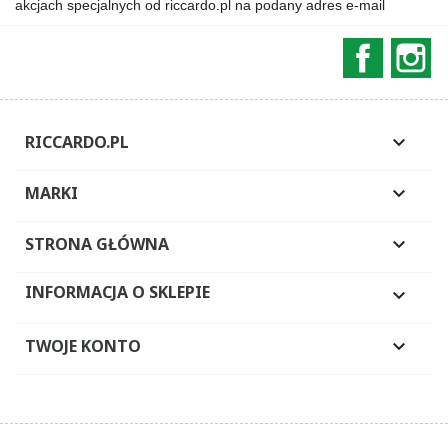
akcjach specjalnych od riccardo.pl na podany adres e-mail
Faceboo
In
RICCARDO.PL

MARKI

STRONA GŁÓWNA

INFORMACJA O SKLEPIE

TWOJE KONTO
