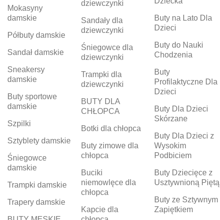
Dziecka
dziewczynki
Mokasyny
damskie
Buty na Lato Dla
Sandały dla
Dzieci
dziewczynki
Półbuty damskie
Buty do Nauki
Śniegowce dla
Sandał damskie
Chodzenia
dziewczynki
Sneakersy
Buty
Trampki dla
damskie
Profilaktyczne Dla
dziewczynki
Dzieci
Buty sportowe
BUTY DLA
damskie
Buty Dla Dzieci
CHŁOPCA
Skórzane
Szpilki
Botki dla chłopca
Buty Dla Dzieci z
Sztyblety damskie
Buty zimowe dla
Wysokim
chłopca
Podbiciem
Śniegowce
damskie
Buciki
Buty Dziecięce z
niemowlęce dla
Usztywnioną Piętą
Trampki damskie
chłopca
Buty ze Sztywnym
Trapery damskie
Kapcie dla
Zapiętkiem
BUTY MĘSKIE
chłopca