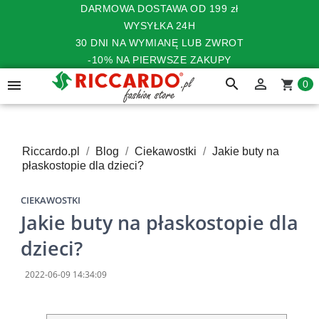
DARMOWA DOSTAWA OD 199 zł
WYSYŁKA 24H
30 DNI NA WYMIANĘ LUB ZWROT
-10% NA PIERWSZE ZAKUPY
search


shopping_cart
0
Riccardo.pl
Blog
Ciekawostki
Jakie buty na
płaskostopie dla dzieci?
CIEKAWOSTKI
Jakie buty na płaskostopie dla
dzieci?
2022-06-09 14:34:09