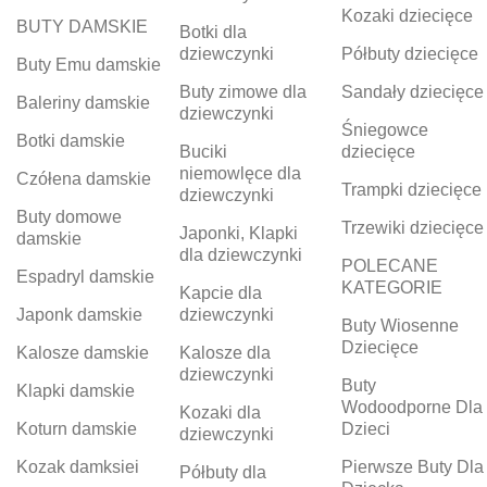
Kozaki dziecięce
BUTY DAMSKIE
Botki dla
dziewczynki
Półbuty dziecięce
Buty Emu damskie
Buty zimowe dla
Sandały dziecięce
Baleriny damskie
dziewczynki
Śniegowce
Botki damskie
Buciki
dziecięce
niemowlęce dla
Czółena damskie
Trampki dziecięce
dziewczynki
Buty domowe
Trzewiki dziecięce
Japonki, Klapki
damskie
dla dziewczynki
POLECANE
Espadryl damskie
KATEGORIE
Kapcie dla
Japonk damskie
dziewczynki
Buty Wiosenne
Dziecięce
Kalosze damskie
Kalosze dla
dziewczynki
Buty
Klapki damskie
Wodoodporne Dla
Kozaki dla
Koturn damskie
Dzieci
dziewczynki
Kozak damksiei
Pierwsze Buty Dla
Półbuty dla