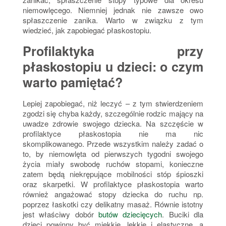
niemowlęcego. Niemniej jednak nie zawsze owo
spłaszczenie zanika. Warto w związku z tym
wiedzieć, jak zapobiegać płaskostopiu.
Profilaktyka przy
płaskostopiu u dzieci: o czym
warto pamiętać?
Lepiej zapobiegać, niż leczyć – z tym stwierdzeniem
zgodzi się chyba każdy, szczególnie rodzic mający na
uwadze zdrowie swojego dziecka. Na szczęście w
profilaktyce płaskostopia nie ma nic
skomplikowanego. Przede wszystkim należy zadać o
to, by niemowlęta od pierwszych tygodni swojego
życia miały swobodę ruchów stopami, konieczne
zatem będą niekrępujące mobilności stóp śpioszki
oraz skarpetki. W profilaktyce płaskostopia warto
również angażować stopy dziecka do ruchu np.
poprzez łaskotki czy delikatny masaż. Równie istotny
jest właściwy dobór
butów dziecięcych
. Buciki dla
dzieci powinny być miękkie, lekkie i elastyczne, a