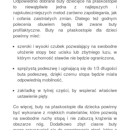
Odpowiednio dobrane buty dziecięce na płaskostopie
to niewątpliwie jedna z najlepszych i
najskuteczniejszych metod zarówno zapobiegania, jak
i cofania zaistniałych zmian. Dlatego też godnym
polecenia obuwiem będą tak zwane buty
profilaktyczne. Buty na płaskostopie dla dzieci
powinny mieć:
szeroki i wysoki czubek pozwalający na swobodne
ułożenie stopy bez ucisku lub zbytniego luzu, w
którym ruchomość stawów nie będzie ograniczona,
sprężystą podeszwę i uginającą się do 1/3 długości
buta podeszwę, dzięki czemu stopa będzie miała
odpowiednią mobilność,
zakładkę w tylnej części, by wspierać właściwe
ustawienie pięty.
Co więcej, buty na płaskostopie dla dziecka powinny
być wykonane z miękkich materiałów, które pozwolą
na swobodne ruchy stopą i nie zaburzą krążenia w
obszarze nóg. Dodatkowo zbyt ciasne buty
mogą przyczyniać się do powstawania otarć, które z