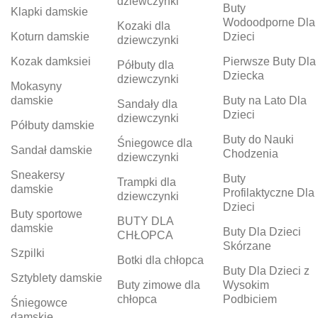
dziewczynki
Buty
Klapki damskie
Wodoodporne Dla
Kozaki dla
Koturn damskie
Dzieci
dziewczynki
Kozak damksiei
Pierwsze Buty Dla
Półbuty dla
Dziecka
dziewczynki
Mokasyny
damskie
Buty na Lato Dla
Sandały dla
Dzieci
dziewczynki
Półbuty damskie
Buty do Nauki
Śniegowce dla
Sandał damskie
Chodzenia
dziewczynki
Sneakersy
Buty
Trampki dla
damskie
Profilaktyczne Dla
dziewczynki
Dzieci
Buty sportowe
BUTY DLA
damskie
Buty Dla Dzieci
CHŁOPCA
Skórzane
Szpilki
Botki dla chłopca
Buty Dla Dzieci z
Sztyblety damskie
Buty zimowe dla
Wysokim
chłopca
Podbiciem
Śniegowce
damskie