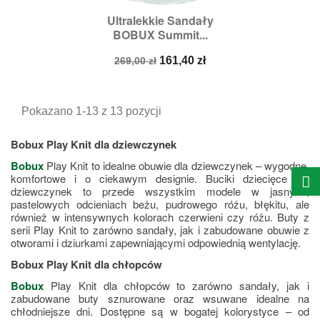
Ultralekkie Sandały
BOBUX Summit...
Cena
Cena
161,40 zł
269,00 zł
podstawowa
Pokazano 1-13 z 13 pozycji
Bobux Play Knit dla dziewczynek
Bobux
 Play Knit to idealne obuwie dla dziewczynek – wygodne, 
komfortowe i o ciekawym designie. Buciki dziecięce dla 
dziewczynek to przede wszystkim modele w jasnych, 
pastelowych odcieniach beżu, pudrowego różu, błękitu, ale 
również w intensywnych kolorach czerwieni czy różu. Buty z 
serii Play Knit to zarówno sandały, jak i zabudowane obuwie z 
otworami i dziurkami zapewniającymi odpowiednią wentylację.
Bobux Play Knit dla chłopców
Bobux
 Play Knit dla chłopców to zarówno sandały, jak i 
zabudowane buty sznurowane oraz wsuwane idealne na 
chłodniejsze dni. Dostępne są w bogatej kolorystyce – od 