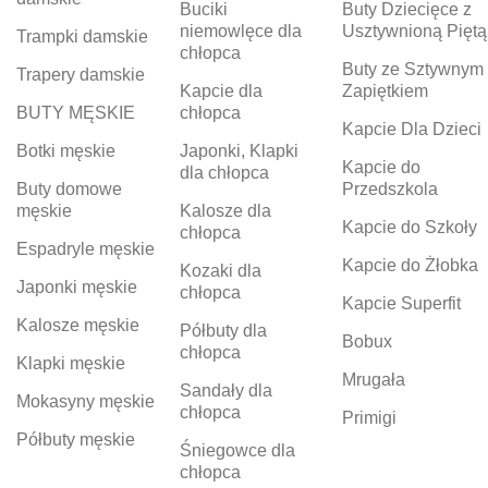
Buciki
Buty Dziecięce z
niemowlęce dla
Usztywnioną Piętą
Trampki damskie
chłopca
Buty ze Sztywnym
Trapery damskie
Kapcie dla
Zapiętkiem
BUTY MĘSKIE
chłopca
Kapcie Dla Dzieci
Botki męskie
Japonki, Klapki
Kapcie do
dla chłopca
Buty domowe
Przedszkola
męskie
Kalosze dla
Kapcie do Szkoły
chłopca
Espadryle męskie
Kapcie do Żłobka
Kozaki dla
Japonki męskie
chłopca
Kapcie Superfit
Kalosze męskie
Półbuty dla
Bobux
chłopca
Klapki męskie
Mrugała
Sandały dla
Mokasyny męskie
chłopca
Primigi
Półbuty męskie
Śniegowce dla
chłopca