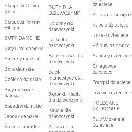
dziecięce
Skarpetki Calvin
BUTY DLA
Klein
DZIEWCZYNKI
Kalosze dziecięce
Skarpetki Tommy
Baleriny dla
Kapcie dziecięce
Hilfiger
dziewczynki
Kozaki dziecięce
BUTY DAMSKIE
Botki dla
dziewczynki
Półbuty dziecięce
Buty Emu damskie
Buty zimowe dla
Sandały dziecięce
Baleriny damskie
dziewczynki
Śniegowce
Botki damskie
Buciki
dziecięce
niemowlęce dla
Czółena damskie
Trampki dziecięce
dziewczynki
Buty domowe
Trzewiki dziecięce
Japonki, Klapki
damskie
dla dziewczynki
POLECANE
Espadryl damskie
KATEGORIE
Kapcie dla
Japonk damskie
dziewczynki
Buty Wiosenne
Dziecięce
Kalosze damskie
Kalosze dla