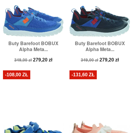
Buty Barefoot BOBUX
Buty Barefoot BOBUX
Alpha Meta...
Alpha Meta...
Cena
Cena
Cena
Cena
279,20 zł
279,20 zł
349,00 zł
349,00 zł
podstawowa
podstawowa
-108,00 ZŁ
-131,60 ZŁ