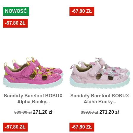
podstawowa
podstawowa
NOWOŚĆ
-67,80 ZŁ
-67,80 ZŁ
Sandały Barefoot BOBUX
Sandały Barefoot BOBUX
Alpha Rocky...
Alpha Rocky...
Cena
Cena
Cena
Cena
271,20 zł
271,20 zł
339,00 zł
339,00 zł
podstawowa
podstawowa
-67,80 ZŁ
-67,80 ZŁ