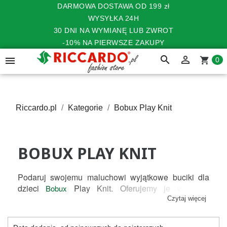
DARMOWA DOSTAWA OD 199 zł
WYSYŁKA 24H
30 DNI NA WYMIANĘ LUB ZWROT
-10% NA PIERWSZE ZAKUPY
search


shopping_cart
0
Riccardo.pl
Kategorie
Bobux Play Knit
BOBUX PLAY KNIT
Podaruj swojemu maluchowi wyjątkowe buciki dla 
dzieci 
 Play Knit. Oferujemy je w wielu 
Bobux
rozmiarach i kolorach, dzięki czemu bez trudu można 
Czytaj więcej
odnaleźć idealny model dla chłopców i dziewczynek. 
Są one niezwykle lekkie oraz nie krępują ruchów 