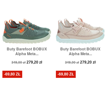
Buty Barefoot BOBUX
Buty Barefoot BOBUX
Alpha Meta...
Alpha Meta...
Cena
Cena
Cena
Cena
279,20 zł
279,20 zł
349,00 zł
349,00 zł
podstawowa
podstawowa
-69,80 ZŁ
-69,80 ZŁ