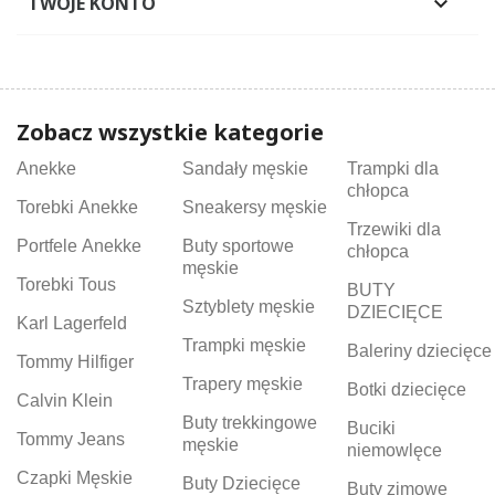
TWOJE KONTO

Zobacz wszystkie kategorie
Anekke
Sandały męskie
Trampki dla
chłopca
Torebki Anekke
Sneakersy męskie
Trzewiki dla
Portfele Anekke
Buty sportowe
chłopca
męskie
Torebki Tous
BUTY
Sztyblety męskie
DZIECIĘCE
Karl Lagerfeld
Trampki męskie
Baleriny dziecięce
Tommy Hilfiger
Trapery męskie
Botki dziecięce
Calvin Klein
Buty trekkingowe
Buciki
Tommy Jeans
męskie
niemowlęce
Czapki Męskie
Buty Dziecięce
Buty zimowe