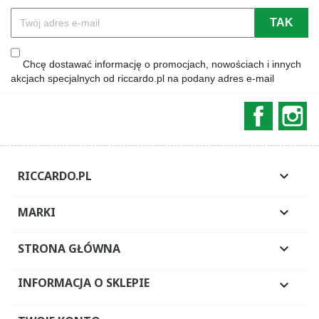
Chcę dostawać informację o promocjach, nowościach i innych
akcjach specjalnych od riccardo.pl na podany adres e-mail
Faceboo
In
RICCARDO.PL

MARKI

STRONA GŁÓWNA

INFORMACJA O SKLEPIE
