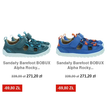
Sandały Barefoot BOBUX
Sandały Barefoot BOBUX
Alpha Rocky...
Alpha Rocky...
Cena
Cena
Cena
Cena
271,20 zł
271,20 zł
339,00 zł
339,00 zł
podstawowa
podstawowa
-69,80 ZŁ
-69,80 ZŁ