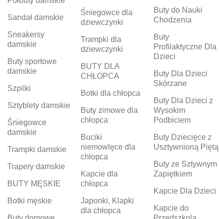
Półbuty damskie
Buty do Nauki
Śniegowce dla
Sandał damskie
Chodzenia
dziewczynki
Sneakersy
Buty
Trampki dla
damskie
Profilaktyczne Dla
dziewczynki
Dzieci
Buty sportowe
BUTY DLA
damskie
Buty Dla Dzieci
CHŁOPCA
Skórzane
Szpilki
Botki dla chłopca
Buty Dla Dzieci z
Sztyblety damskie
Buty zimowe dla
Wysokim
chłopca
Podbiciem
Śniegowce
damskie
Buciki
Buty Dziecięce z
niemowlęce dla
Usztywnioną Piętą
Trampki damskie
chłopca
Buty ze Sztywnym
Trapery damskie
Kapcie dla
Zapiętkiem
BUTY MĘSKIE
chłopca
Kapcie Dla Dzieci
Botki męskie
Japonki, Klapki
Kapcie do
dla chłopca
Buty domowe
Przedszkola