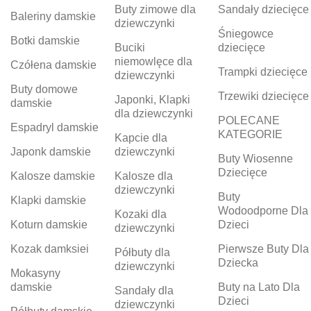
Buty zimowe dla
Sandały dziecięce
Baleriny damskie
dziewczynki
Śniegowce
Botki damskie
Buciki
dziecięce
niemowlęce dla
Czółena damskie
Trampki dziecięce
dziewczynki
Buty domowe
Trzewiki dziecięce
Japonki, Klapki
damskie
dla dziewczynki
POLECANE
Espadryl damskie
KATEGORIE
Kapcie dla
Japonk damskie
dziewczynki
Buty Wiosenne
Dziecięce
Kalosze damskie
Kalosze dla
dziewczynki
Buty
Klapki damskie
Wodoodporne Dla
Kozaki dla
Koturn damskie
Dzieci
dziewczynki
Kozak damksiei
Pierwsze Buty Dla
Półbuty dla
Dziecka
dziewczynki
Mokasyny
damskie
Buty na Lato Dla
Sandały dla
Dzieci
dziewczynki