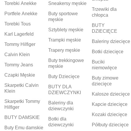
Torebki Anekke
Sneakersy męskie
Trzewiki dla
Portfele Anekke
Buty sportowe
chłopca
męskie
Torebki Tous
BUTY
Sztyblety męskie
DZIECIĘCE
Karl Lagerfeld
Trampki męskie
Baleriny dziecięce
Tommy Hilfiger
Trapery męskie
Botki dziecięce
Calvin Klein
Buty trekkingowe
Buciki
Tommy Jeans
męskie
niemowlęce
Czapki Męskie
Buty Dziecięce
Buty zimowe
dziecięce
Skarpetki Calvin
BUTY DLA
Klein
DZIEWCZYNKI
Kalosze dziecięce
Skarpetki Tommy
Baleriny dla
Kapcie dziecięce
Hilfiger
dziewczynki
Kozaki dziecięce
BUTY DAMSKIE
Botki dla
dziewczynki
Półbuty dziecięce
Buty Emu damskie