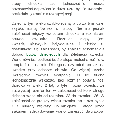
stopy dziecka, ale jednocześnie muszą
pozostawiać odpowiednio dużo luzu, by nie uwierały i
posiadały „zapas” dla rosnącej nogi.
Dzieci w tym wieku szybko rosną, a co za tym idzie,
szybko rosną również ich stopy. Nie ma jednak
zależności między wzrostem dziecka, a rozmiarem
obuwia dwulatka. Rozmiar stopy jest
kwestią niezwykle indywidualna i ciężko tu
doszukiwać się zależności, by znaleźć schemat dla
doboru
butów dziecięcych
dla 2-letniego dziecka.
Warto również podkreślić, że stopa malucha rośnie w
tempie 1 cm na rok. Dlatego należy mieć ten fakt na
uwadze przy doborze obuwia. Co więcej, trzeba
uwzględnić również skarpetkę. O ile trudno
jednoznacznie wskazać, jaki rozmiar obuwia nosi
dziecko w wieku 2 lat, o tyle można określić, że
zazwyczaj rozmiar ten w zależności od konkretnego
dziecka waha się od rozmiaru 22 do rozmiaru 26. W
zależności od granicy wieku rozmiar ten może być o
1, 2 numery większy lub mniejszy. Dlatego przed
zakupem zdecydowanie warto zmierzyć dwulatkowi