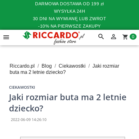
DARMOWA DOSTAWA OD 199 zł
WYSYŁKA 24H
30 DNI NA WYMIANĘ LUB ZWROT
-10% NA PIERWSZE ZAKUPY
search


shopping_cart
0
Riccardo.pl
Blog
Ciekawostki
Jaki rozmiar
buta ma 2 letnie dziecko?
CIEKAWOSTKI
Jaki rozmiar buta ma 2 letnie
dziecko?
2022-06-09 14:26:10