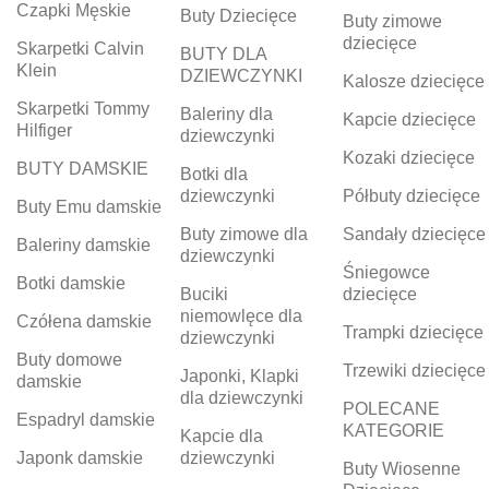
Czapki Męskie
Buty Dziecięce
Buty zimowe
dziecięce
Skarpetki Calvin
BUTY DLA
Klein
DZIEWCZYNKI
Kalosze dziecięce
Skarpetki Tommy
Baleriny dla
Kapcie dziecięce
Hilfiger
dziewczynki
Kozaki dziecięce
BUTY DAMSKIE
Botki dla
dziewczynki
Półbuty dziecięce
Buty Emu damskie
Buty zimowe dla
Sandały dziecięce
Baleriny damskie
dziewczynki
Śniegowce
Botki damskie
Buciki
dziecięce
niemowlęce dla
Czółena damskie
Trampki dziecięce
dziewczynki
Buty domowe
Trzewiki dziecięce
Japonki, Klapki
damskie
dla dziewczynki
POLECANE
Espadryl damskie
KATEGORIE
Kapcie dla
Japonk damskie
dziewczynki
Buty Wiosenne