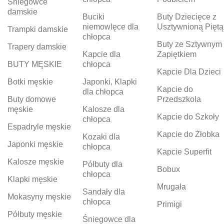
Śniegowce
damskie
Buciki
Buty Dziecięce z
niemowlęce dla
Usztywnioną Piętą
Trampki damskie
chłopca
Buty ze Sztywnym
Trapery damskie
Kapcie dla
Zapiętkiem
BUTY MĘSKIE
chłopca
Kapcie Dla Dzieci
Botki męskie
Japonki, Klapki
Kapcie do
dla chłopca
Buty domowe
Przedszkola
męskie
Kalosze dla
Kapcie do Szkoły
chłopca
Espadryle męskie
Kapcie do Żłobka
Kozaki dla
Japonki męskie
chłopca
Kapcie Superfit
Kalosze męskie
Półbuty dla
Bobux
chłopca
Klapki męskie
Mrugała
Sandały dla
Mokasyny męskie
chłopca
Primigi
Półbuty męskie
Śniegowce dla