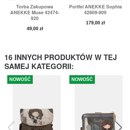
Torba Zakupowa
Portfel ANEKKE Sophia
ANEKKE Muse 42474-
42809-909
920
Cena
179,00 zł
Cena
49,00 zł
16 INNYCH PRODUKTÓW W TEJ
SAMEJ KATEGORII:
NOWOŚĆ
NOWOŚĆ