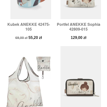
Kubek ANEKKE 42475-
Portfel ANEKKE Sophia
105
42809-015
Cena
Cena
Cena
55,20 zł
129,00 zł
69,00 zł
podstawowa