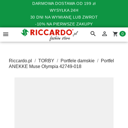
DARMOWA DOSTAWA OD 199 zł
WYSYŁKA 24H
30 DNI NA WYMIANĘ LUB ZWROT
-10% NA PIERWSZE ZAKUPY
search


shopping_cart
0
Riccardo.pl
TORBY
Portfele damskie
Portfel
ANEKKE Muse Olympia 42749-018