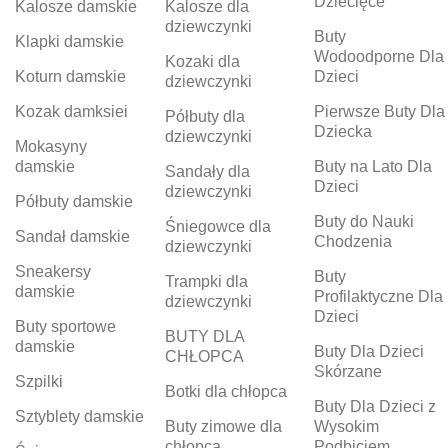
Dziecięce
Kalosze damskie
Kalosze dla
dziewczynki
Buty
Klapki damskie
Wodoodporne Dla
Kozaki dla
Koturn damskie
Dzieci
dziewczynki
Kozak damksiei
Pierwsze Buty Dla
Półbuty dla
Dziecka
dziewczynki
Mokasyny
damskie
Buty na Lato Dla
Sandały dla
Dzieci
dziewczynki
Półbuty damskie
Buty do Nauki
Śniegowce dla
Sandał damskie
Chodzenia
dziewczynki
Sneakersy
Buty
Trampki dla
damskie
Profilaktyczne Dla
dziewczynki
Dzieci
Buty sportowe
BUTY DLA
damskie
Buty Dla Dzieci
CHŁOPCA
Skórzane
Szpilki
Botki dla chłopca
Buty Dla Dzieci z
Sztyblety damskie
Buty zimowe dla
Wysokim
chłopca
Podbiciem