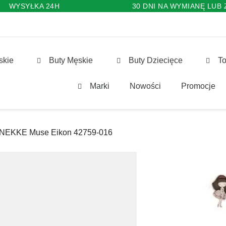
WYSYŁKA 24H
30 DNI NA WYMIANĘ LUB
skie
Buty Męskie
Buty Dziecięce
To
Marki
Nowości
Promocje
 ANEKKE Muse Eikon 42759-016