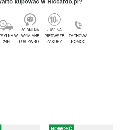
warto kupować w Riccardo.pl?
30 DNI NA
-10% NA
SYŁKA W
WYMIANĘ
PIERWSZE
FACHOWA
24H
LUB ZWROT
ZAKUPY
POMOC
NOWOŚĆ
N