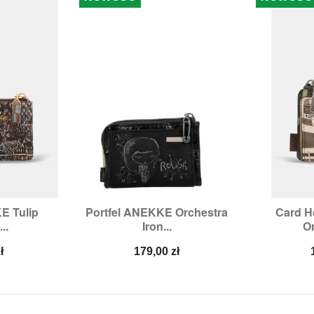
E Tulip
Portfel ANEKKE Orchestra
Card H


odgląd
Szybki podgląd
Sz
..
Iron...
Or
Cena
ł
179,00 zł