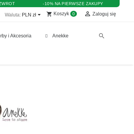
 ZWROT
-10% NA PIERWSZE ZAKUPY

shopping_cart

Koszyk
0
Zaloguj się
Waluta:
PLN zł
search
rby i Akcesoria
Anekke