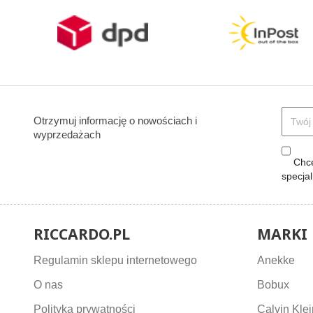
Otrzymuj informację o nowościach i
wyprzedażach
Chcę
specja
RICCARDO.PL
MARKI
Regulamin sklepu internetowego
Anekke
O nas
Bobux
Polityka prywatności
Calvin Klei