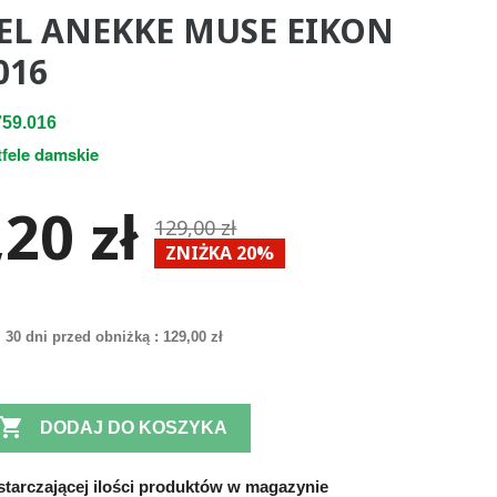
EL ANEKKE MUSE EIKON
016
59.016
tfele damskie
20 zł
129,00 zł
ZNIŻKA 20%
 30 dni przed obniżką :
129,00 zł

DODAJ DO KOSZYKA
tarczającej ilości produktów w magazynie