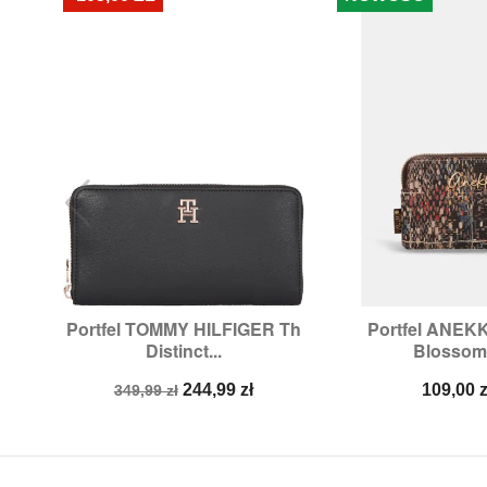
Portfel TOMMY HILFIGER Th
Portfel ANEKK


Szybki podgląd
Szybki p
Distinct...
Blossom.
Cena
Cena
Cena
244,99 zł
109,00 z
349,99 zł
podstawowa