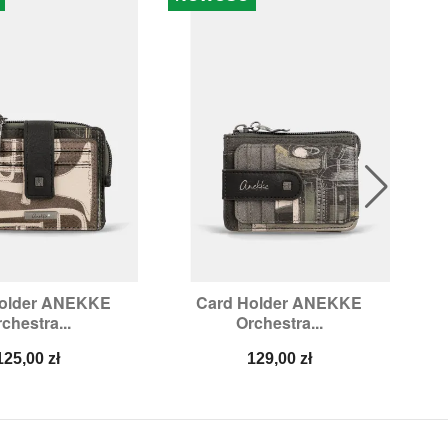
older ANEKKE
Card Holder ANEKKE
Po

ybki podgląd
Szybki podgląd
chestra...
Orchestra...
Cena
Cena
125,00 zł
129,00 zł