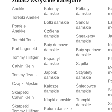
Zobacz wszystkie kategorie
Anekke
Baleriny
Półbuty
B
damskie
damskie
m
Torebki Anekke
Botki damskie
Sandał
Es
Portfele
damskie
m
Anekke
Czółena
damskie
Sneakersy
Ja
Torebki Tous
damskie
Buty domowe
K
Karl Lagerfeld
damskie
Buty sportowe
m
damskie
Tommy Hilfiger
Espadryl
Kl
damskie
Szpilki
Calvin Klein
M
Japonk
Sztyblety
m
Tommy Jeans
damskie
damskie
Pó
Czapki Męskie
Kalosze
Śniegowce
S
damskie
damskie
Skarpetki
m
Calvin Klein
Klapki damskie
Trampki
S
damskie
Skarpetki
Koturn damskie
m
Tommy Hilfiger