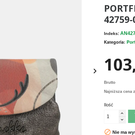
PORTF
42759-
AN427
Indeks:
Por
Kategoria:
103,

Brutto
Najniższa cena z
Ilość

Nie ma wys