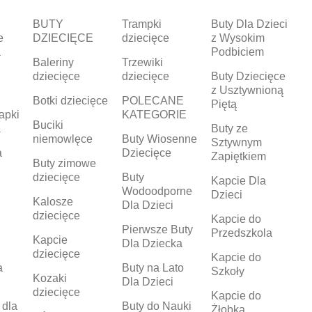
BUTY
Trampki
Buty Dla Dzieci
e
DZIECIĘCE
dziecięce
z Wysokim
a
Podbiciem
Baleriny
Trzewiki
dziecięce
dziecięce
Buty Dziecięce
z Usztywnioną
Botki dziecięce
POLECANE
Piętą
apki
KATEGORIE
Buciki
a
Buty ze
niemowlęce
Buty Wiosenne
Sztywnym
a
Dziecięce
Zapiętkiem
Buty zimowe
dziecięce
Buty
Kapcie Dla
Wodoodporne
Dzieci
Kalosze
Dla Dzieci
dziecięce
Kapcie do
Pierwsze Buty
Przedszkola
Kapcie
Dla Dziecka
dziecięce
Kapcie do
a
Buty na Lato
Szkoły
Kozaki
Dla Dzieci
dziecięce
Kapcie do
 dla
Buty do Nauki
Żłobka