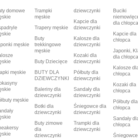
uty domowe
Trampki
dziewczynki
Buciki
ęskie
męskie
niemowlęc
Kapcie dla
dla chłopc
padryle
Trapery męskie
dziewczynki
ęskie
Kapcie dla
Buty
Kalosze dla
chłopca
ponki męskie
trekkingowe
dziewczynki
męskie
Japonki, Kl
alosze
Kozaki dla
dla chłopc
ęskie
Buty Dziecięce
dziewczynki
Kalosze dl
apki męskie
BUTY DLA
Półbuty dla
chłopca
DZIEWCZYNKI
dziewczynki
okasyny
Kozaki dla
ęskie
Baleriny dla
Sandały dla
chłopca
dziewczynki
dziewczynki
łbuty męskie
Półbuty dla
Botki dla
Śniegowce dla
chłopca
andały
dziewczynki
dziewczynki
ęskie
Sandały dl
Buty zimowe
Trampki dla
chłopca
neakersy
dla
dziewczynki
ęskie
dziewczynki
Śniegowce