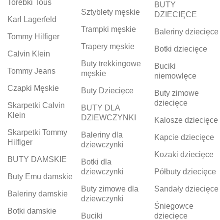
Torebki Tous
BUTY
Sztyblety męskie
DZIECIĘCE
Karl Lagerfeld
Trampki męskie
Baleriny dziecięce
Tommy Hilfiger
Trapery męskie
Botki dziecięce
Calvin Klein
Buty trekkingowe
Buciki
Tommy Jeans
męskie
niemowlęce
Czapki Męskie
Buty Dziecięce
Buty zimowe
dziecięce
Skarpetki Calvin
BUTY DLA
Klein
DZIEWCZYNKI
Kalosze dziecięce
Skarpetki Tommy
Baleriny dla
Kapcie dziecięce
Hilfiger
dziewczynki
Kozaki dziecięce
BUTY DAMSKIE
Botki dla
dziewczynki
Półbuty dziecięce
Buty Emu damskie
Buty zimowe dla
Sandały dziecięce
Baleriny damskie
dziewczynki
Śniegowce
Botki damskie
Buciki
dziecięce