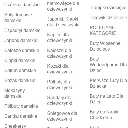
niemowlęce dla
Czółena damskie
Trampki dziecięce
dziewczynki
Buty domowe
Trzewiki dziecięce
Japonki, Klapki
damskie
dla dziewczynki
POLECANE
Espadryl damskie
KATEGORIE
Kapcie dla
Japonk damskie
dziewczynki
Buty Wiosenne
Dziecięce
Kalosze damskie
Kalosze dla
dziewczynki
Buty
Klapki damskie
Wodoodporne Dla
Kozaki dla
Koturn damskie
Dzieci
dziewczynki
Kozak damksiei
Pierwsze Buty Dla
Półbuty dla
Dziecka
dziewczynki
Mokasyny
damskie
Buty na Lato Dla
Sandały dla
Dzieci
dziewczynki
Półbuty damskie
Buty do Nauki
Śniegowce dla
Sandał damskie
Chodzenia
dziewczynki
Sneakersy
Buty