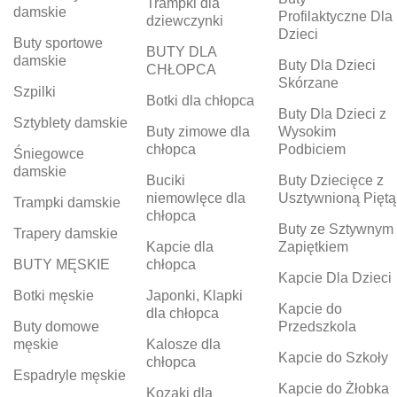
Trampki dla
damskie
Profilaktyczne Dla
dziewczynki
Dzieci
Buty sportowe
BUTY DLA
damskie
Buty Dla Dzieci
CHŁOPCA
Skórzane
Szpilki
Botki dla chłopca
Buty Dla Dzieci z
Sztyblety damskie
Buty zimowe dla
Wysokim
chłopca
Podbiciem
Śniegowce
damskie
Buciki
Buty Dziecięce z
niemowlęce dla
Usztywnioną Piętą
Trampki damskie
chłopca
Buty ze Sztywnym
Trapery damskie
Kapcie dla
Zapiętkiem
BUTY MĘSKIE
chłopca
Kapcie Dla Dzieci
Botki męskie
Japonki, Klapki
Kapcie do
dla chłopca
Buty domowe
Przedszkola
męskie
Kalosze dla
Kapcie do Szkoły
chłopca
Espadryle męskie
Kapcie do Żłobka
Kozaki dla