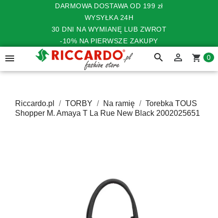
DARMOWA DOSTAWA OD 199 zł
WYSYŁKA 24H
30 DNI NA WYMIANĘ LUB ZWROT
-10% NA PIERWSZE ZAKUPY
search


shopping_cart
0
Riccardo.pl
TORBY
Na ramię
Torebka TOUS
Shopper M. Amaya T La Rue New Black 2002025651