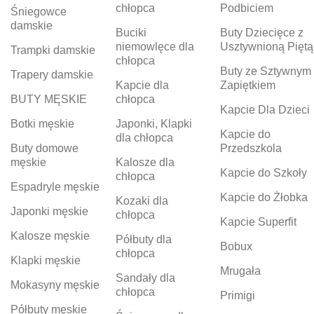
chłopca
Podbiciem
Śniegowce
damskie
Buciki
Buty Dziecięce z
niemowlęce dla
Usztywnioną Piętą
Trampki damskie
chłopca
Buty ze Sztywnym
Trapery damskie
Kapcie dla
Zapiętkiem
BUTY MĘSKIE
chłopca
Kapcie Dla Dzieci
Botki męskie
Japonki, Klapki
Kapcie do
dla chłopca
Buty domowe
Przedszkola
męskie
Kalosze dla
Kapcie do Szkoły
chłopca
Espadryle męskie
Kapcie do Żłobka
Kozaki dla
Japonki męskie
chłopca
Kapcie Superfit
Kalosze męskie
Półbuty dla
Bobux
chłopca
Klapki męskie
Mrugała
Sandały dla
Mokasyny męskie
chłopca
Primigi
Półbuty męskie