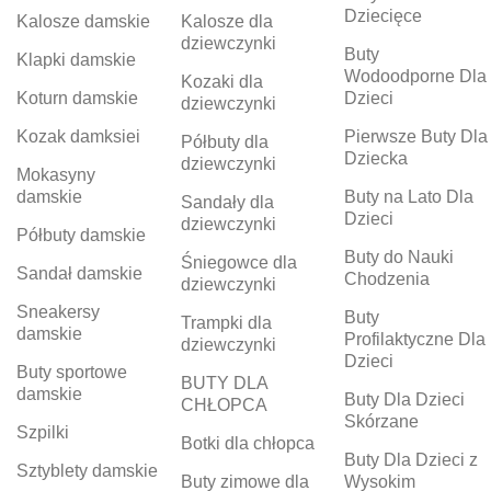
Dziecięce
Kalosze damskie
Kalosze dla
dziewczynki
Buty
Klapki damskie
Wodoodporne Dla
Kozaki dla
Koturn damskie
Dzieci
dziewczynki
Kozak damksiei
Pierwsze Buty Dla
Półbuty dla
Dziecka
dziewczynki
Mokasyny
damskie
Buty na Lato Dla
Sandały dla
Dzieci
dziewczynki
Półbuty damskie
Buty do Nauki
Śniegowce dla
Sandał damskie
Chodzenia
dziewczynki
Sneakersy
Buty
Trampki dla
damskie
Profilaktyczne Dla
dziewczynki
Dzieci
Buty sportowe
BUTY DLA
damskie
Buty Dla Dzieci
CHŁOPCA
Skórzane
Szpilki
Botki dla chłopca
Buty Dla Dzieci z
Sztyblety damskie
Buty zimowe dla
Wysokim