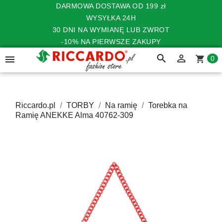
DARMOWA DOSTAWA OD 199 zł
WYSYŁKA 24H
30 DNI NA WYMIANĘ LUB ZWROT
-10% NA PIERWSZE ZAKUPY
search


shopping_cart
0
Riccardo.pl
TORBY
Na ramię
Torebka na
Ramię ANEKKE Alma 40762-309