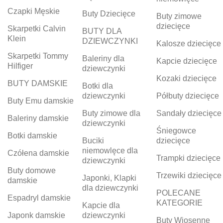
Czapki Męskie
Buty Dziecięce
Buty zimowe
dziecięce
Skarpetki Calvin
BUTY DLA
Klein
DZIEWCZYNKI
Kalosze dziecięce
Skarpetki Tommy
Baleriny dla
Kapcie dziecięce
Hilfiger
dziewczynki
Kozaki dziecięce
BUTY DAMSKIE
Botki dla
dziewczynki
Półbuty dziecięce
Buty Emu damskie
Buty zimowe dla
Sandały dziecięce
Baleriny damskie
dziewczynki
Śniegowce
Botki damskie
Buciki
dziecięce
niemowlęce dla
Czółena damskie
Trampki dziecięce
dziewczynki
Buty domowe
Trzewiki dziecięce
Japonki, Klapki
damskie
dla dziewczynki
POLECANE
Espadryl damskie
KATEGORIE
Kapcie dla
Japonk damskie
dziewczynki
Buty Wiosenne