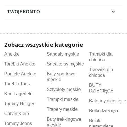
TWOJE KONTO

Zobacz wszystkie kategorie
Anekke
Sandały męskie
Trampki dla
chłopca
Torebki Anekke
Sneakersy męskie
Trzewiki dla
Portfele Anekke
Buty sportowe
chłopca
męskie
Torebki Tous
BUTY
Sztyblety męskie
DZIECIĘCE
Karl Lagerfeld
Trampki męskie
Baleriny dziecięce
Tommy Hilfiger
Trapery męskie
Botki dziecięce
Calvin Klein
Buty trekkingowe
Buciki
Tommy Jeans
męskie
niemowlęce