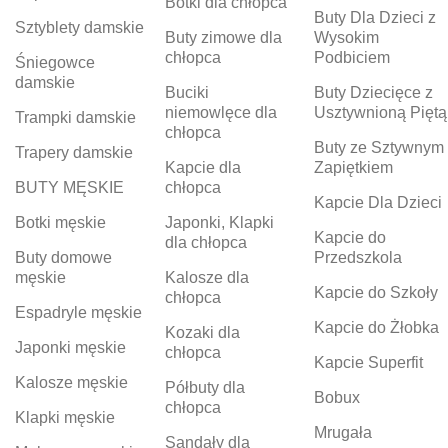
Botki dla chłopca
Buty Dla Dzieci z
Sztyblety damskie
Buty zimowe dla
Wysokim
chłopca
Podbiciem
Śniegowce
damskie
Buciki
Buty Dziecięce z
niemowlęce dla
Usztywnioną Piętą
Trampki damskie
chłopca
Buty ze Sztywnym
Trapery damskie
Kapcie dla
Zapiętkiem
BUTY MĘSKIE
chłopca
Kapcie Dla Dzieci
Botki męskie
Japonki, Klapki
Kapcie do
dla chłopca
Buty domowe
Przedszkola
męskie
Kalosze dla
Kapcie do Szkoły
chłopca
Espadryle męskie
Kapcie do Żłobka
Kozaki dla
Japonki męskie
chłopca
Kapcie Superfit
Kalosze męskie
Półbuty dla
Bobux
chłopca
Klapki męskie
Mrugała
Sandały dla