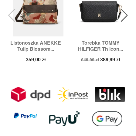
Listonoszka ANEKKE
Torebka TOMMY
Tulip Blossom...
HILFIGER Th Icon...
Cena
Cena
Cena
359,00 zł
389,99 zł
649,99 zł
podstawowa