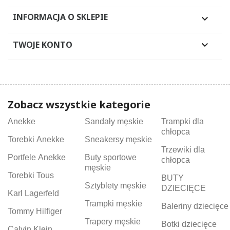
INFORMACJA O SKLEPIE

TWOJE KONTO

Zobacz wszystkie kategorie
Anekke
Sandały męskie
Trampki dla
chłopca
Torebki Anekke
Sneakersy męskie
Trzewiki dla
Portfele Anekke
Buty sportowe
chłopca
męskie
Torebki Tous
BUTY
Sztyblety męskie
DZIECIĘCE
Karl Lagerfeld
Trampki męskie
Baleriny dziecięce
Tommy Hilfiger
Trapery męskie
Botki dziecięce
Calvin Klein