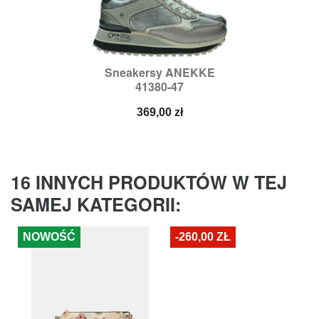
Sneakersy ANEKKE
41380-47
Cena
369,00 zł
16 INNYCH PRODUKTÓW W TEJ
SAMEJ KATEGORII:
NOWOŚĆ
-260,00 ZŁ