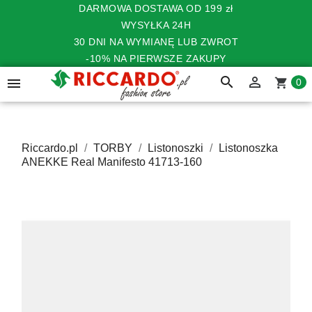
DARMOWA DOSTAWA OD 199 zł
WYSYŁKA 24H
30 DNI NA WYMIANĘ LUB ZWROT
-10% NA PIERWSZE ZAKUPY
search


shopping_cart
0
Riccardo.pl
TORBY
Listonoszki
Listonoszka
ANEKKE Real Manifesto 41713-160