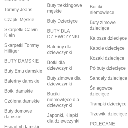
Buty trekkingowe
Buciki
Tommy Jeans
męskie
niemowlęce
Czapki Męskie
Buty Dziecięce
Buty zimowe
dziecięce
Skarpetki Calvin
BUTY DLA
Klein
DZIEWCZYNKI
Kalosze dziecięce
Skarpetki Tommy
Baleriny dla
Kapcie dziecięce
Hilfiger
dziewczynki
Kozaki dziecięce
BUTY DAMSKIE
Botki dla
dziewczynki
Półbuty dziecięce
Buty Emu damskie
Buty zimowe dla
Sandały dziecięce
Baleriny damskie
dziewczynki
Śniegowce
Botki damskie
Buciki
dziecięce
niemowlęce dla
Czółena damskie
Trampki dziecięce
dziewczynki
Buty domowe
Trzewiki dziecięce
Japonki, Klapki
damskie
dla dziewczynki
POLECANE
Espadryl damskie