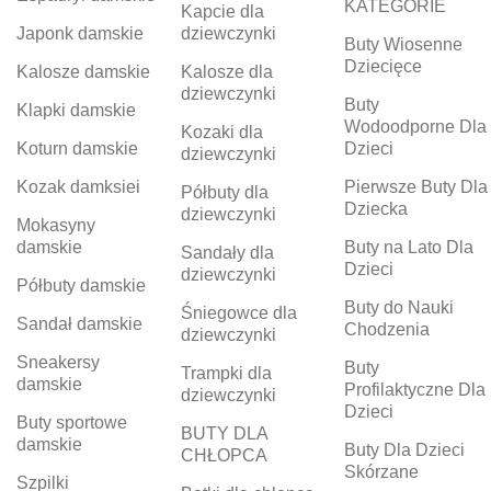
KATEGORIE
Kapcie dla
Japonk damskie
dziewczynki
Buty Wiosenne
Dziecięce
Kalosze damskie
Kalosze dla
dziewczynki
Buty
Klapki damskie
Wodoodporne Dla
Kozaki dla
Koturn damskie
Dzieci
dziewczynki
Kozak damksiei
Pierwsze Buty Dla
Półbuty dla
Dziecka
dziewczynki
Mokasyny
damskie
Buty na Lato Dla
Sandały dla
Dzieci
dziewczynki
Półbuty damskie
Buty do Nauki
Śniegowce dla
Sandał damskie
Chodzenia
dziewczynki
Sneakersy
Buty
Trampki dla
damskie
Profilaktyczne Dla
dziewczynki
Dzieci
Buty sportowe
BUTY DLA
damskie
Buty Dla Dzieci
CHŁOPCA
Skórzane
Szpilki