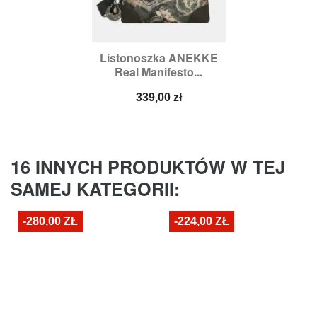
Listonoszka ANEKKE
Real Manifesto...
Cena
339,00 zł
16 INNYCH PRODUKTÓW W TEJ
SAMEJ KATEGORII:
-280,00 ZŁ
-224,00 ZŁ