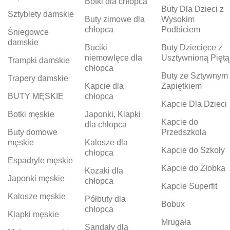
Botki dla chłopca
Buty Dla Dzieci z
Sztyblety damskie
Buty zimowe dla
Wysokim
chłopca
Podbiciem
Śniegowce
damskie
Buciki
Buty Dziecięce z
niemowlęce dla
Usztywnioną Piętą
Trampki damskie
chłopca
Buty ze Sztywnym
Trapery damskie
Kapcie dla
Zapiętkiem
BUTY MĘSKIE
chłopca
Kapcie Dla Dzieci
Botki męskie
Japonki, Klapki
Kapcie do
dla chłopca
Buty domowe
Przedszkola
męskie
Kalosze dla
Kapcie do Szkoły
chłopca
Espadryle męskie
Kapcie do Żłobka
Kozaki dla
Japonki męskie
chłopca
Kapcie Superfit
Kalosze męskie
Półbuty dla
Bobux
chłopca
Klapki męskie
Mrugała
Sandały dla