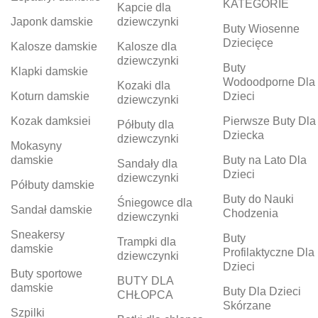
KATEGORIE
Kapcie dla
Japonk damskie
dziewczynki
Buty Wiosenne
Dziecięce
Kalosze damskie
Kalosze dla
dziewczynki
Buty
Klapki damskie
Wodoodporne Dla
Kozaki dla
Koturn damskie
Dzieci
dziewczynki
Kozak damksiei
Pierwsze Buty Dla
Półbuty dla
Dziecka
dziewczynki
Mokasyny
damskie
Buty na Lato Dla
Sandały dla
Dzieci
dziewczynki
Półbuty damskie
Buty do Nauki
Śniegowce dla
Sandał damskie
Chodzenia
dziewczynki
Sneakersy
Buty
Trampki dla
damskie
Profilaktyczne Dla
dziewczynki
Dzieci
Buty sportowe
BUTY DLA
damskie
Buty Dla Dzieci
CHŁOPCA
Skórzane
Szpilki