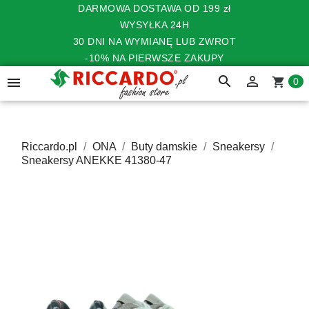
DARMOWA DOSTAWA OD 199 zł
WYSYŁKA 24H
30 DNI NA WYMIANĘ LUB ZWROT
-10% NA PIERWSZE ZAKUPY
search


shopping_cart
0
Riccardo.pl
ONA
Buty damskie
Sneakersy
Sneakersy ANEKKE 41380-47