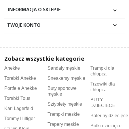
INFORMACJA O SKLEPIE

TWOJE KONTO

Zobacz wszystkie kategorie
Anekke
Sandały męskie
Trampki dla
chłopca
Torebki Anekke
Sneakersy męskie
Trzewiki dla
Portfele Anekke
Buty sportowe
chłopca
męskie
Torebki Tous
BUTY
Sztyblety męskie
DZIECIĘCE
Karl Lagerfeld
Trampki męskie
Baleriny dziecięce
Tommy Hilfiger
Trapery męskie
Botki dziecięce
Calvin Klein