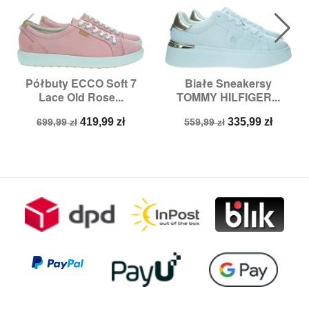
Półbuty ECCO Soft 7
Białe Sneakersy
Lace Old Rose...
TOMMY HILFIGER...
Cena
Cena
Cena
Cena
419,99 zł
335,99 zł
699,99 zł
559,99 zł
podstawowa
podstawowa