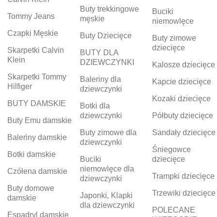
Buty trekkingowe
Buciki
Tommy Jeans
męskie
niemowlęce
Czapki Męskie
Buty Dziecięce
Buty zimowe
dziecięce
Skarpetki Calvin
BUTY DLA
Klein
DZIEWCZYNKI
Kalosze dziecięce
Skarpetki Tommy
Baleriny dla
Kapcie dziecięce
Hilfiger
dziewczynki
Kozaki dziecięce
BUTY DAMSKIE
Botki dla
dziewczynki
Półbuty dziecięce
Buty Emu damskie
Buty zimowe dla
Sandały dziecięce
Baleriny damskie
dziewczynki
Śniegowce
Botki damskie
Buciki
dziecięce
niemowlęce dla
Czółena damskie
Trampki dziecięce
dziewczynki
Buty domowe
Trzewiki dziecięce
Japonki, Klapki
damskie
dla dziewczynki
POLECANE
Espadryl damskie