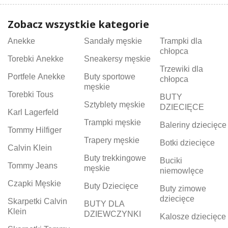
Zobacz wszystkie kategorie
Anekke
Sandały męskie
Trampki dla
chłopca
Torebki Anekke
Sneakersy męskie
Trzewiki dla
Portfele Anekke
Buty sportowe
chłopca
męskie
Torebki Tous
BUTY
Sztyblety męskie
DZIECIĘCE
Karl Lagerfeld
Trampki męskie
Baleriny dziecięce
Tommy Hilfiger
Trapery męskie
Botki dziecięce
Calvin Klein
Buty trekkingowe
Buciki
Tommy Jeans
męskie
niemowlęce
Czapki Męskie
Buty Dziecięce
Buty zimowe
dziecięce
Skarpetki Calvin
BUTY DLA
Klein
DZIEWCZYNKI
Kalosze dziecięce