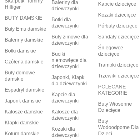
Skarpetki Tommy
Baleriny dla
Kapcie dziecięce
Hilfiger
dziewczynki
Kozaki dziecięce
BUTY DAMSKIE
Botki dla
dziewczynki
Półbuty dziecięce
Buty Emu damskie
Buty zimowe dla
Sandały dziecięce
Baleriny damskie
dziewczynki
Śniegowce
Botki damskie
Buciki
dziecięce
niemowlęce dla
Czółena damskie
Trampki dziecięce
dziewczynki
Buty domowe
Trzewiki dziecięce
Japonki, Klapki
damskie
dla dziewczynki
POLECANE
Espadryl damskie
KATEGORIE
Kapcie dla
Japonk damskie
dziewczynki
Buty Wiosenne
Dziecięce
Kalosze damskie
Kalosze dla
dziewczynki
Buty
Klapki damskie
Wodoodporne Dla
Kozaki dla
Koturn damskie
Dzieci
dziewczynki