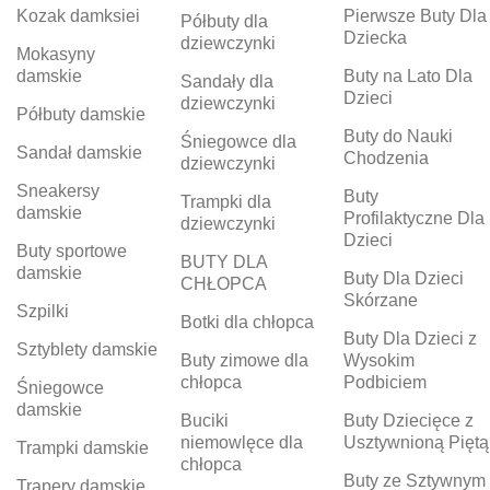
Kozak damksiei
Pierwsze Buty Dla
Półbuty dla
Dziecka
dziewczynki
Mokasyny
damskie
Buty na Lato Dla
Sandały dla
Dzieci
dziewczynki
Półbuty damskie
Buty do Nauki
Śniegowce dla
Sandał damskie
Chodzenia
dziewczynki
Sneakersy
Buty
Trampki dla
damskie
Profilaktyczne Dla
dziewczynki
Dzieci
Buty sportowe
BUTY DLA
damskie
Buty Dla Dzieci
CHŁOPCA
Skórzane
Szpilki
Botki dla chłopca
Buty Dla Dzieci z
Sztyblety damskie
Buty zimowe dla
Wysokim
chłopca
Podbiciem
Śniegowce
damskie
Buciki
Buty Dziecięce z
niemowlęce dla
Usztywnioną Piętą
Trampki damskie
chłopca
Buty ze Sztywnym
Trapery damskie