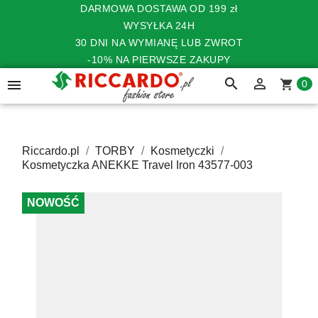
DARMOWA DOSTAWA OD 199 zł
WYSYŁKA 24H
30 DNI NA WYMIANĘ LUB ZWROT
-10% NA PIERWSZE ZAKUPY
search


shopping_cart
0
Riccardo.pl
TORBY
Kosmetyczki
Kosmetyczka ANEKKE Travel Iron 43577-003
NOWOŚĆ