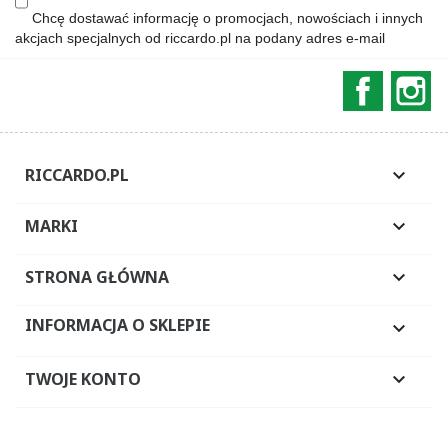
Chcę dostawać informację o promocjach, nowościach i innych
akcjach specjalnych od riccardo.pl na podany adres e-mail
Faceboo
In
RICCARDO.PL

MARKI

STRONA GŁÓWNA

INFORMACJA O SKLEPIE

TWOJE KONTO
