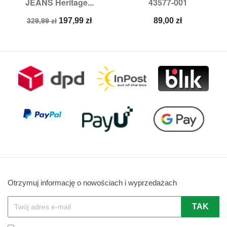
JEANS Heritage...
43577-001
Cena
Cena
Cena
197,99 zł
89,00 zł
329,99 zł
podstawowa
Otrzymuj informację o nowościach i wyprzedażach