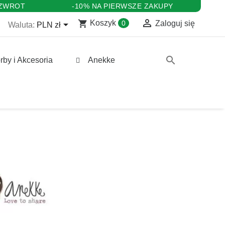
 ZWROT
-10% NA PIERWSZE ZAKUPY

shopping_cart

Koszyk
0
Zaloguj się
Waluta:
PLN zł
search
rby i Akcesoria
Anekke