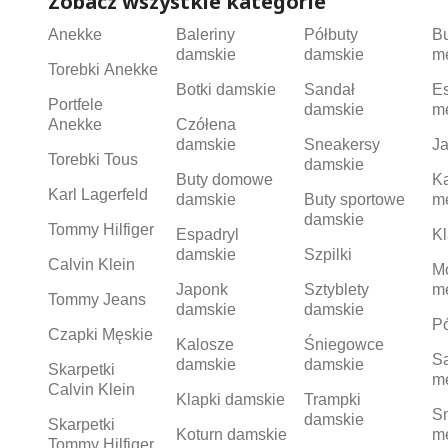
Zobacz wszystkie kategorie
Anekke
Baleriny
Półbuty
B
damskie
damskie
m
Torebki Anekke
Botki damskie
Sandał
Es
Portfele
damskie
m
Anekke
Czółena
damskie
Sneakersy
Ja
Torebki Tous
damskie
Buty domowe
K
Karl Lagerfeld
damskie
Buty sportowe
m
damskie
Tommy Hilfiger
Espadryl
Kl
damskie
Szpilki
Calvin Klein
M
Japonk
Sztyblety
m
Tommy Jeans
damskie
damskie
Pó
Czapki Męskie
Kalosze
Śniegowce
S
damskie
damskie
Skarpetki
m
Calvin Klein
Klapki damskie
Trampki
S
damskie
Skarpetki
Koturn damskie
m
Tommy Hilfiger