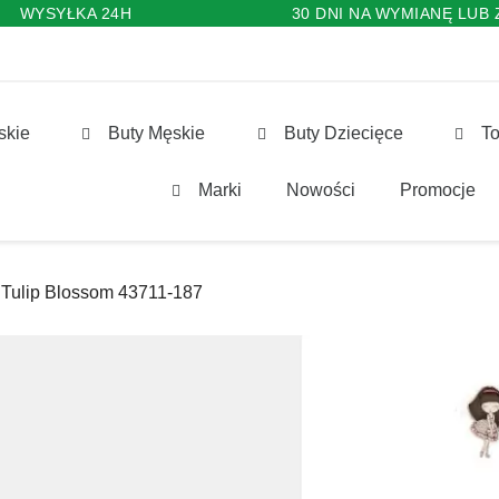
WYSYŁKA 24H
30 DNI NA WYMIANĘ LUB
skie
Buty Męskie
Buty Dziecięce
To
Marki
Nowości
Promocje
Tulip Blossom 43711-187