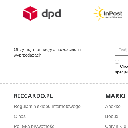
Otrzymuj informację o nowościach i
wyprzedażach
Chcę
specja
RICCARDO.PL
MARKI
Regulamin sklepu internetowego
Anekke
O nas
Bobux
Polityka prywatności
Calvin Klei