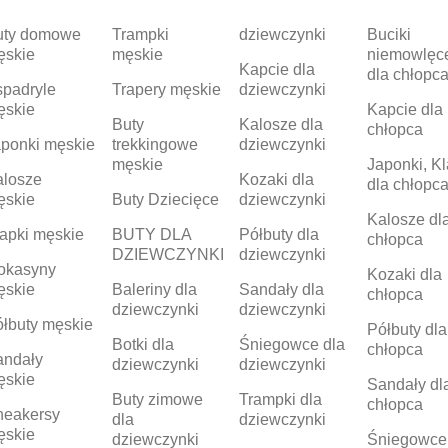
uty domowe
Trampki
dziewczynki
Buciki
ęskie
męskie
niemowlęc
Kapcie dla
dla chłopc
padryle
Trapery męskie
dziewczynki
ęskie
Kapcie dla
Buty
Kalosze dla
chłopca
ponki męskie
trekkingowe
dziewczynki
męskie
Japonki, Kl
alosze
Kozaki dla
dla chłopc
ęskie
Buty Dziecięce
dziewczynki
Kalosze dl
apki męskie
BUTY DLA
Półbuty dla
chłopca
DZIEWCZYNKI
dziewczynki
okasyny
Kozaki dla
ęskie
Baleriny dla
Sandały dla
chłopca
dziewczynki
dziewczynki
łbuty męskie
Półbuty dla
Botki dla
Śniegowce dla
chłopca
andały
dziewczynki
dziewczynki
ęskie
Sandały dl
Buty zimowe
Trampki dla
chłopca
neakersy
dla
dziewczynki
ęskie
dziewczynki
Śniegowce