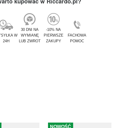
warto kupować w Riccardo.pl?
30 DNI NA
-10% NA
SYŁKA W
WYMIANĘ
PIERWSZE
FACHOWA
24H
LUB ZWROT
ZAKUPY
POMOC
NOWOŚĆ
-5