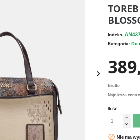
TOREB
BLOSS
AN437
Indeks:
Do 
Kategoria:
389,

Brutto
Najniższa cena w
Ilość

Nie ma wys