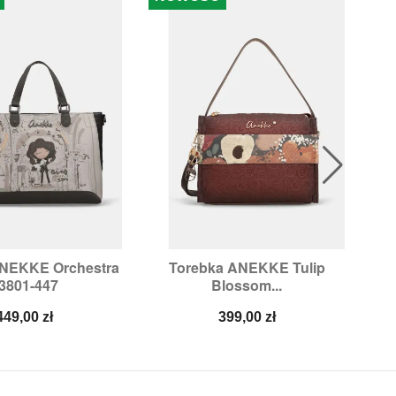
ANEKKE Orchestra
Torebka ANEKKE Tulip
To

ybki podgląd
Szybki podgląd
3801-447
Blossom...
Cena
Cena
449,00 zł
399,00 zł