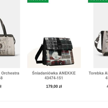
Orchestra
Śniadaniówka ANEKKE
Torebka 


odgląd
Szybki podgląd
Sz
48
43474-151
4
Cena
ł
179,00 zł