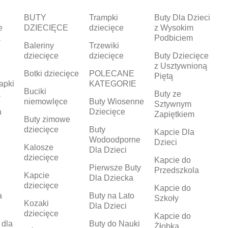
BUTY
Trampki
Buty Dla Dzieci
e
DZIECIĘCE
dziecięce
z Wysokim
a
Podbiciem
Baleriny
Trzewiki
dziecięce
dziecięce
Buty Dziecięce
z Usztywnioną
Botki dziecięce
POLECANE
Piętą
apki
KATEGORIE
Buciki
a
Buty ze
niemowlęce
Buty Wiosenne
Sztywnym
a
Dziecięce
Zapiętkiem
Buty zimowe
dziecięce
Buty
Kapcie Dla
Wodoodporne
Dzieci
Kalosze
Dla Dzieci
dziecięce
Kapcie do
Pierwsze Buty
Przedszkola
Kapcie
Dla Dziecka
dziecięce
Kapcie do
a
Buty na Lato
Szkoły
Kozaki
Dla Dzieci
dziecięce
Kapcie do
 dla
Buty do Nauki
Żłobka