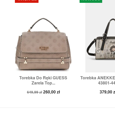
Torebka Do Ręki GUESS
Torebka ANEKKE 


Szybki podgląd
Szybki p
Zarela Top...
43801-4
Cena
Cena
Cena
260,00 zł
379,00 z
649,99 zł
podstawowa