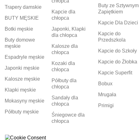
chłopca
Buty ze Sztywnym
Trapery damskie
Kapcie dla
Zapiętkiem
BUTY MĘSKIE
chłopca
Kapcie Dla Dzieci
Botki męskie
Japonki, Klapki
Kapcie do
dla chłopca
Buty domowe
Przedszkola
męskie
Kalosze dla
Kapcie do Szkoły
chłopca
Espadryle męskie
Kapcie do Żłobka
Kozaki dla
Japonki męskie
chłopca
Kapcie Superfit
Kalosze męskie
Półbuty dla
Bobux
chłopca
Klapki męskie
Mrugała
Sandały dla
Mokasyny męskie
chłopca
Primigi
Półbuty męskie
Śniegowce dla
chłopca