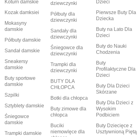
Koturn damskie
Dzieci
dziewczynki
Kozak damksiei
Pierwsze Buty Dla
Półbuty dla
Dziecka
dziewczynki
Mokasyny
damskie
Buty na Lato Dla
Sandały dla
Dzieci
dziewczynki
Półbuty damskie
Buty do Nauki
Śniegowce dla
Sandał damskie
Chodzenia
dziewczynki
Sneakersy
Buty
Trampki dla
damskie
Profilaktyczne Dla
dziewczynki
Dzieci
Buty sportowe
BUTY DLA
damskie
Buty Dla Dzieci
CHŁOPCA
Skórzane
Szpilki
Botki dla chłopca
Buty Dla Dzieci z
Sztyblety damskie
Buty zimowe dla
Wysokim
chłopca
Podbiciem
Śniegowce
damskie
Buciki
Buty Dziecięce z
niemowlęce dla
Usztywnioną Piętą
Trampki damskie