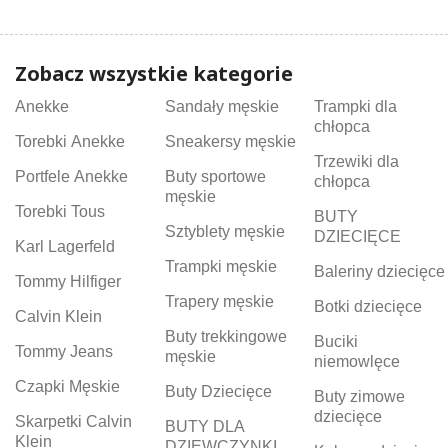
Zobacz wszystkie kategorie
Anekke
Sandały męskie
Trampki dla
chłopca
Torebki Anekke
Sneakersy męskie
Trzewiki dla
Portfele Anekke
Buty sportowe
chłopca
męskie
Torebki Tous
BUTY
Sztyblety męskie
DZIECIĘCE
Karl Lagerfeld
Trampki męskie
Baleriny dziecięce
Tommy Hilfiger
Trapery męskie
Botki dziecięce
Calvin Klein
Buty trekkingowe
Buciki
Tommy Jeans
męskie
niemowlęce
Czapki Męskie
Buty Dziecięce
Buty zimowe
dziecięce
Skarpetki Calvin
BUTY DLA
Klein
DZIEWCZYNKI