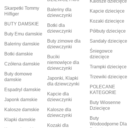
Kalosze dziecięce
Skarpetki Tommy
Baleriny dla
Kapcie dziecięce
Hilfiger
dziewczynki
Kozaki dziecięce
BUTY DAMSKIE
Botki dla
dziewczynki
Półbuty dziecięce
Buty Emu damskie
Buty zimowe dla
Sandały dziecięce
Baleriny damskie
dziewczynki
Śniegowce
Botki damskie
Buciki
dziecięce
niemowlęce dla
Czółena damskie
Trampki dziecięce
dziewczynki
Buty domowe
Trzewiki dziecięce
Japonki, Klapki
damskie
dla dziewczynki
POLECANE
Espadryl damskie
KATEGORIE
Kapcie dla
Japonk damskie
dziewczynki
Buty Wiosenne
Dziecięce
Kalosze damskie
Kalosze dla
dziewczynki
Buty
Klapki damskie
Wodoodporne Dla
Kozaki dla