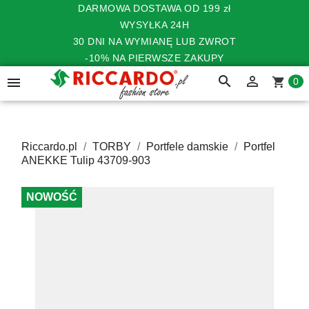
DARMOWA DOSTAWA OD 199 zł
WYSYŁKA 24H
30 DNI NA WYMIANĘ LUB ZWROT
-10% NA PIERWSZE ZAKUPY
search


shopping_cart
0
Riccardo.pl
TORBY
Portfele damskie
Portfel
ANEKKE Tulip 43709-903
NOWOŚĆ