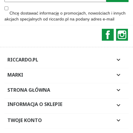
Chcę dostawać informację o promocjach, nowościach i innych
akcjach specjalnych od riccardo.pl na podany adres e-mail
Faceboo
In
RICCARDO.PL

MARKI

STRONA GŁÓWNA

INFORMACJA O SKLEPIE

TWOJE KONTO
