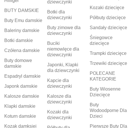
Hilfiger
dziewczynki
Kozaki dziecięce
BUTY DAMSKIE
Botki dla
dziewczynki
Półbuty dziecięce
Buty Emu damskie
Buty zimowe dla
Sandały dziecięce
Baleriny damskie
dziewczynki
Śniegowce
Botki damskie
Buciki
dziecięce
niemowlęce dla
Czółena damskie
Trampki dziecięce
dziewczynki
Buty domowe
Trzewiki dziecięce
Japonki, Klapki
damskie
dla dziewczynki
POLECANE
Espadryl damskie
KATEGORIE
Kapcie dla
Japonk damskie
dziewczynki
Buty Wiosenne
Dziecięce
Kalosze damskie
Kalosze dla
dziewczynki
Buty
Klapki damskie
Wodoodporne Dla
Kozaki dla
Koturn damskie
Dzieci
dziewczynki
Kozak damksiei
Pierwsze Buty Dla
Półbuty dla