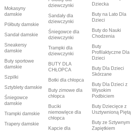
Dziecka
dziewczynki
Mokasyny
damskie
Buty na Lato Dla
Sandały dla
Dzieci
dziewczynki
Półbuty damskie
Buty do Nauki
Śniegowce dla
Sandał damskie
Chodzenia
dziewczynki
Sneakersy
Buty
Trampki dla
damskie
Profilaktyczne Dla
dziewczynki
Dzieci
Buty sportowe
BUTY DLA
damskie
Buty Dla Dzieci
CHŁOPCA
Skórzane
Szpilki
Botki dla chłopca
Buty Dla Dzieci z
Sztyblety damskie
Buty zimowe dla
Wysokim
chłopca
Podbiciem
Śniegowce
damskie
Buciki
Buty Dziecięce z
niemowlęce dla
Usztywnioną Piętą
Trampki damskie
chłopca
Buty ze Sztywnym
Trapery damskie
Kapcie dla
Zapiętkiem