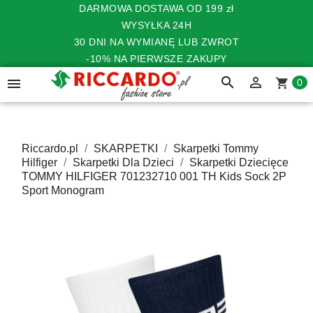
DARMOWA DOSTAWA OD 199 zł
WYSYŁKA 24H
30 DNI NA WYMIANĘ LUB ZWROT
-10% NA PIERWSZE ZAKUPY
search


shopping_cart
0
Riccardo.pl
SKARPETKI
Skarpetki Tommy
Hilfiger
Skarpetki Dla Dzieci
Skarpetki Dziecięce
TOMMY HILFIGER 701232710 001 TH Kids Sock 2P
Sport Monogram