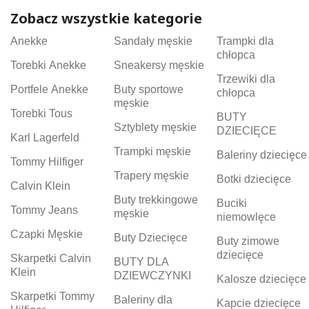
Zobacz wszystkie kategorie
Anekke
Sandały męskie
Trampki dla
chłopca
Torebki Anekke
Sneakersy męskie
Trzewiki dla
Portfele Anekke
Buty sportowe
chłopca
męskie
Torebki Tous
BUTY
Sztyblety męskie
DZIECIĘCE
Karl Lagerfeld
Trampki męskie
Baleriny dziecięce
Tommy Hilfiger
Trapery męskie
Botki dziecięce
Calvin Klein
Buty trekkingowe
Buciki
Tommy Jeans
męskie
niemowlęce
Czapki Męskie
Buty Dziecięce
Buty zimowe
dziecięce
Skarpetki Calvin
BUTY DLA
Klein
DZIEWCZYNKI
Kalosze dziecięce
Skarpetki Tommy
Baleriny dla
Kapcie dziecięce