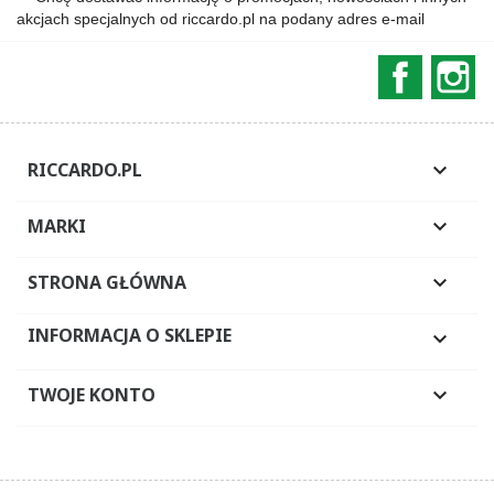
akcjach specjalnych od riccardo.pl na podany adres e-mail
Faceboo
In
RICCARDO.PL

MARKI

STRONA GŁÓWNA

INFORMACJA O SKLEPIE

TWOJE KONTO
