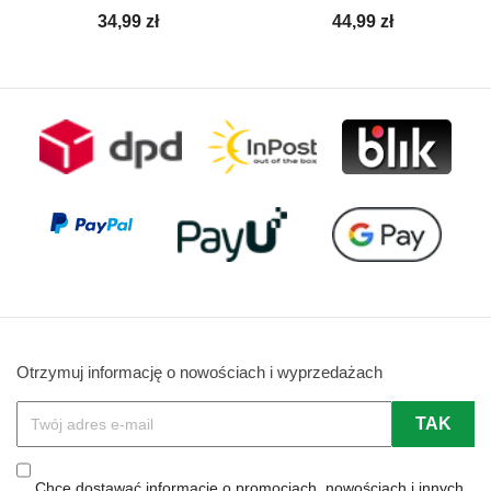
Cena
Cena
34,99 zł
44,99 zł
Otrzymuj informację o nowościach i wyprzedażach
Chcę dostawać informację o promocjach, nowościach i innych