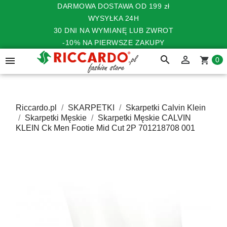
DARMOWA DOSTAWA OD 199 zł
WYSYŁKA 24H
30 DNI NA WYMIANĘ LUB ZWROT
-10% NA PIERWSZE ZAKUPY
search


shopping_cart
0
Riccardo.pl
SKARPETKI
Skarpetki Calvin Klein
Skarpetki Męskie
Skarpetki Męskie CALVIN
KLEIN Ck Men Footie Mid Cut 2P 701218708 001