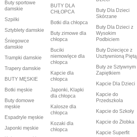
Buty sportowe
BUTY DLA
damskie
Buty Dla Dzieci
CHŁOPCA
Skórzane
Szpilki
Botki dla chłopca
Buty Dla Dzieci z
Sztyblety damskie
Buty zimowe dla
Wysokim
chłopca
Podbiciem
Śniegowce
damskie
Buciki
Buty Dziecięce z
niemowlęce dla
Usztywnioną Piętą
Trampki damskie
chłopca
Buty ze Sztywnym
Trapery damskie
Kapcie dla
Zapiętkiem
BUTY MĘSKIE
chłopca
Kapcie Dla Dzieci
Botki męskie
Japonki, Klapki
Kapcie do
dla chłopca
Buty domowe
Przedszkola
męskie
Kalosze dla
Kapcie do Szkoły
chłopca
Espadryle męskie
Kapcie do Żłobka
Kozaki dla
Japonki męskie
chłopca
Kapcie Superfit