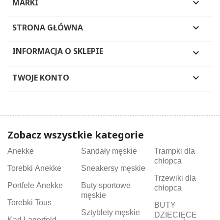
MARKI

STRONA GŁÓWNA

INFORMACJA O SKLEPIE

TWOJE KONTO

Zobacz wszystkie kategorie
Anekke
Sandały męskie
Trampki dla
chłopca
Torebki Anekke
Sneakersy męskie
Trzewiki dla
Portfele Anekke
Buty sportowe
chłopca
męskie
Torebki Tous
BUTY
Sztyblety męskie
DZIECIĘCE
Karl Lagerfeld