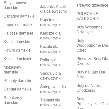
Buty domowe
Trzewiki dziecięce
Japonki, Klapki
damskie
dla dziewczynki
POLECANE
Espadryl damskie
KATEGORIE
Kapcie dla
Japonk damskie
dziewczynki
Buty Wiosenne
Dziecięce
Kalosze damskie
Kalosze dla
dziewczynki
Buty
Klapki damskie
Wodoodporne Dla
Kozaki dla
Koturn damskie
Dzieci
dziewczynki
Kozak damksiei
Pierwsze Buty Dla
Półbuty dla
Dziecka
dziewczynki
Mokasyny
damskie
Buty na Lato Dla
Sandały dla
Dzieci
dziewczynki
Półbuty damskie
Buty do Nauki
Śniegowce dla
Sandał damskie
Chodzenia
dziewczynki
Sneakersy
Buty
Trampki dla
damskie
Profilaktyczne Dla
dziewczynki
Dzieci