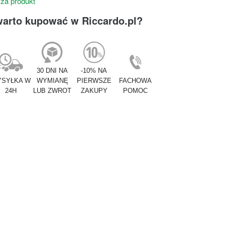
 za produkt
warto kupować w Riccardo.pl?
30 DNI NA
-10% NA
SYŁKA W
WYMIANĘ
PIERWSZE
FACHOWA
24H
LUB ZWROT
ZAKUPY
POMOC