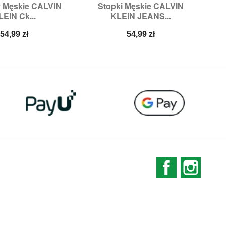
y Męskie CALVIN
Stopki Męskie CALVIN
S

ybki podgląd
Szybki podgląd
LEIN Ck...
KLEIN JEANS...
zmiary:
OS
Rozmiary:
39/42,
43/46
Cena
Cena
54,99 zł
54,99 zł
Facebook
Instag