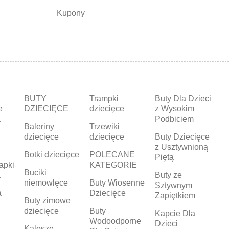
Kupony
BUTY
Trampki
Buty Dla Dzieci
e
DZIECIĘCE
dziecięce
z Wysokim
a
Podbiciem
Baleriny
Trzewiki
dziecięce
dziecięce
Buty Dziecięce
z Usztywnioną
Botki dziecięce
POLECANE
Piętą
apki
KATEGORIE
Buciki
a
Buty ze
niemowlęce
Buty Wiosenne
Sztywnym
a
Dziecięce
Zapiętkiem
Buty zimowe
dziecięce
Buty
Kapcie Dla
Wodoodporne
Dzieci
Kalosze