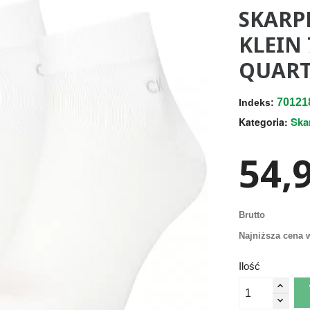
SKARP
KLEIN 
QUART
70121
Indeks:
Ska
Kategoria:
54,9
Brutto
Najniższa cena w
Ilość