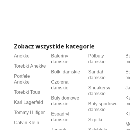
Zobacz wszystkie kategorie
Anekke
Baleriny
Półbuty
B
damskie
damskie
m
Torebki Anekke
Botki damskie
Sandał
Es
Portfele
damskie
m
Anekke
Czółena
damskie
Sneakersy
Ja
Torebki Tous
damskie
Buty domowe
K
Karl Lagerfeld
damskie
Buty sportowe
m
damskie
Tommy Hilfiger
Espadryl
Kl
damskie
Szpilki
Calvin Klein
M
Japonk
Sztyblety
m