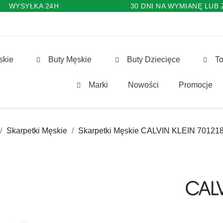
WYSYŁKA 24H
30 DNI NA WYMIANĘ LUB
skie
Buty Męskie
Buty Dziecięce
To
Marki
Nowości
Promocje
Skarpetki Męskie
Skarpetki Męskie CALVIN KLEIN 70121