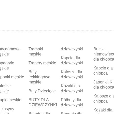
uty domowe
Trampki
dziewczynki
Buciki
ęskie
męskie
niemowlęc
Kapcie dla
dla chłopc
padryle
Trapery męskie
dziewczynki
ęskie
Kapcie dla
Buty
Kalosze dla
chłopca
ponki męskie
trekkingowe
dziewczynki
męskie
Japonki, Kl
alosze
Kozaki dla
dla chłopc
ęskie
Buty Dziecięce
dziewczynki
Kalosze dl
apki męskie
BUTY DLA
Półbuty dla
chłopca
DZIEWCZYNKI
dziewczynki
okasyny
Kozaki dla
ęskie
Baleriny dla
Sandały dla