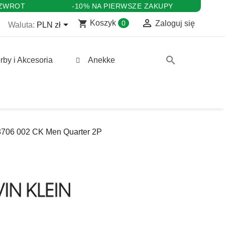
 ZWROT
-10% NA PIERWSZE ZAKUPY

shopping_cart

Koszyk
0
Zaloguj się
Waluta:
PLN zł
search
rby i Akcesoria
Anekke
8706 002 CK Men Quarter 2P