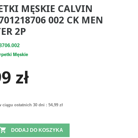
ETKI MĘSKIE CALVIN
701218706 002 CK MEN
ER 2P
8706.002
rpetki Męskie
9 zł
 ciągu ostatnich 30 dni :
54,99 zł

DODAJ DO KOSZYKA