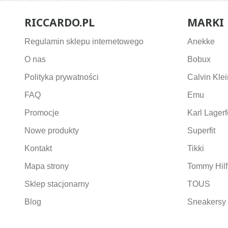
RICCARDO.PL
MARKI
Regulamin sklepu internetowego
Anekke
O nas
Bobux
Polityka prywatności
Calvin Klei
FAQ
Emu
Promocje
Karl Lagerf
Nowe produkty
Superfit
Kontakt
Tikki
Mapa strony
Tommy Hilf
Sklep stacjonarny
TOUS
Blog
Sneakersy 