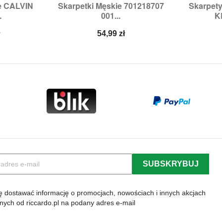
e CALVIN
Skarpetki Męskie 701218707
Skarpet


odgląd
Szybki podgląd
Sz
.
001...
K
OS
Rozmiary:
39/42
Ro
Cena
ł
54,99 zł
 dostawać informację o promocjach, nowościach i innych akcjach
lnych od riccardo.pl na podany adres e-mail