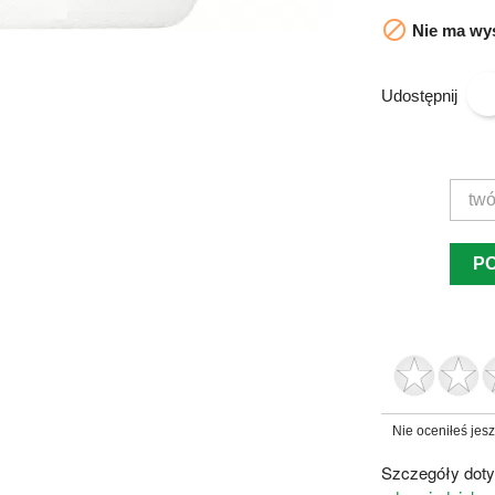

Nie ma wys
Udostępnij
P
Nie oceniłeś jes
Szczegóły doty