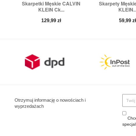
Skarpetki Męskie CALVIN
Skarpety Męski


Szybki podgląd
Szybki p
KLEIN Ck...
KLEIN..
Rozmiary:
OS
Rozmiary:
Cena
Cena
129,99 zł
59,99 z
Otrzymuj informację o nowościach i
wyprzedażach
Chcę
specja