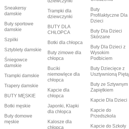
dziewczynki
Sneakersy
Buty
Trampki dla
damskie
Profilaktyczne Dla
dziewczynki
Dzieci
Buty sportowe
BUTY DLA
damskie
Buty Dla Dzieci
CHŁOPCA
Skórzane
Szpilki
Botki dla chłopca
Buty Dla Dzieci z
Sztyblety damskie
Buty zimowe dla
Wysokim
chłopca
Podbiciem
Śniegowce
damskie
Buciki
Buty Dziecięce z
niemowlęce dla
Usztywnioną Piętą
Trampki damskie
chłopca
Buty ze Sztywnym
Trapery damskie
Kapcie dla
Zapiętkiem
BUTY MĘSKIE
chłopca
Kapcie Dla Dzieci
Botki męskie
Japonki, Klapki
Kapcie do
dla chłopca
Buty domowe
Przedszkola
męskie
Kalosze dla
Kapcie do Szkoły
chłopca