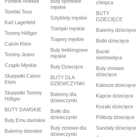
Portfele Anekke
Buty sportowe
chłopca
męskie
Torebki Tous
BUTY
Sztyblety męskie
DZIECIĘCE
Karl Lagerfeld
Trampki męskie
Baleriny dziecięce
Tommy Hilfiger
Trapery męskie
Botki dziecięce
Calvin Klein
Buty trekkingowe
Buciki
Tommy Jeans
męskie
niemowlęce
Czapki Męskie
Buty Dziecięce
Buty zimowe
dziecięce
Skarpetki Calvin
BUTY DLA
Klein
DZIEWCZYNKI
Kalosze dziecięce
Skarpetki Tommy
Baleriny dla
Kapcie dziecięce
Hilfiger
dziewczynki
Kozaki dziecięce
BUTY DAMSKIE
Botki dla
dziewczynki
Półbuty dziecięce
Buty Emu damskie
Buty zimowe dla
Sandały dziecięce
Baleriny damskie
dziewczynki