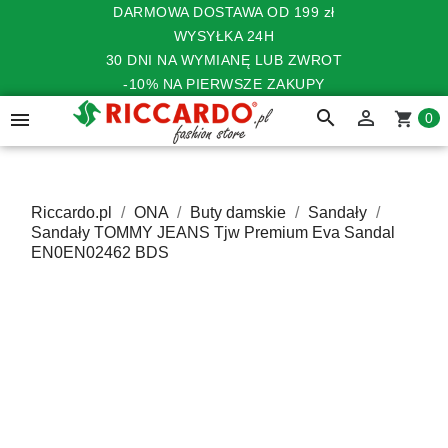
DARMOWA DOSTAWA OD 199 zł
WYSYŁKA 24H
30 DNI NA WYMIANĘ LUB ZWROT
-10% NA PIERWSZE ZAKUPY
search


shopping_cart
0
Riccardo.pl
ONA
Buty damskie
Sandały
Sandały TOMMY JEANS Tjw Premium Eva Sandal
EN0EN02462 BDS