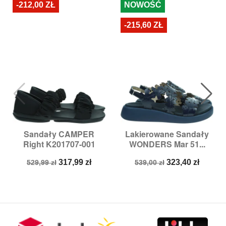
-212,00 ZŁ
NOWOŚĆ
-215,60 ZŁ
Sandały CAMPER
Lakierowane Sandały
Right K201707-001
WONDERS Mar 51...
Cena
Cena
Cena
Cena
317,99 zł
323,40 zł
529,99 zł
539,00 zł
podstawowa
podstawowa