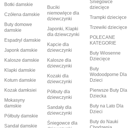
Śniegowce
Botki damskie
Buciki
dziecięce
niemowlęce dla
Czółena damskie
Trampki dziecięce
dziewczynki
Buty domowe
Trzewiki dziecięce
Japonki, Klapki
damskie
dla dziewczynki
POLECANE
Espadryl damskie
KATEGORIE
Kapcie dla
Japonk damskie
dziewczynki
Buty Wiosenne
Dziecięce
Kalosze damskie
Kalosze dla
dziewczynki
Buty
Klapki damskie
Wodoodporne Dla
Kozaki dla
Koturn damskie
Dzieci
dziewczynki
Kozak damksiei
Pierwsze Buty Dla
Półbuty dla
Dziecka
dziewczynki
Mokasyny
damskie
Buty na Lato Dla
Sandały dla
Dzieci
dziewczynki
Półbuty damskie
Buty do Nauki
Śniegowce dla
Sandał damskie
Chodzenia