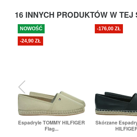
16 INNYCH PRODUKTÓW W TEJ 
NOWOŚĆ
-176,00 ZŁ
-24,90 ZŁ
Espadryle TOMMY HILFIGER
Skórzane Espadr


Szybki podgląd
Szybki p
Flag...
HILFIGER
Rozmiary:
37,
41
Rozmiary:
3