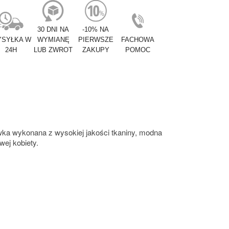
30 DNI NA
-10% NA
SYŁKA W
WYMIANĘ
PIERWSZE
FACHOWA
24H
LUB ZWROT
ZAKUPY
POMOC
lewka wykonana z wysokiej jakości tkaniny, modna
wej kobiety.