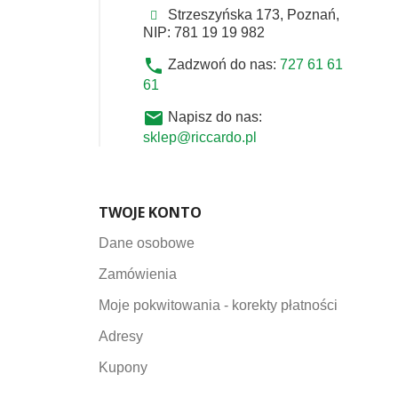
Strzeszyńska 173, Poznań,
NIP: 781 19 19 982
phone
Zadzwoń do nas:
727 61 61
61
email
Napisz do nas:
sklep@riccardo.pl
TWOJE KONTO
Dane osobowe
Zamówienia
Moje pokwitowania - korekty płatności
Adresy
Kupony