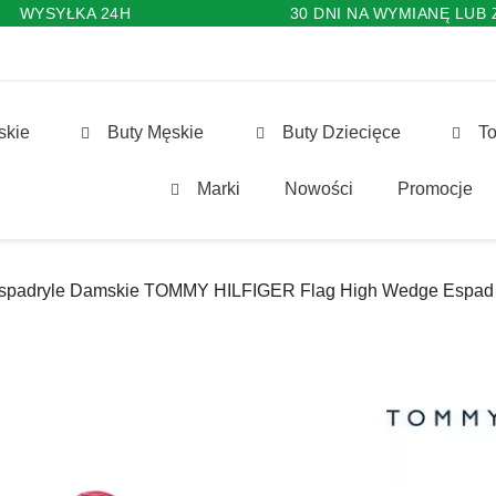
WYSYŁKA 24H
30 DNI NA WYMIANĘ LUB
skie
Buty Męskie
Buty Dziecięce
To
Marki
Nowości
Promocje
spadryle Damskie TOMMY HILFIGER Flag High Wedge Espa