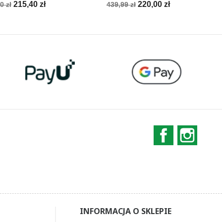
a
Cena
Cena
Cena
215,40 zł
220,00 zł
0 zł
439,99 zł
stawowa
podstawowa
Facebook
Instag
INFORMACJA O SKLEPIE