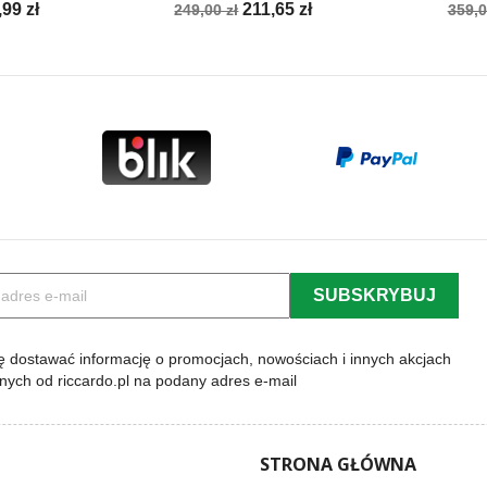
na
Cena
Cena
Cen
,99 zł
211,65 zł
249,00 zł
359,0
a
podstawowa
pod
 dostawać informację o promocjach, nowościach i innych akcjach
lnych od riccardo.pl na podany adres e-mail
STRONA GŁÓWNA