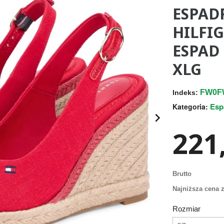
ESPAD
HILFI
ESPAD
XLG
FW0F
Indeks:
Esp
Kategoria:

221,
Brutto
Najniższa cena z
Rozmiar