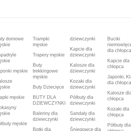
uty domowe
Trampki
dziewczynki
Buciki
ęskie
męskie
niemowlęc
Kapcie dla
dla chłopc
padryle
Trapery męskie
dziewczynki
ęskie
Kapcie dla
Buty
Kalosze dla
chłopca
ponki męskie
trekkingowe
dziewczynki
męskie
Japonki, Kl
alosze
Kozaki dla
dla chłopc
ęskie
Buty Dziecięce
dziewczynki
Kalosze dl
apki męskie
BUTY DLA
Półbuty dla
chłopca
DZIEWCZYNKI
dziewczynki
okasyny
Kozaki dla
ęskie
Baleriny dla
Sandały dla
chłopca
dziewczynki
dziewczynki
łbuty męskie
Półbuty dla
Botki dla
Śniegowce dla
chłopca