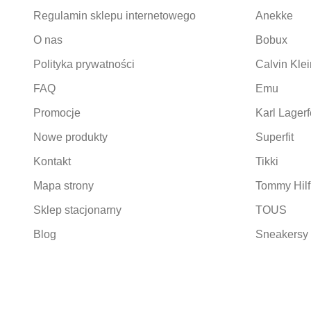
Regulamin sklepu internetowego
Anekke
O nas
Bobux
Polityka prywatności
Calvin Klei
FAQ
Emu
Promocje
Karl Lagerf
Nowe produkty
Superfit
Kontakt
Tikki
Mapa strony
Tommy Hilf
Sklep stacjonarny
TOUS
Blog
Sneakersy 