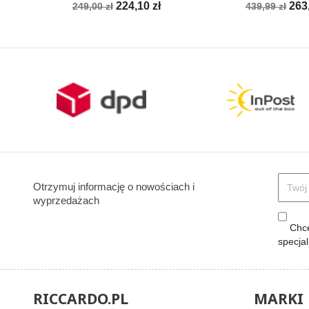
Cena
Cena
Cena
Ce
224,10 zł
263
249,00 zł
439,99 zł
podstawowa
podstawow
Otrzymuj informację o nowościach i
wyprzedażach
Chcę
specja
RICCARDO.PL
MARKI