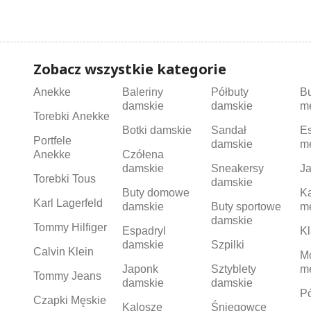
Zobacz wszystkie kategorie
Anekke
Baleriny
Półbuty
B
damskie
damskie
m
Torebki Anekke
Botki damskie
Sandał
Es
Portfele
damskie
m
Anekke
Czółena
damskie
Sneakersy
Ja
Torebki Tous
damskie
Buty domowe
K
Karl Lagerfeld
damskie
Buty sportowe
m
damskie
Tommy Hilfiger
Espadryl
Kl
damskie
Szpilki
Calvin Klein
M
Japonk
Sztyblety
m
Tommy Jeans
damskie
damskie
Pó
Czapki Męskie
Kalosze
Śniegowce