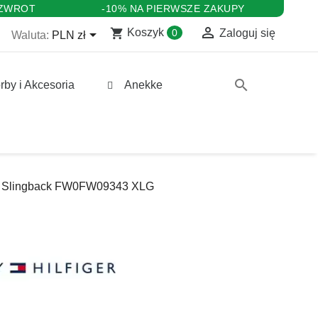
 ZWROT
-10% NA PIERWSZE ZAKUPY

shopping_cart

Koszyk
0
Zaloguj się
Waluta:
PLN zł
search
rby i Akcesoria
Anekke
d Slingback FW0FW09343 XLG