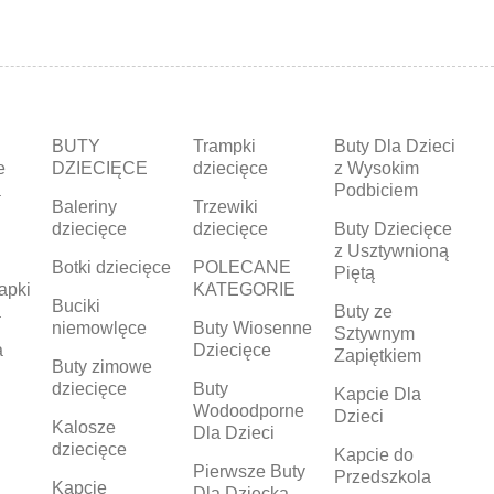
BUTY
Trampki
Buty Dla Dzieci
e
DZIECIĘCE
dziecięce
z Wysokim
a
Podbiciem
Baleriny
Trzewiki
dziecięce
dziecięce
Buty Dziecięce
z Usztywnioną
Botki dziecięce
POLECANE
Piętą
apki
KATEGORIE
Buciki
a
Buty ze
niemowlęce
Buty Wiosenne
Sztywnym
a
Dziecięce
Zapiętkiem
Buty zimowe
dziecięce
Buty
Kapcie Dla
Wodoodporne
Dzieci
Kalosze
Dla Dzieci
dziecięce
Kapcie do
Pierwsze Buty
Przedszkola
Kapcie
Dla Dziecka