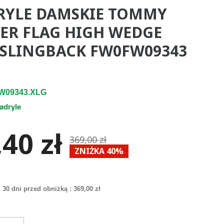
RYLE DAMSKIE TOMMY
GER FLAG HIGH WEDGE
 SLINGBACK FW0FW09343
W09343.XLG
adryle
40 zł
369,00 zł
ZNIŻKA 40%
 30 dni przed obniżką :
369,00 zł