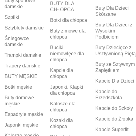
Buty sportowe
BUTY DLA
damskie
Buty Dla Dzieci
CHŁOPCA
Skórzane
Szpilki
Botki dla chłopca
Buty Dla Dzieci z
Sztyblety damskie
Buty zimowe dla
Wysokim
chłopca
Podbiciem
Śniegowce
damskie
Buciki
Buty Dziecięce z
niemowlęce dla
Usztywnioną Piętą
Trampki damskie
chłopca
Buty ze Sztywnym
Trapery damskie
Kapcie dla
Zapiętkiem
BUTY MĘSKIE
chłopca
Kapcie Dla Dzieci
Botki męskie
Japonki, Klapki
Kapcie do
dla chłopca
Buty domowe
Przedszkola
męskie
Kalosze dla
Kapcie do Szkoły
chłopca
Espadryle męskie
Kapcie do Żłobka
Kozaki dla
Japonki męskie
chłopca
Kapcie Superfit
Kalosze męskie