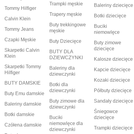
Trampki męskie
Baleriny dziecięce
Tommy Hilfiger
Trapery męskie
Botki dziecięce
Calvin Klein
Buty trekkingowe
Buciki
Tommy Jeans
męskie
niemowlęce
Czapki Męskie
Buty Dziecięce
Buty zimowe
dziecięce
Skarpetki Calvin
BUTY DLA
Klein
DZIEWCZYNKI
Kalosze dziecięce
Skarpetki Tommy
Baleriny dla
Kapcie dziecięce
Hilfiger
dziewczynki
Kozaki dziecięce
BUTY DAMSKIE
Botki dla
dziewczynki
Półbuty dziecięce
Buty Emu damskie
Buty zimowe dla
Sandały dziecięce
Baleriny damskie
dziewczynki
Śniegowce
Botki damskie
Buciki
dziecięce
niemowlęce dla
Czółena damskie
Trampki dziecięce
dziewczynki