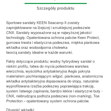
Szczegóły produktu
Sportowe sandały KEEN Seacamp II zostały
zaprojektowane na lżejszej i smuklejszej podeszwie
CNX. Sandały wyposażone są w najwyższej jakości
technologię. Opatentowana ochrona palców Keen Protect,
gumowa trwała i elastyczna podeszwa, miękka piankowa
wkładka oraz wodoodporna cholewka
tworzą sandały idealne w każde warunki.
Fakty dotyczące produktu: wodny hybrydowy sandał o
niskim profilu, łatwa do mycia poliestrowa warstwa
wierzchnia, wyściółka antybakteryjna Aegis pokryta
materiałem pochłaniającym wilgoć. piankowa, anatomiczna
wkładka antybakteryjna dopasowana do stopy, naturalnie
wyprofilowana rzeźba podeszwy poprawiająca trakcję,
system łatwego zapinania, bardzo lekkie i elastyczne buty -
CNX, niebrudząca podłoża podeszwa (non-marking), Toe
Protection – opatentowany system ochrona palców.
Długość wkładki: