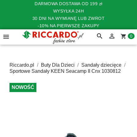
DARMOWA DOSTAWA OD 199 zł
WYSYŁKA 24H
30 DNI NA WYMIANĘ LUB ZWROT
-10% NA PIERWSZE ZAKUPY
search


shopping_cart
0
Riccardo.pl
Buty Dla Dzieci
Sandały dziecięce
Sportowe Sandały KEEN Seacamp II Cnx 1030812
NOWOŚĆ