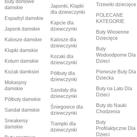
Buty domowe
Trzewiki dziecięce
Japonki, Klapki
damskie
dla dziewczynki
POLECANE
Espadryl damskie
KATEGORIE
Kapcie dla
Japonk damskie
dziewczynki
Buty Wiosenne
Dziecięce
Kalosze damskie
Kalosze dla
dziewczynki
Buty
Klapki damskie
Wodoodporne Dla
Kozaki dla
Koturn damskie
Dzieci
dziewczynki
Kozak damksiei
Pierwsze Buty Dla
Półbuty dla
Dziecka
dziewczynki
Mokasyny
damskie
Buty na Lato Dla
Sandały dla
Dzieci
dziewczynki
Półbuty damskie
Buty do Nauki
Śniegowce dla
Sandał damskie
Chodzenia
dziewczynki
Sneakersy
Buty
Trampki dla
damskie
Profilaktyczne Dla
dziewczynki
Dzieci