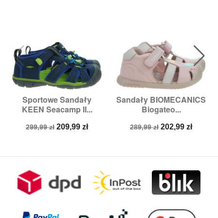
Sportowe Sandały
Sandały BIOMECANICS
KEEN Seacamp II...
Biogateo...
Cena
Cena
Cena
Cena
209,99 zł
202,99 zł
299,99 zł
289,99 zł
podstawowa
podstawowa