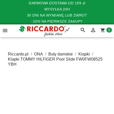
DARMOWA DOSTAWA OD 199 zł
WYSYŁKA 24H
30 DNI NA WYMIANĘ LUB ZWROT
-10% NA PIERWSZE ZAKUPY
search


shopping_cart
0
Riccardo.pl
ONA
Buty damskie
Klapki
Klapki TOMMY HILFIGER Pool Slide FW0FW08525
YBH