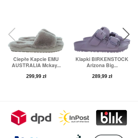
Ciepłe Kapcie EMU
Klapki BIRKENSTOCK
AUSTRALIA Mckay...
Arizona Big...
Cena
Cena
299,99 zł
289,99 zł