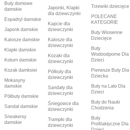
Buty domowe
Trzewiki dziecięce
Japonki, Klapki
damskie
dla dziewczynki
POLECANE
Espadryl damskie
KATEGORIE
Kapcie dla
Japonk damskie
dziewczynki
Buty Wiosenne
Dziecięce
Kalosze damskie
Kalosze dla
dziewczynki
Buty
Klapki damskie
Wodoodporne Dla
Kozaki dla
Koturn damskie
Dzieci
dziewczynki
Kozak damksiei
Pierwsze Buty Dla
Półbuty dla
Dziecka
dziewczynki
Mokasyny
damskie
Buty na Lato Dla
Sandały dla
Dzieci
dziewczynki
Półbuty damskie
Buty do Nauki
Śniegowce dla
Sandał damskie
Chodzenia
dziewczynki
Sneakersy
Buty
Trampki dla
damskie
Profilaktyczne Dla
dziewczynki
Dzieci