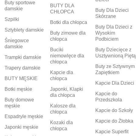
Buty sportowe
BUTY DLA
damskie
Buty Dla Dzieci
CHŁOPCA
Skórzane
Szpilki
Botki dla chłopca
Buty Dla Dzieci z
Sztyblety damskie
Buty zimowe dla
Wysokim
chłopca
Podbiciem
Śniegowce
damskie
Buciki
Buty Dziecięce z
niemowlęce dla
Usztywnioną Piętą
Trampki damskie
chłopca
Buty ze Sztywnym
Trapery damskie
Kapcie dla
Zapiętkiem
BUTY MĘSKIE
chłopca
Kapcie Dla Dzieci
Botki męskie
Japonki, Klapki
Kapcie do
dla chłopca
Buty domowe
Przedszkola
męskie
Kalosze dla
Kapcie do Szkoły
chłopca
Espadryle męskie
Kapcie do Żłobka
Kozaki dla
Japonki męskie
chłopca
Kapcie Superfit