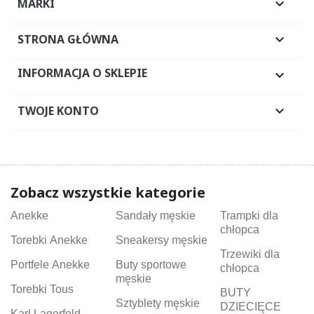
MARKI

STRONA GŁÓWNA

INFORMACJA O SKLEPIE

TWOJE KONTO

Zobacz wszystkie kategorie
Anekke
Sandały męskie
Trampki dla
chłopca
Torebki Anekke
Sneakersy męskie
Trzewiki dla
Portfele Anekke
Buty sportowe
chłopca
męskie
Torebki Tous
BUTY
Sztyblety męskie
DZIECIĘCE
Karl Lagerfeld