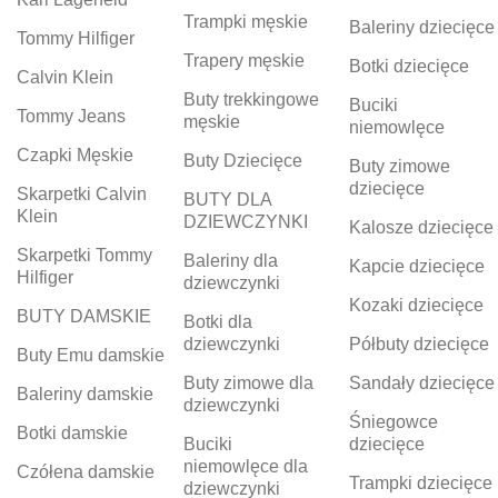
Trampki męskie
Baleriny dziecięce
Tommy Hilfiger
Trapery męskie
Botki dziecięce
Calvin Klein
Buty trekkingowe
Buciki
Tommy Jeans
męskie
niemowlęce
Czapki Męskie
Buty Dziecięce
Buty zimowe
dziecięce
Skarpetki Calvin
BUTY DLA
Klein
DZIEWCZYNKI
Kalosze dziecięce
Skarpetki Tommy
Baleriny dla
Kapcie dziecięce
Hilfiger
dziewczynki
Kozaki dziecięce
BUTY DAMSKIE
Botki dla
dziewczynki
Półbuty dziecięce
Buty Emu damskie
Buty zimowe dla
Sandały dziecięce
Baleriny damskie
dziewczynki
Śniegowce
Botki damskie
Buciki
dziecięce
niemowlęce dla
Czółena damskie
Trampki dziecięce
dziewczynki