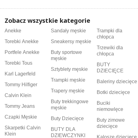
Zobacz wszystkie kategorie
Anekke
Sandały męskie
Trampki dla
chłopca
Torebki Anekke
Sneakersy męskie
Trzewiki dla
Portfele Anekke
Buty sportowe
chłopca
męskie
Torebki Tous
BUTY
Sztyblety męskie
DZIECIĘCE
Karl Lagerfeld
Trampki męskie
Baleriny dziecięce
Tommy Hilfiger
Trapery męskie
Botki dziecięce
Calvin Klein
Buty trekkingowe
Buciki
Tommy Jeans
męskie
niemowlęce
Czapki Męskie
Buty Dziecięce
Buty zimowe
dziecięce
Skarpetki Calvin
BUTY DLA
Klein
DZIEWCZYNKI
Kalosze dziecięce