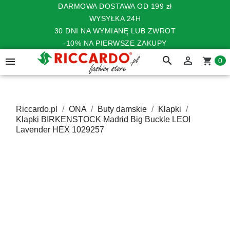
DARMOWA DOSTAWA OD 199 zł
WYSYŁKA 24H
30 DNI NA WYMIANĘ LUB ZWROT
-10% NA PIERWSZE ZAKUPY
search


shopping_cart
0
Riccardo.pl
ONA
Buty damskie
Klapki
Klapki BIRKENSTOCK Madrid Big Buckle LEOI
Lavender HEX 1029257