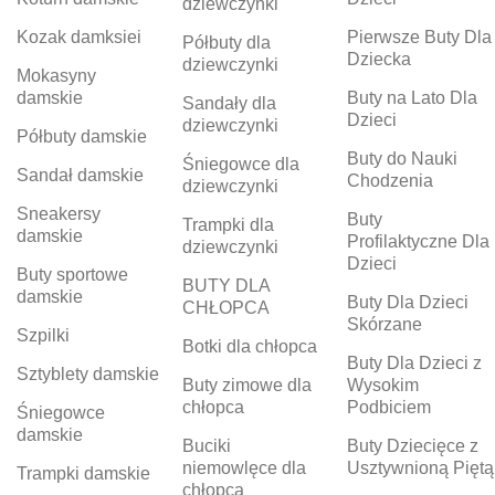
dziewczynki
Kozak damksiei
Pierwsze Buty Dla
Półbuty dla
Dziecka
dziewczynki
Mokasyny
damskie
Buty na Lato Dla
Sandały dla
Dzieci
dziewczynki
Półbuty damskie
Buty do Nauki
Śniegowce dla
Sandał damskie
Chodzenia
dziewczynki
Sneakersy
Buty
Trampki dla
damskie
Profilaktyczne Dla
dziewczynki
Dzieci
Buty sportowe
BUTY DLA
damskie
Buty Dla Dzieci
CHŁOPCA
Skórzane
Szpilki
Botki dla chłopca
Buty Dla Dzieci z
Sztyblety damskie
Buty zimowe dla
Wysokim
chłopca
Podbiciem
Śniegowce
damskie
Buciki
Buty Dziecięce z
niemowlęce dla
Usztywnioną Piętą
Trampki damskie
chłopca