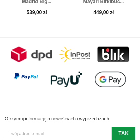
Madrid Big...
Mayari Birkibuc...
Cena
Cena
539,00 zł
449,00 zł
Otrzymuj informację o nowościach i wyprzedażach