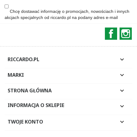
Chcę dostawać informację o promocjach, nowościach i innych
akcjach specjalnych od riccardo.pl na podany adres e-mail
Faceboo
In
RICCARDO.PL

MARKI

STRONA GŁÓWNA

INFORMACJA O SKLEPIE

TWOJE KONTO
