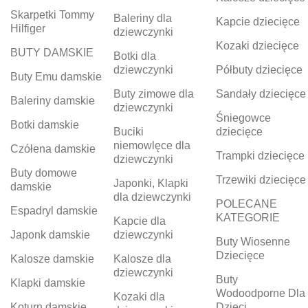
Skarpetki Tommy
Baleriny dla
Kapcie dziecięce
Hilfiger
dziewczynki
Kozaki dziecięce
BUTY DAMSKIE
Botki dla
dziewczynki
Półbuty dziecięce
Buty Emu damskie
Buty zimowe dla
Sandały dziecięce
Baleriny damskie
dziewczynki
Śniegowce
Botki damskie
Buciki
dziecięce
niemowlęce dla
Czółena damskie
Trampki dziecięce
dziewczynki
Buty domowe
Trzewiki dziecięce
Japonki, Klapki
damskie
dla dziewczynki
POLECANE
Espadryl damskie
KATEGORIE
Kapcie dla
Japonk damskie
dziewczynki
Buty Wiosenne
Dziecięce
Kalosze damskie
Kalosze dla
dziewczynki
Buty
Klapki damskie
Wodoodporne Dla
Kozaki dla
Koturn damskie
Dzieci