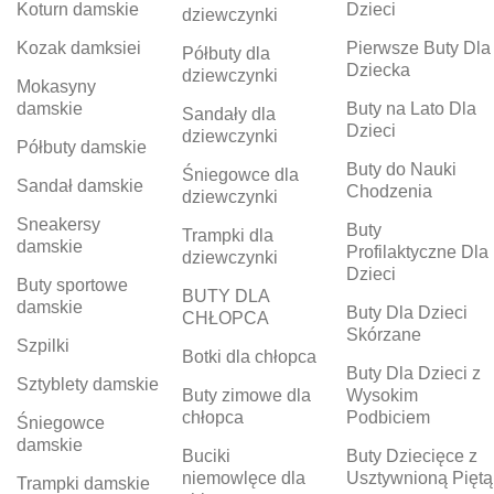
Koturn damskie
Dzieci
dziewczynki
Kozak damksiei
Pierwsze Buty Dla
Półbuty dla
Dziecka
dziewczynki
Mokasyny
damskie
Buty na Lato Dla
Sandały dla
Dzieci
dziewczynki
Półbuty damskie
Buty do Nauki
Śniegowce dla
Sandał damskie
Chodzenia
dziewczynki
Sneakersy
Buty
Trampki dla
damskie
Profilaktyczne Dla
dziewczynki
Dzieci
Buty sportowe
BUTY DLA
damskie
Buty Dla Dzieci
CHŁOPCA
Skórzane
Szpilki
Botki dla chłopca
Buty Dla Dzieci z
Sztyblety damskie
Buty zimowe dla
Wysokim
chłopca
Podbiciem
Śniegowce
damskie
Buciki
Buty Dziecięce z
niemowlęce dla
Usztywnioną Piętą
Trampki damskie