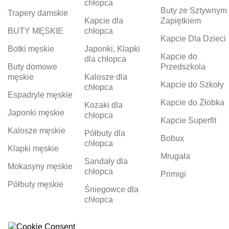
chłopca
Buty ze Sztywnym
Trapery damskie
Kapcie dla
Zapiętkiem
BUTY MĘSKIE
chłopca
Kapcie Dla Dzieci
Botki męskie
Japonki, Klapki
Kapcie do
dla chłopca
Buty domowe
Przedszkola
męskie
Kalosze dla
Kapcie do Szkoły
chłopca
Espadryle męskie
Kapcie do Żłobka
Kozaki dla
Japonki męskie
chłopca
Kapcie Superfit
Kalosze męskie
Półbuty dla
Bobux
chłopca
Klapki męskie
Mrugała
Sandały dla
Mokasyny męskie
chłopca
Primigi
Półbuty męskie
Śniegowce dla
chłopca