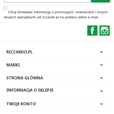
Chcę dostawać informację o promocjach, nowościach i innych
akcjach specjalnych od riccardo.pl na podany adres e-mail
Faceboo
In
RICCARDO.PL

MARKI

STRONA GŁÓWNA

INFORMACJA O SKLEPIE

TWOJE KONTO
