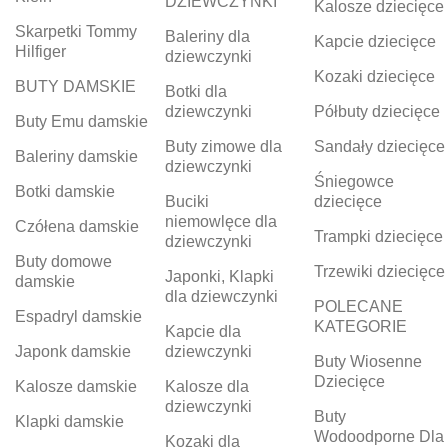
DZIEWCZYNKI
Kalosze dziecięce
Skarpetki Tommy
Baleriny dla
Kapcie dziecięce
Hilfiger
dziewczynki
Kozaki dziecięce
BUTY DAMSKIE
Botki dla
dziewczynki
Półbuty dziecięce
Buty Emu damskie
Buty zimowe dla
Sandały dziecięce
Baleriny damskie
dziewczynki
Śniegowce
Botki damskie
Buciki
dziecięce
niemowlęce dla
Czółena damskie
Trampki dziecięce
dziewczynki
Buty domowe
Trzewiki dziecięce
Japonki, Klapki
damskie
dla dziewczynki
POLECANE
Espadryl damskie
KATEGORIE
Kapcie dla
Japonk damskie
dziewczynki
Buty Wiosenne
Dziecięce
Kalosze damskie
Kalosze dla
dziewczynki
Buty
Klapki damskie
Wodoodporne Dla
Kozaki dla