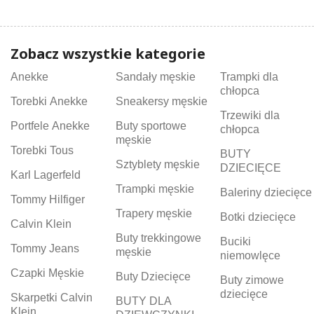
Zobacz wszystkie kategorie
Anekke
Sandały męskie
Trampki dla
chłopca
Torebki Anekke
Sneakersy męskie
Trzewiki dla
Portfele Anekke
Buty sportowe
chłopca
męskie
Torebki Tous
BUTY
Sztyblety męskie
DZIECIĘCE
Karl Lagerfeld
Trampki męskie
Baleriny dziecięce
Tommy Hilfiger
Trapery męskie
Botki dziecięce
Calvin Klein
Buty trekkingowe
Buciki
Tommy Jeans
męskie
niemowlęce
Czapki Męskie
Buty Dziecięce
Buty zimowe
dziecięce
Skarpetki Calvin
BUTY DLA
Klein