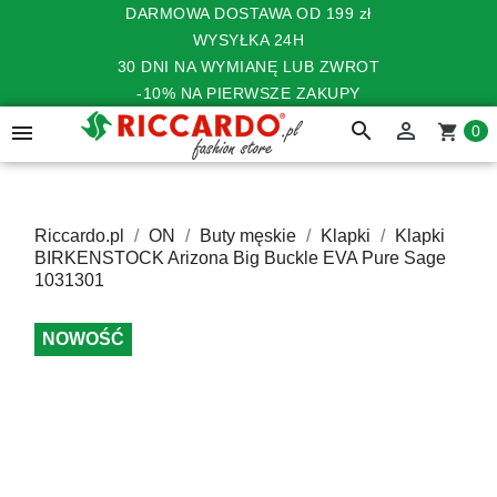
DARMOWA DOSTAWA OD 199 zł
WYSYŁKA 24H
30 DNI NA WYMIANĘ LUB ZWROT
-10% NA PIERWSZE ZAKUPY
search


shopping_cart
0
Riccardo.pl
ON
Buty męskie
Klapki
Klapki
BIRKENSTOCK Arizona Big Buckle EVA Pure Sage
1031301
NOWOŚĆ