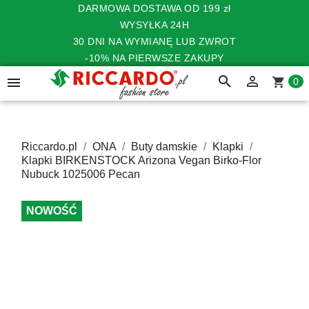
DARMOWA DOSTAWA OD 199 zł
WYSYŁKA 24H
30 DNI NA WYMIANĘ LUB ZWROT
-10% NA PIERWSZE ZAKUPY
search


shopping_cart
0
Riccardo.pl
ONA
Buty damskie
Klapki
Klapki BIRKENSTOCK Arizona Vegan Birko-Flor
Nubuck 1025006 Pecan
NOWOŚĆ