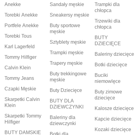
Anekke
Sandały męskie
Trampki dla
chłopca
Torebki Anekke
Sneakersy męskie
Trzewiki dla
Portfele Anekke
Buty sportowe
chłopca
męskie
Torebki Tous
BUTY
Sztyblety męskie
DZIECIĘCE
Karl Lagerfeld
Trampki męskie
Baleriny dziecięce
Tommy Hilfiger
Trapery męskie
Botki dziecięce
Calvin Klein
Buty trekkingowe
Buciki
Tommy Jeans
męskie
niemowlęce
Czapki Męskie
Buty Dziecięce
Buty zimowe
dziecięce
Skarpetki Calvin
BUTY DLA
Klein
DZIEWCZYNKI
Kalosze dziecięce
Skarpetki Tommy
Baleriny dla
Kapcie dziecięce
Hilfiger
dziewczynki
Kozaki dziecięce
BUTY DAMSKIE
Botki dla