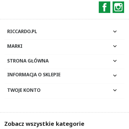
Faceboo
In
RICCARDO.PL

MARKI

STRONA GŁÓWNA

INFORMACJA O SKLEPIE

TWOJE KONTO

Zobacz wszystkie kategorie