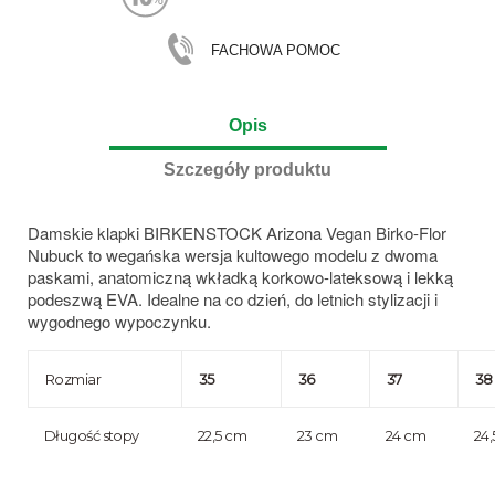
FACHOWA POMOC
Opis
Szczegóły produktu
Damskie klapki BIRKENSTOCK Arizona Vegan Birko-Flor
Nubuck to wegańska wersja kultowego modelu z dwoma
paskami, anatomiczną wkładką korkowo-lateksową i lekką
podeszwą EVA. Idealne na co dzień, do letnich stylizacji i
wygodnego wypoczynku.
Rozmiar
35
36
37
38
Długość stopy
22,5 cm
23 cm
24 cm
24