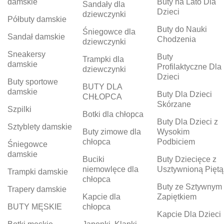
damskie
Buty na Lato Dla
Sandały dla
Dzieci
dziewczynki
Półbuty damskie
Buty do Nauki
Śniegowce dla
Sandał damskie
Chodzenia
dziewczynki
Sneakersy
Buty
Trampki dla
damskie
Profilaktyczne Dla
dziewczynki
Dzieci
Buty sportowe
BUTY DLA
damskie
Buty Dla Dzieci
CHŁOPCA
Skórzane
Szpilki
Botki dla chłopca
Buty Dla Dzieci z
Sztyblety damskie
Buty zimowe dla
Wysokim
chłopca
Podbiciem
Śniegowce
damskie
Buciki
Buty Dziecięce z
niemowlęce dla
Usztywnioną Piętą
Trampki damskie
chłopca
Buty ze Sztywnym
Trapery damskie
Kapcie dla
Zapiętkiem
BUTY MĘSKIE
chłopca
Kapcie Dla Dzieci