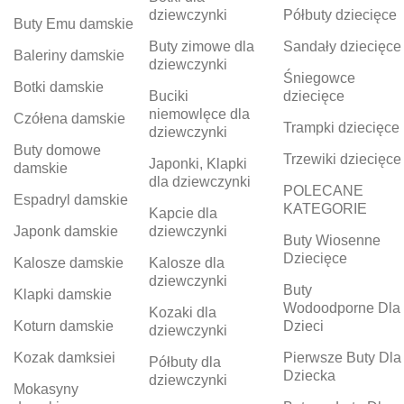
dziewczynki
Półbuty dziecięce
Buty Emu damskie
Buty zimowe dla
Sandały dziecięce
Baleriny damskie
dziewczynki
Śniegowce
Botki damskie
Buciki
dziecięce
niemowlęce dla
Czółena damskie
Trampki dziecięce
dziewczynki
Buty domowe
Trzewiki dziecięce
Japonki, Klapki
damskie
dla dziewczynki
POLECANE
Espadryl damskie
KATEGORIE
Kapcie dla
Japonk damskie
dziewczynki
Buty Wiosenne
Dziecięce
Kalosze damskie
Kalosze dla
dziewczynki
Buty
Klapki damskie
Wodoodporne Dla
Kozaki dla
Koturn damskie
Dzieci
dziewczynki
Kozak damksiei
Pierwsze Buty Dla
Półbuty dla
Dziecka
dziewczynki
Mokasyny