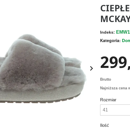
CIEPŁ
MCKAY
EMW1
Indeks:
Do
Kategoria:
299,

Brutto
Najniższa cena w
Rozmiar
Ilość