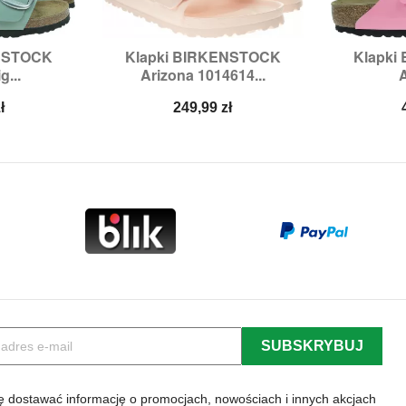
ENSTOCK
Klapki BIRKENSTOCK
Klapki


odgląd
Szybki podgląd
Sz
g...
Arizona 1014614...
A
6,
43
Rozmiary:
38,
41
Roz
Cena
ł
249,99 zł
 dostawać informację o promocjach, nowościach i innych akcjach