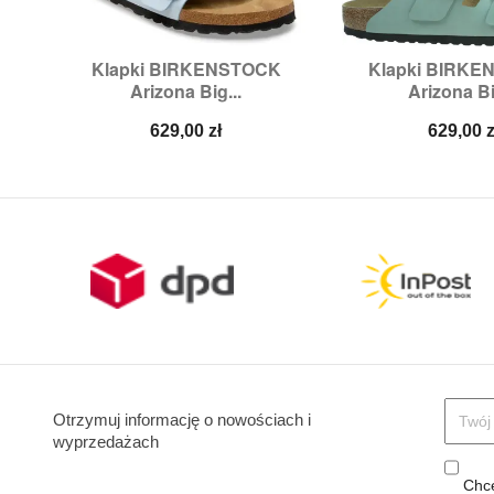
Klapki BIRKENSTOCK
Klapki BIRK


Szybki podgląd
Szybki p
Arizona Big...
Arizona Bi
Rozmiary:
37,
38,
40,
41
Rozmiary:
3
Cena
Cena
629,00 zł
629,00 z
Otrzymuj informację o nowościach i
wyprzedażach
Chcę