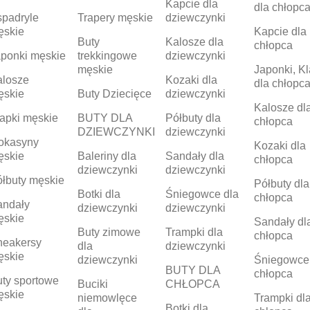
Kapcie dla
dla chłopc
padryle
Trapery męskie
dziewczynki
ęskie
Kapcie dla
Buty
Kalosze dla
chłopca
ponki męskie
trekkingowe
dziewczynki
męskie
Japonki, Kl
alosze
Kozaki dla
dla chłopc
ęskie
Buty Dziecięce
dziewczynki
Kalosze dl
apki męskie
BUTY DLA
Półbuty dla
chłopca
DZIEWCZYNKI
dziewczynki
okasyny
Kozaki dla
ęskie
Baleriny dla
Sandały dla
chłopca
dziewczynki
dziewczynki
łbuty męskie
Półbuty dla
Botki dla
Śniegowce dla
chłopca
andały
dziewczynki
dziewczynki
ęskie
Sandały dl
Buty zimowe
Trampki dla
chłopca
neakersy
dla
dziewczynki
ęskie
dziewczynki
Śniegowce
BUTY DLA
chłopca
ty sportowe
Buciki
CHŁOPCA
ęskie
niemowlęce
Trampki dl
Botki dla