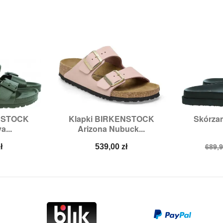
ENSTOCK
Klapki BIRKENSTOCK
Skórza


odgląd
Szybki podgląd
Sz
a...
Arizona Nubuck...
,
39,
40,
41
Rozmiary:
42
Ro
Cena
Cen
ł
539,00 zł
689,9
pod