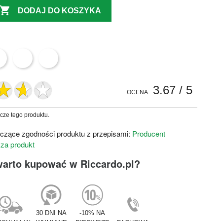

DODAJ DO KOSZYKA
3.67
/ 5
OCENA:
zcze tego produktu.
czące zgodności produktu z przepisami:
Producent
 za produkt
warto kupować w Riccardo.pl?
30 DNI NA
-10% NA