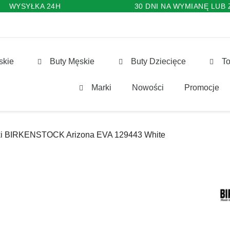
WYSYŁKA 24H
30 DNI NA WYMIANĘ LUB
skie
Buty Męskie
Buty Dziecięce
To
Marki
Nowości
Promocje
ki BIRKENSTOCK Arizona EVA 129443 White