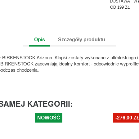
DOSTAWA
WY
OD 199 ZŁ
Opis
Szczegóły produktu
ty BIRKENSTOCK Arizona. Klapki zostały wykonane z ultralekkiego i
apki BIRKENSTOCK zapewniają
idealny komfort - odpowiednie wyprofi
podczas chodzenia.
SAMEJ KATEGORII:
NOWOŚĆ
-276,00 Z