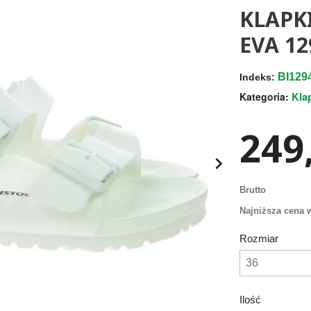
KLAPK
EVA 1
BI129
Indeks:
Kla
Kategoria:
249,

Brutto
Najniższa cena w
Rozmiar
Ilość