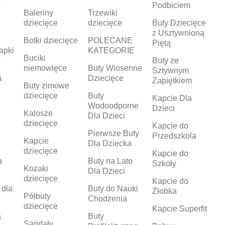
a
Podbiciem
Baleriny
Trzewiki
dziecięce
dziecięce
Buty Dziecięce
z Usztywnioną
Botki dziecięce
POLECANE
Piętą
apki
KATEGORIE
Buciki
a
Buty ze
niemowlęce
Buty Wiosenne
Sztywnym
a
Dziecięce
Zapiętkiem
Buty zimowe
dziecięce
Buty
Kapcie Dla
Wodoodporne
Dzieci
Kalosze
Dla Dzieci
dziecięce
Kapcie do
Pierwsze Buty
Przedszkola
Kapcie
Dla Dziecka
dziecięce
Kapcie do
a
Buty na Lato
Szkoły
Kozaki
Dla Dzieci
dziecięce
Kapcie do
 dla
Buty do Nauki
Żłobka
Półbuty
Chodzenia
dziecięce
Kapcie Superfit
a
Buty
Sandały