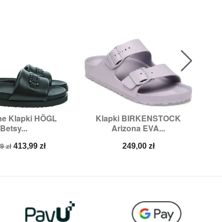
ne Klapki HÖGL
Klapki BIRKENSTOCK

ybki podgląd
Szybki podgląd
Betsy...
Arizona EVA...
zmiary:
40
Rozmiary:
37,
38,
39,
40,
41
a
Cena
Cena
413,99 zł
249,00 zł
9 zł
stawowa