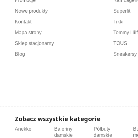
Promocje
Karl Lagerf
Nowe produkty
Superfit
Kontakt
Tikki
Mapa strony
Tommy Hilf
Sklep stacjonarny
TOUS
Blog
Sneakersy 
Zobacz wszystkie kategorie
Anekke
Baleriny
Półbuty
B
damskie
damskie
m