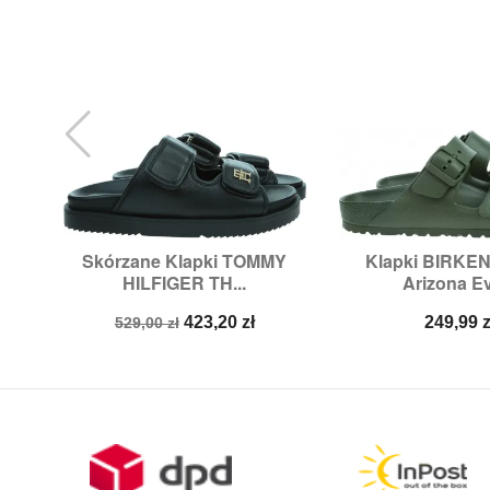
Skórzane Klapki TOMMY
Klapki BIRK


Szybki podgląd
Szybki p
HILFIGER TH...
Arizona Ev
Rozmiary:
37,
38,
39,
40
Rozmiary:
37,
38
Cena
Cena
Cena
423,20 zł
249,99 z
529,00 zł
podstawowa