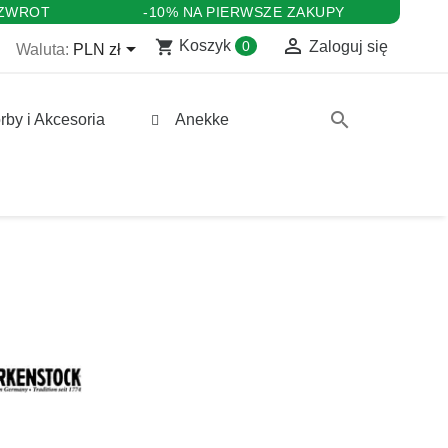
 ZWROT
-10% NA PIERWSZE ZAKUPY

shopping_cart

Koszyk
0
Zaloguj się
Waluta:
PLN zł
search
rby i Akcesoria
Anekke