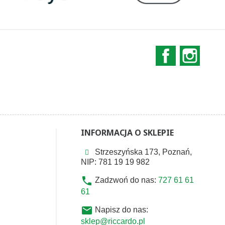
Facebook
Instag
INFORMACJA O SKLEPIE
Strzeszyńska 173, Poznań,
NIP: 781 19 19 982
phone
Zadzwoń do nas:
727 61 61
61
email
Napisz do nas:
sklep@riccardo.pl