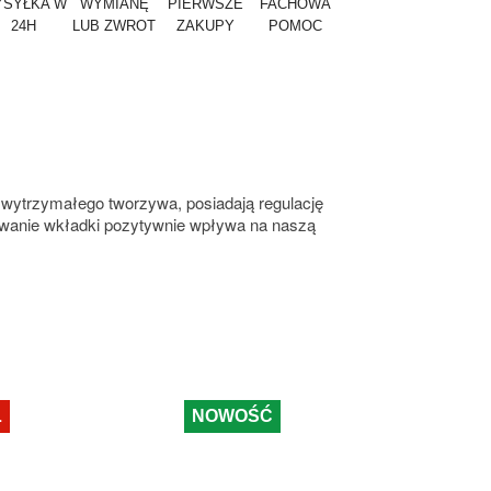
SYŁKA W
WYMIANĘ
PIERWSZE
FACHOWA
24H
LUB ZWROT
ZAKUPY
POMOC
 wytrzymałego tworzywa, posiadają regulację
lowanie wkładki pozytywnie wpływa na naszą
Ł
NOWOŚĆ
N