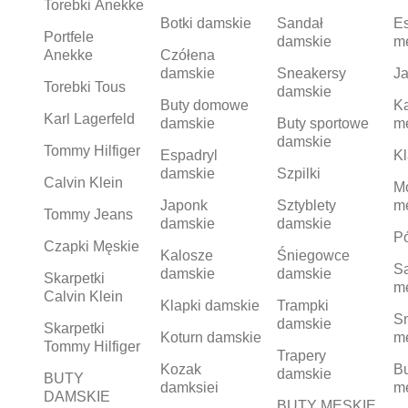
Torebki Anekke
Botki damskie
Sandał
Es
Portfele
damskie
m
Anekke
Czółena
damskie
Sneakersy
Ja
Torebki Tous
damskie
Buty domowe
K
Karl Lagerfeld
damskie
Buty sportowe
m
damskie
Tommy Hilfiger
Espadryl
Kl
damskie
Szpilki
Calvin Klein
M
Japonk
Sztyblety
m
Tommy Jeans
damskie
damskie
Pó
Czapki Męskie
Kalosze
Śniegowce
S
damskie
damskie
Skarpetki
m
Calvin Klein
Klapki damskie
Trampki
S
damskie
Skarpetki
Koturn damskie
m
Tommy Hilfiger
Trapery
Kozak
Bu
damskie
BUTY
damksiei
m
DAMSKIE
BUTY MĘSKIE