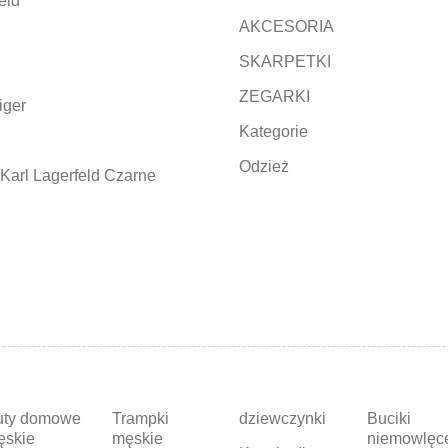
eld
AKCESORIA
SKARPETKI
ZEGARKI
iger
Kategorie
Odzież
Karl Lagerfeld Czarne
uty domowe
Trampki
dziewczynki
Buciki
ęskie
męskie
niemowlęc