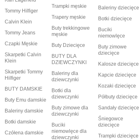
Trampki męskie
Baleriny dziecięce
Tommy Hilfiger
Trapery męskie
Botki dziecięce
Calvin Klein
Buty trekkingowe
Buciki
Tommy Jeans
męskie
niemowlęce
Czapki Męskie
Buty Dziecięce
Buty zimowe
dziecięce
Skarpetki Calvin
BUTY DLA
Klein
DZIEWCZYNKI
Kalosze dziecięce
Skarpetki Tommy
Baleriny dla
Kapcie dziecięce
Hilfiger
dziewczynki
Kozaki dziecięce
BUTY DAMSKIE
Botki dla
dziewczynki
Półbuty dziecięce
Buty Emu damskie
Buty zimowe dla
Sandały dziecięce
Baleriny damskie
dziewczynki
Śniegowce
Botki damskie
Buciki
dziecięce
niemowlęce dla
Czółena damskie
Trampki dziecięce
dziewczynki