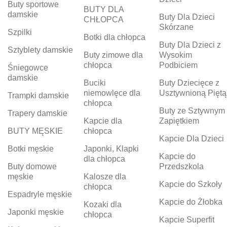
Buty sportowe
BUTY DLA
damskie
Buty Dla Dzieci
CHŁOPCA
Skórzane
Szpilki
Botki dla chłopca
Buty Dla Dzieci z
Sztyblety damskie
Buty zimowe dla
Wysokim
chłopca
Podbiciem
Śniegowce
damskie
Buciki
Buty Dziecięce z
niemowlęce dla
Usztywnioną Piętą
Trampki damskie
chłopca
Buty ze Sztywnym
Trapery damskie
Kapcie dla
Zapiętkiem
BUTY MĘSKIE
chłopca
Kapcie Dla Dzieci
Botki męskie
Japonki, Klapki
Kapcie do
dla chłopca
Buty domowe
Przedszkola
męskie
Kalosze dla
Kapcie do Szkoły
chłopca
Espadryle męskie
Kapcie do Żłobka
Kozaki dla
Japonki męskie
chłopca
Kapcie Superfit