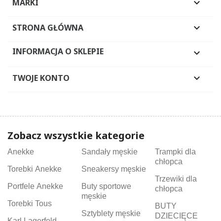
MARKI

STRONA GŁÓWNA

INFORMACJA O SKLEPIE

TWOJE KONTO

Zobacz wszystkie kategorie
Anekke
Sandały męskie
Trampki dla
chłopca
Torebki Anekke
Sneakersy męskie
Trzewiki dla
Portfele Anekke
Buty sportowe
chłopca
męskie
Torebki Tous
BUTY
Sztyblety męskie
DZIECIĘCE
Karl Lagerfeld