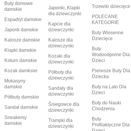
Buty domowe
Trzewiki dziecięce
Japonki, Klapki
damskie
dla dziewczynki
POLECANE
Espadryl damskie
KATEGORIE
Kapcie dla
Japonk damskie
dziewczynki
Buty Wiosenne
Dziecięce
Kalosze damskie
Kalosze dla
dziewczynki
Buty
Klapki damskie
Wodoodporne Dla
Kozaki dla
Koturn damskie
Dzieci
dziewczynki
Kozak damksiei
Pierwsze Buty Dla
Półbuty dla
Dziecka
dziewczynki
Mokasyny
damskie
Buty na Lato Dla
Sandały dla
Dzieci
dziewczynki
Półbuty damskie
Buty do Nauki
Śniegowce dla
Sandał damskie
Chodzenia
dziewczynki
Sneakersy
Buty
Trampki dla
damskie
Profilaktyczne Dla
dziewczynki
Dzieci