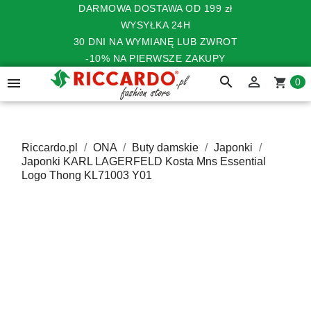
DARMOWA DOSTAWA OD 199 zł
WYSYŁKA 24H
30 DNI NA WYMIANĘ LUB ZWROT
-10% NA PIERWSZE ZAKUPY
search


shopping_cart
0
Riccardo.pl
ONA
Buty damskie
Japonki
Japonki KARL LAGERFELD Kosta Mns Essential
Logo Thong KL71003 Y01