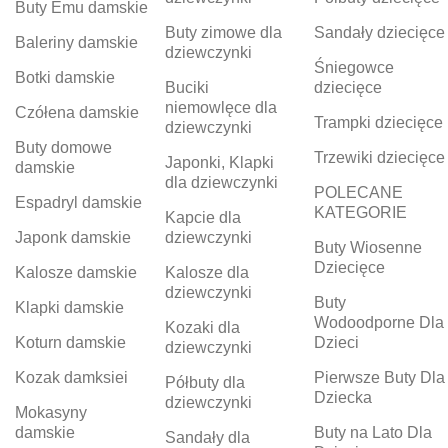
Buty Emu damskie
Buty zimowe dla
Sandały dziecięce
Baleriny damskie
dziewczynki
Śniegowce
Botki damskie
Buciki
dziecięce
niemowlęce dla
Czółena damskie
Trampki dziecięce
dziewczynki
Buty domowe
Trzewiki dziecięce
Japonki, Klapki
damskie
dla dziewczynki
POLECANE
Espadryl damskie
KATEGORIE
Kapcie dla
Japonk damskie
dziewczynki
Buty Wiosenne
Dziecięce
Kalosze damskie
Kalosze dla
dziewczynki
Buty
Klapki damskie
Wodoodporne Dla
Kozaki dla
Koturn damskie
Dzieci
dziewczynki
Kozak damksiei
Pierwsze Buty Dla
Półbuty dla
Dziecka
dziewczynki
Mokasyny
damskie
Buty na Lato Dla
Sandały dla