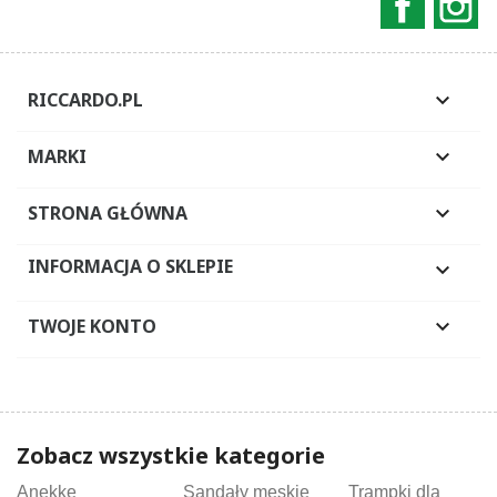
RICCARDO.PL

MARKI

STRONA GŁÓWNA

INFORMACJA O SKLEPIE

TWOJE KONTO

Zobacz wszystkie kategorie
Anekke
Sandały męskie
Trampki dla