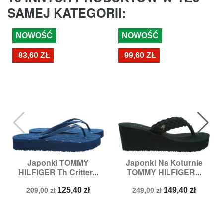
SAMEJ KATEGORII:
NOWOŚĆ
NOWOŚĆ
-83,60 ZŁ
-99,60 ZŁ
Japonki TOMMY
Japonki Na Koturnie
HILFIGER Th Critter...
TOMMY HILFIGER...
Cena
Cena
Cena
Cena
125,40 zł
149,40 zł
209,00 zł
249,00 zł
podstawowa
podstawowa