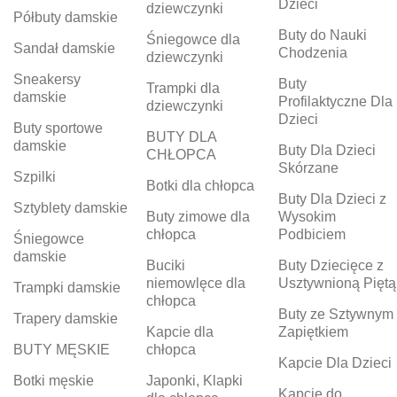
Dzieci
dziewczynki
Półbuty damskie
Buty do Nauki
Śniegowce dla
Sandał damskie
Chodzenia
dziewczynki
Sneakersy
Buty
Trampki dla
damskie
Profilaktyczne Dla
dziewczynki
Dzieci
Buty sportowe
BUTY DLA
damskie
Buty Dla Dzieci
CHŁOPCA
Skórzane
Szpilki
Botki dla chłopca
Buty Dla Dzieci z
Sztyblety damskie
Buty zimowe dla
Wysokim
chłopca
Podbiciem
Śniegowce
damskie
Buciki
Buty Dziecięce z
niemowlęce dla
Usztywnioną Piętą
Trampki damskie
chłopca
Buty ze Sztywnym
Trapery damskie
Kapcie dla
Zapiętkiem
BUTY MĘSKIE
chłopca
Kapcie Dla Dzieci
Botki męskie
Japonki, Klapki
Kapcie do