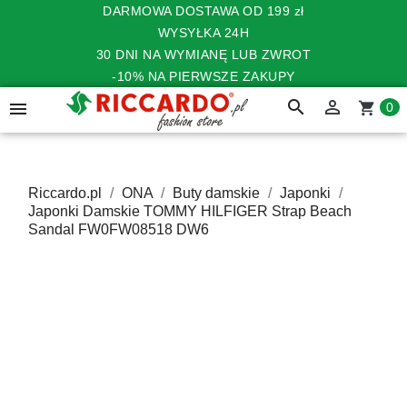
DARMOWA DOSTAWA OD 199 zł
WYSYŁKA 24H
30 DNI NA WYMIANĘ LUB ZWROT
-10% NA PIERWSZE ZAKUPY
search


shopping_cart
0
Riccardo.pl
ONA
Buty damskie
Japonki
Japonki Damskie TOMMY HILFIGER Strap Beach
Sandal FW0FW08518 DW6