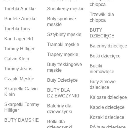
chłopca
Torebki Anekke
Sneakersy męskie
Trzewiki dla
Portfele Anekke
Buty sportowe
chłopca
męskie
Torebki Tous
BUTY
Sztyblety męskie
DZIECIĘCE
Karl Lagerfeld
Trampki męskie
Baleriny dziecięce
Tommy Hilfiger
Trapery męskie
Botki dziecięce
Calvin Klein
Buty trekkingowe
Buciki
Tommy Jeans
męskie
niemowlęce
Czapki Męskie
Buty Dziecięce
Buty zimowe
dziecięce
Skarpetki Calvin
BUTY DLA
Klein
DZIEWCZYNKI
Kalosze dziecięce
Skarpetki Tommy
Baleriny dla
Kapcie dziecięce
Hilfiger
dziewczynki
Kozaki dziecięce
BUTY DAMSKIE
Botki dla
dziewczynki
Półbuty dziecięce