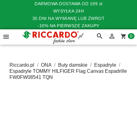
DARMOWA DOSTAWA OD 199 zł
WYSYŁKA 24H
30 DNI NA WYMIANĘ LUB ZWROT
-10% NA PIERWSZE ZAKUPY
search


shopping_cart
0
Riccardo.pl
ONA
Buty damskie
Espadryle
Espadryle TOMMY HILFIGER Flag Canvas Espadrille
FW0FW08541 TQN