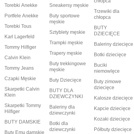
chłopca
Torebki Anekke
Sneakersy męskie
Trzewiki dla
Portfele Anekke
Buty sportowe
chłopca
męskie
Torebki Tous
BUTY
Sztyblety męskie
DZIECIĘCE
Karl Lagerfeld
Trampki męskie
Baleriny dziecięce
Tommy Hilfiger
Trapery męskie
Botki dziecięce
Calvin Klein
Buty trekkingowe
Buciki
Tommy Jeans
męskie
niemowlęce
Czapki Męskie
Buty Dziecięce
Buty zimowe
dziecięce
Skarpetki Calvin
BUTY DLA
Klein
DZIEWCZYNKI
Kalosze dziecięce
Skarpetki Tommy
Baleriny dla
Kapcie dziecięce
Hilfiger
dziewczynki
Kozaki dziecięce
BUTY DAMSKIE
Botki dla
dziewczynki
Półbuty dziecięce
Buty Emu damskie