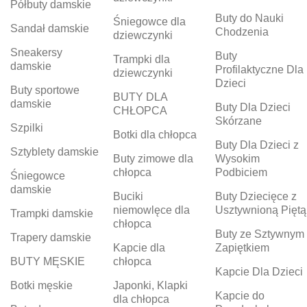
Półbuty damskie
Buty do Nauki
Śniegowce dla
Sandał damskie
Chodzenia
dziewczynki
Sneakersy
Buty
Trampki dla
damskie
Profilaktyczne Dla
dziewczynki
Dzieci
Buty sportowe
BUTY DLA
damskie
Buty Dla Dzieci
CHŁOPCA
Skórzane
Szpilki
Botki dla chłopca
Buty Dla Dzieci z
Sztyblety damskie
Buty zimowe dla
Wysokim
chłopca
Podbiciem
Śniegowce
damskie
Buciki
Buty Dziecięce z
niemowlęce dla
Usztywnioną Piętą
Trampki damskie
chłopca
Buty ze Sztywnym
Trapery damskie
Kapcie dla
Zapiętkiem
BUTY MĘSKIE
chłopca
Kapcie Dla Dzieci
Botki męskie
Japonki, Klapki
Kapcie do
dla chłopca