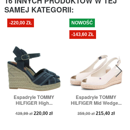
16 INNYCH PRODUKTÓW W TEJ
SAMEJ KATEGORII:
-220,00 ZŁ
NOWOŚĆ
-143,60 ZŁ
Espadryle TOMMY
Espadryle TOMMY
HILFIGER High...
HILFIGER Mid Wedge...
Cena
Cena
Cena
Cena
220,00 zł
215,40 zł
439,99 zł
359,00 zł
podstawowa
podstawowa