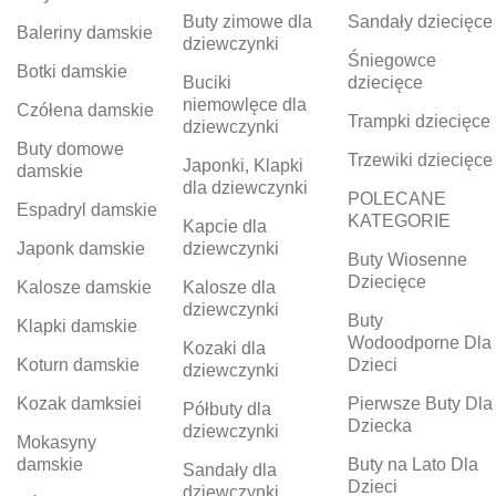
Buty zimowe dla
Sandały dziecięce
Baleriny damskie
dziewczynki
Śniegowce
Botki damskie
Buciki
dziecięce
niemowlęce dla
Czółena damskie
Trampki dziecięce
dziewczynki
Buty domowe
Trzewiki dziecięce
Japonki, Klapki
damskie
dla dziewczynki
POLECANE
Espadryl damskie
KATEGORIE
Kapcie dla
Japonk damskie
dziewczynki
Buty Wiosenne
Dziecięce
Kalosze damskie
Kalosze dla
dziewczynki
Buty
Klapki damskie
Wodoodporne Dla
Kozaki dla
Koturn damskie
Dzieci
dziewczynki
Kozak damksiei
Pierwsze Buty Dla
Półbuty dla
Dziecka
dziewczynki
Mokasyny
damskie
Buty na Lato Dla
Sandały dla
Dzieci
dziewczynki