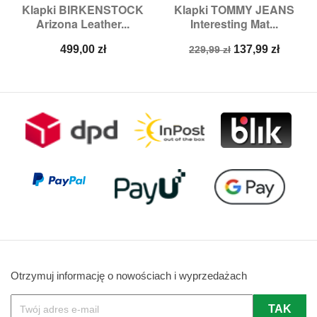
Klapki BIRKENSTOCK
Klapki TOMMY JEANS
Arizona Leather...
Interesting Mat...
Cena
Cena
Cena
499,00 zł
137,99 zł
229,99 zł
podstawowa
Otrzymuj informację o nowościach i wyprzedażach