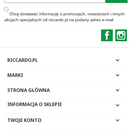
Chcę dostawać informację o promocjach, nowościach i innych
akcjach specjalnych od riccardo.pl na podany adres e-mail
Faceboo
In
RICCARDO.PL

MARKI

STRONA GŁÓWNA

INFORMACJA O SKLEPIE

TWOJE KONTO
