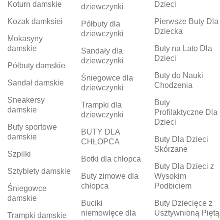
Koturn damskie
Dzieci
dziewczynki
Kozak damksiei
Pierwsze Buty Dla
Półbuty dla
Dziecka
dziewczynki
Mokasyny
damskie
Buty na Lato Dla
Sandały dla
Dzieci
dziewczynki
Półbuty damskie
Buty do Nauki
Śniegowce dla
Sandał damskie
Chodzenia
dziewczynki
Sneakersy
Buty
Trampki dla
damskie
Profilaktyczne Dla
dziewczynki
Dzieci
Buty sportowe
BUTY DLA
damskie
Buty Dla Dzieci
CHŁOPCA
Skórzane
Szpilki
Botki dla chłopca
Buty Dla Dzieci z
Sztyblety damskie
Buty zimowe dla
Wysokim
chłopca
Podbiciem
Śniegowce
damskie
Buciki
Buty Dziecięce z
niemowlęce dla
Usztywnioną Piętą
Trampki damskie