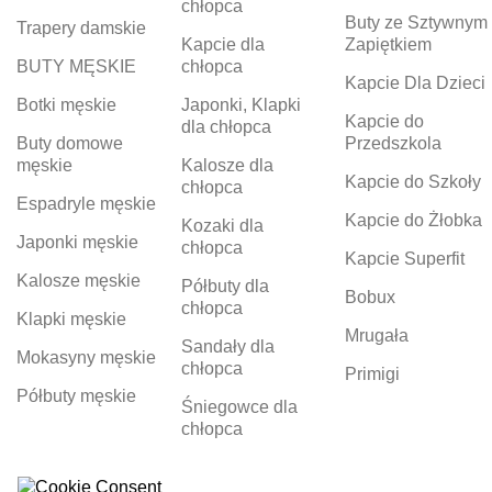
chłopca
Buty ze Sztywnym
Trapery damskie
Kapcie dla
Zapiętkiem
BUTY MĘSKIE
chłopca
Kapcie Dla Dzieci
Botki męskie
Japonki, Klapki
Kapcie do
dla chłopca
Buty domowe
Przedszkola
męskie
Kalosze dla
Kapcie do Szkoły
chłopca
Espadryle męskie
Kapcie do Żłobka
Kozaki dla
Japonki męskie
chłopca
Kapcie Superfit
Kalosze męskie
Półbuty dla
Bobux
chłopca
Klapki męskie
Mrugała
Sandały dla
Mokasyny męskie
chłopca
Primigi
Półbuty męskie
Śniegowce dla
chłopca