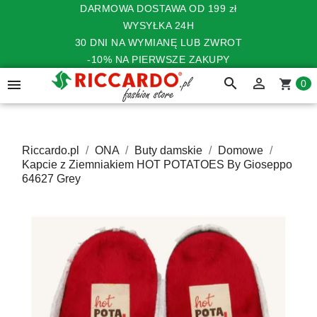
DARMOWA DOSTAWA OD 199 zł
WYSYŁKA 24H
30 DNI NA WYMIANĘ LUB ZWROT
-10% NA PIERWSZE ZAKUPY
search


shopping_cart
0
Riccardo.pl
ONA
Buty damskie
Domowe
Kapcie z Ziemniakiem HOT POTATOES By Gioseppo
64627 Grey