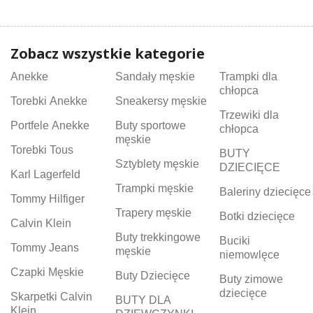
Zobacz wszystkie kategorie
Anekke
Sandały męskie
Trampki dla
chłopca
Torebki Anekke
Sneakersy męskie
Trzewiki dla
Portfele Anekke
Buty sportowe
chłopca
męskie
Torebki Tous
BUTY
Sztyblety męskie
DZIECIĘCE
Karl Lagerfeld
Trampki męskie
Baleriny dziecięce
Tommy Hilfiger
Trapery męskie
Botki dziecięce
Calvin Klein
Buty trekkingowe
Buciki
Tommy Jeans
męskie
niemowlęce
Czapki Męskie
Buty Dziecięce
Buty zimowe
dziecięce
Skarpetki Calvin
BUTY DLA
Klein