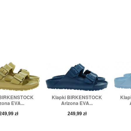
i BIRKENSTOCK
Klapki BIRKENSTOCK
Kla

zybki podgląd
Szybki podgląd
zona EVA...
Arizona EVA...
miary:
38,
39
Rozmiary:
42,
43,
44,
45
R
Cena
Cena
249,99 zł
249,99 zł