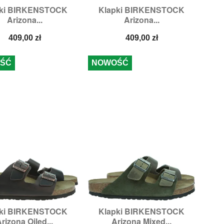
pki BIRKENSTOCK
Klapki BIRKENSTOCK


Szybki podgląd
Szybki podgląd
Arizona...
Arizona...
ozmiary:
43,
44
Rozmiary:
42,
43,
46
Cena
Cena
409,00 zł
409,00 zł
ŚĆ
NOWOŚĆ
pki BIRKENSTOCK
Klapki BIRKENSTOCK


Szybki podgląd
Szybki podgląd
rizona Oiled...
Arizona Mixed...
Rozmiary:
43
Rozmiary:
44