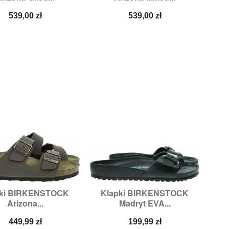
Cena
Cena
539,00 zł
539,00 zł
pki BIRKENSTOCK
Klapki BIRKENSTOCK


Szybki podgląd
Szybki podgląd
Arizona...
Madryt EVA...
iary:
36,
38,
42,
46
Rozmiary:
40
Cena
Cena
449,99 zł
199,99 zł