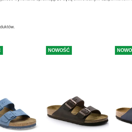
oduktów.
Ć
NOWOŚĆ
NOWO