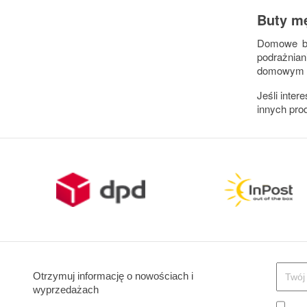
Buty m
Domowe b
podrażnia
domowym z
Jeśli inte
innych pro
Otrzymuj informację o nowościach i
wyprzedażach