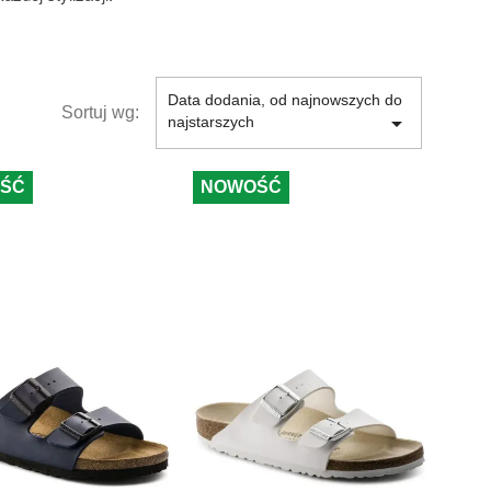
Data dodania, od najnowszych do
Sortuj wg:

najstarszych
ŚĆ
NOWOŚĆ