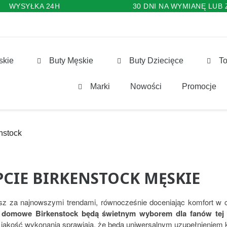
WYSYŁKA 24H
30 DNI NA WYMIANĘ LUB
skie
Buty Męskie
Buty Dziecięce
To
Marki
Nowości
Promocje
nstock
PCIE BIRKENSTOCK MĘSKIE
z za najnowszymi trendami, równocześnie doceniając komfort w
 domowe Birkenstock będą świetnym wyborem dla fanów tej 
jakość wykonania sprawiają, że będą uniwersalnym uzupełnieniem ka