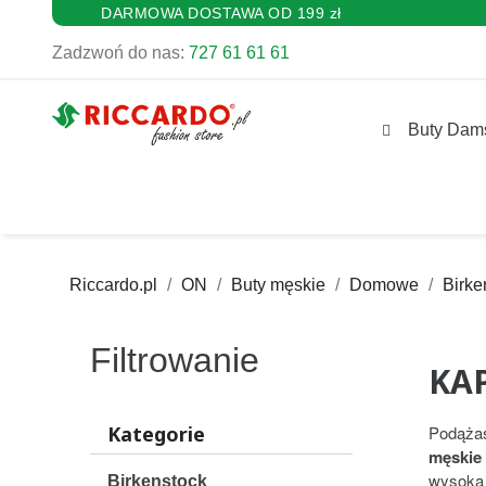
DARMOWA DOSTAWA OD 199 zł
Zadzwoń do nas:
727 61 61 61
Buty Dam
Riccardo.pl
ON
Buty męskie
Domowe
Birke
Filtrowanie
KA
Kategorie
Podążas
męskie
wysoka 
Birkenstock