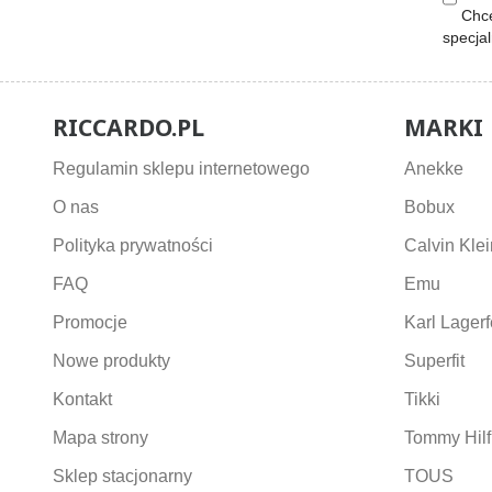
Chcę
specja
RICCARDO.PL
MARKI
Regulamin sklepu internetowego
Anekke
O nas
Bobux
Polityka prywatności
Calvin Klei
FAQ
Emu
Promocje
Karl Lagerf
Nowe produkty
Superfit
Kontakt
Tikki
Mapa strony
Tommy Hilf
Sklep stacjonarny
TOUS