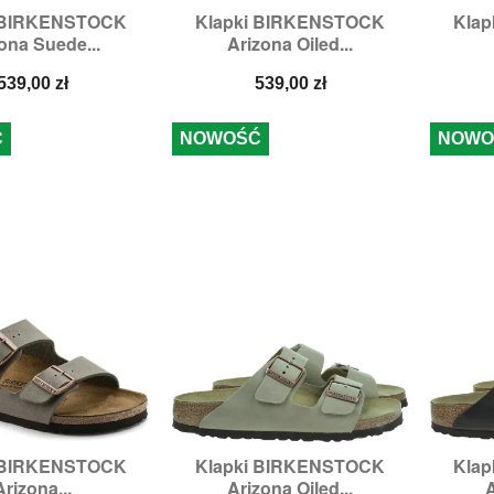
i BIRKENSTOCK
Klapki BIRKENSTOCK
Kla

zybki podgląd
Szybki podgląd
ona Suede...
Arizona Oiled...
zmiary:
38
Rozmiary:
40
R
Cena
Cena
539,00 zł
539,00 zł
Ć
NOWOŚĆ
NOWO
i BIRKENSTOCK
Klapki BIRKENSTOCK
Kla

zybki podgląd
Szybki podgląd
Arizona...
Arizona Oiled...
A
zmiary:
41
Rozmiary:
39,
43,
44