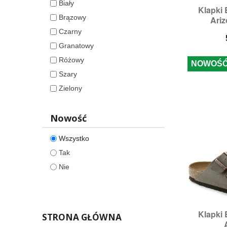
Biały
Klapk

S
Brązowy
Ariz
Ro
Czarny
Granatowy
Różowy
NOWOŚ
Szary
Zielony
Nowość
Wszystko
Tak
Nie
Klapk

S
STRONA GŁÓWNA
Ro