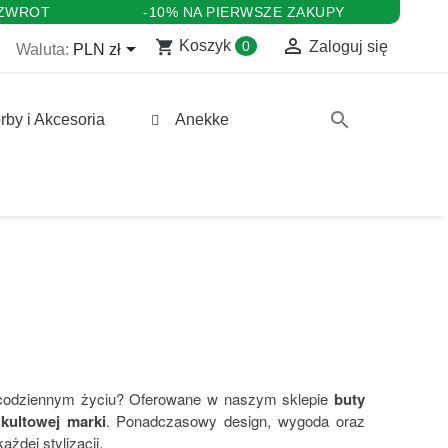
 ZWROT
-10% NA PIERWSZE ZAKUPY

shopping_cart

Koszyk
0
Zaloguj się
Waluta:
PLN zł
search
rby i Akcesoria
Anekke
 codziennym życiu? Oferowane w naszym sklepie
buty
kultowej marki
. Ponadczasowy design, wygoda oraz
żdej stylizacji.