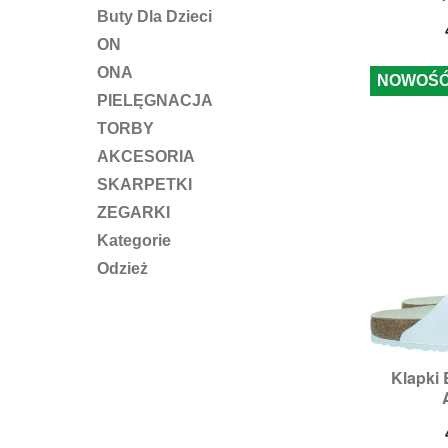
Buty Dla Dzieci
ON
ONA
NOWOŚ
PIELĘGNACJA
TORBY
AKCESORIA
SKARPETKI
ZEGARKI
Kategorie
Odzież
Klapk

S
Roz