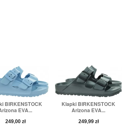
pki BIRKENSTOCK
Klapki BIRKENSTOCK


Szybki podgląd
Szybki podgląd
Arizona EVA...
Arizona EVA...
ozmiary:
37,
39
Rozmiary:
39,
40
Cena
Cena
249,00 zł
249,99 zł