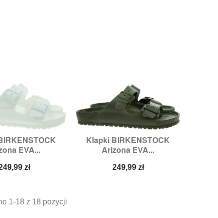
i BIRKENSTOCK
Klapki BIRKENSTOCK

zybki podgląd
Szybki podgląd
zona EVA...
Arizona EVA...
miary:
41,
45
Rozmiary:
41,
42,
43,
45
Cena
Cena
249,99 zł
249,99 zł
o 1-18 z 18 pozycji