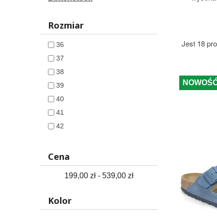
Rozmiar
Jest 18 pr
36
37
38
NOWOŚ
39
40
41
42
43
44
Cena
45
199,00 zł - 539,00 zł
46
Kolor