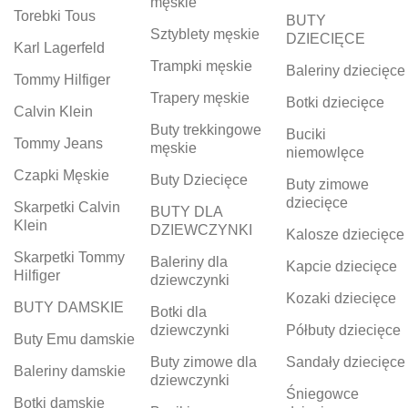
męskie
Torebki Tous
BUTY
Sztyblety męskie
DZIECIĘCE
Karl Lagerfeld
Trampki męskie
Baleriny dziecięce
Tommy Hilfiger
Trapery męskie
Botki dziecięce
Calvin Klein
Buty trekkingowe
Buciki
Tommy Jeans
męskie
niemowlęce
Czapki Męskie
Buty Dziecięce
Buty zimowe
dziecięce
Skarpetki Calvin
BUTY DLA
Klein
DZIEWCZYNKI
Kalosze dziecięce
Skarpetki Tommy
Baleriny dla
Kapcie dziecięce
Hilfiger
dziewczynki
Kozaki dziecięce
BUTY DAMSKIE
Botki dla
dziewczynki
Półbuty dziecięce
Buty Emu damskie
Buty zimowe dla
Sandały dziecięce
Baleriny damskie
dziewczynki
Śniegowce
Botki damskie