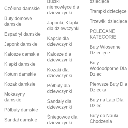
Buciki
dziecięce
niemowlęce dla
Czółena damskie
Trampki dziecięce
dziewczynki
Buty domowe
Trzewiki dziecięce
Japonki, Klapki
damskie
dla dziewczynki
POLECANE
Espadryl damskie
KATEGORIE
Kapcie dla
Japonk damskie
dziewczynki
Buty Wiosenne
Dziecięce
Kalosze damskie
Kalosze dla
dziewczynki
Buty
Klapki damskie
Wodoodporne Dla
Kozaki dla
Koturn damskie
Dzieci
dziewczynki
Kozak damksiei
Pierwsze Buty Dla
Półbuty dla
Dziecka
dziewczynki
Mokasyny
damskie
Buty na Lato Dla
Sandały dla
Dzieci
dziewczynki
Półbuty damskie
Buty do Nauki
Śniegowce dla
Sandał damskie
Chodzenia
dziewczynki