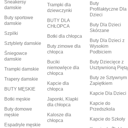
Sneakersy
Buty
Trampki dla
damskie
Profilaktyczne Dla
dziewczynki
Dzieci
Buty sportowe
BUTY DLA
damskie
Buty Dla Dzieci
CHŁOPCA
Skórzane
Szpilki
Botki dla chłopca
Buty Dla Dzieci z
Sztyblety damskie
Buty zimowe dla
Wysokim
chłopca
Podbiciem
Śniegowce
damskie
Buciki
Buty Dziecięce z
niemowlęce dla
Usztywnioną Piętą
Trampki damskie
chłopca
Buty ze Sztywnym
Trapery damskie
Kapcie dla
Zapiętkiem
BUTY MĘSKIE
chłopca
Kapcie Dla Dzieci
Botki męskie
Japonki, Klapki
Kapcie do
dla chłopca
Buty domowe
Przedszkola
męskie
Kalosze dla
Kapcie do Szkoły
chłopca
Espadryle męskie