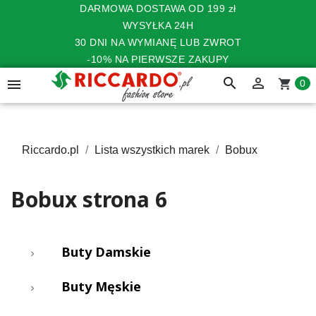
DARMOWA DOSTAWA OD 199 zł
WYSYŁKA 24H
30 DNI NA WYMIANĘ LUB ZWROT
-10% NA PIERWSZE ZAKUPY
search


shopping_cart
0
Riccardo.pl
Lista wszystkich marek
Bobux
Bobux strona 6
Buty Damskie
Buty Męskie