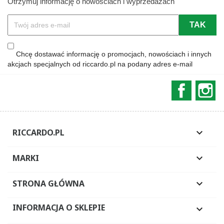
Otrzymuj informację o nowościach i wyprzedażach
Chcę dostawać informację o promocjach, nowościach i innych
akcjach specjalnych od riccardo.pl na podany adres e-mail
Faceboo
In
RICCARDO.PL

MARKI

STRONA GŁÓWNA

INFORMACJA O SKLEPIE
