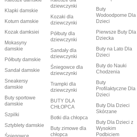
dziewczynki
Buty
Klapki damskie
Wodoodporne Dla
Kozaki dla
Koturn damskie
Dzieci
dziewczynki
Kozak damksiei
Pierwsze Buty Dla
Półbuty dla
Dziecka
dziewczynki
Mokasyny
damskie
Buty na Lato Dla
Sandały dla
Dzieci
dziewczynki
Półbuty damskie
Buty do Nauki
Śniegowce dla
Sandał damskie
Chodzenia
dziewczynki
Sneakersy
Buty
Trampki dla
damskie
Profilaktyczne Dla
dziewczynki
Dzieci
Buty sportowe
BUTY DLA
damskie
Buty Dla Dzieci
CHŁOPCA
Skórzane
Szpilki
Botki dla chłopca
Buty Dla Dzieci z
Sztyblety damskie
Buty zimowe dla
Wysokim
chłopca
Podbiciem
Śniegowce