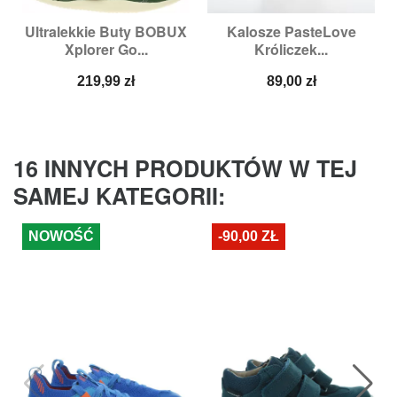
Ultralekkie Buty BOBUX
Kalosze PasteLove
Xplorer Go...
Króliczek...
Cena
Cena
219,99 zł
89,00 zł
16 INNYCH PRODUKTÓW W TEJ
SAMEJ KATEGORII:
NOWOŚĆ
-90,00 ZŁ