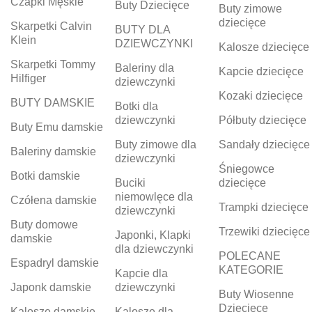
Czapki Męskie
Buty Dziecięce
Buty zimowe
dziecięce
Skarpetki Calvin
BUTY DLA
Klein
DZIEWCZYNKI
Kalosze dziecięce
Skarpetki Tommy
Baleriny dla
Kapcie dziecięce
Hilfiger
dziewczynki
Kozaki dziecięce
BUTY DAMSKIE
Botki dla
dziewczynki
Półbuty dziecięce
Buty Emu damskie
Buty zimowe dla
Sandały dziecięce
Baleriny damskie
dziewczynki
Śniegowce
Botki damskie
Buciki
dziecięce
niemowlęce dla
Czółena damskie
Trampki dziecięce
dziewczynki
Buty domowe
Trzewiki dziecięce
Japonki, Klapki
damskie
dla dziewczynki
POLECANE
Espadryl damskie
KATEGORIE
Kapcie dla
Japonk damskie
dziewczynki
Buty Wiosenne
Dziecięce
Kalosze damskie
Kalosze dla