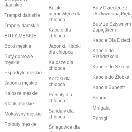
damskie
Buciki
Buty Dziecięce z
niemowlęce dla
Usztywnioną Piętą
Trampki damskie
chłopca
Buty ze Sztywnym
Trapery damskie
Kapcie dla
Zapiętkiem
BUTY MĘSKIE
chłopca
Kapcie Dla Dzieci
Botki męskie
Japonki, Klapki
Kapcie do
dla chłopca
Buty domowe
Przedszkola
męskie
Kalosze dla
Kapcie do Szkoły
chłopca
Espadryle męskie
Kapcie do Żłobka
Kozaki dla
Japonki męskie
chłopca
Kapcie Superfit
Kalosze męskie
Półbuty dla
Bobux
chłopca
Klapki męskie
Mrugała
Sandały dla
Mokasyny męskie
chłopca
Primigi
Półbuty męskie
Śniegowce dla