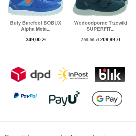
Buty Barefoot BOBUX
Wodoodporne Trzewiki
Alpha Meta...
SUPERFIT...
Cena
Cena
Cena
349,00 zł
209,99 zł
299,99 zł
podstawowa