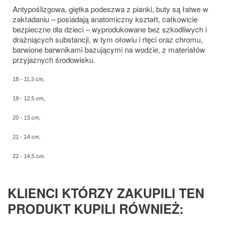
Antypoślizgowa, giętka podeszwa z pianki, buty są łatwe w
zakładaniu – posiadają anatomiczny kształt, całkowicie
bezpieczne dla dzieci – wyprodukowane bez szkodliwych i
drażniących substancji, w tym ołowiu i rtęci oraz chromu,
barwione barwnikami bazującymi na wodzie, z materiałów
przyjaznych środowisku.
18 - 11,3 cm,
19 - 12,5 cm,
20 - 13 cm,
21 - 14 cm,
22 - 14,5 cm.
KLIENCI KTÓRZY ZAKUPILI TEN
PRODUKT KUPILI RÓWNIEŻ: