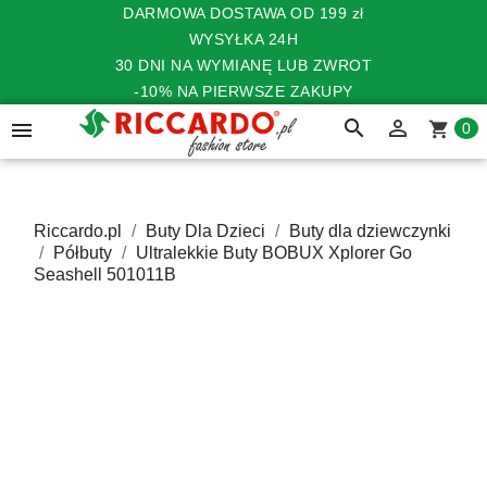
DARMOWA DOSTAWA OD 199 zł
WYSYŁKA 24H
30 DNI NA WYMIANĘ LUB ZWROT
-10% NA PIERWSZE ZAKUPY
search


shopping_cart
0
Riccardo.pl
Buty Dla Dzieci
Buty dla dziewczynki
Półbuty
Ultralekkie Buty BOBUX Xplorer Go
Seashell 501011B