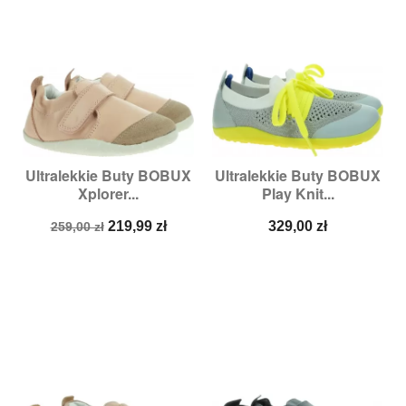
Ultralekkie Buty BOBUX
Ultralekkie Buty BOBUX
Xplorer...
Play Knit...
Cena
Cena
Cena
219,99 zł
329,00 zł
259,00 zł
podstawowa