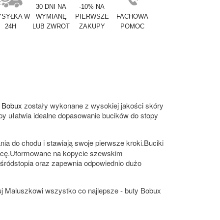
30 DNI NA
-10% NA
SYŁKA W
WYMIANĘ
PIERWSZE
FACHOWA
24H
LUB ZWROT
ZAKUPY
POMOC
i
Bobux
zostały wykonane z wysokiej jakości skóry
epy ułatwia idealne dopasowanie bucików do stopy
nia do chodu i stawiają swoje pierwsze kroki.Buciki
 pracę.Uformowane na kopycie szewskim
 śródstopia oraz zapewnia odpowiednio dużo
uj Maluszkowi wszystko co najlepsze - buty Bobux