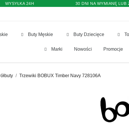
WYSYŁKA 24H
30 DNI NA WYMIANĘ LUB
skie
Buty Męskie
Buty Dziecięce
To
Marki
Nowości
Promocje
ółbuty
Trzewiki BOBUX Timber Navy 728106A