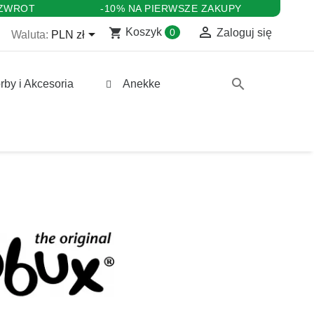
 ZWROT
-10% NA PIERWSZE ZAKUPY

shopping_cart

Koszyk
0
Zaloguj się
Waluta:
PLN zł
search
rby i Akcesoria
Anekke