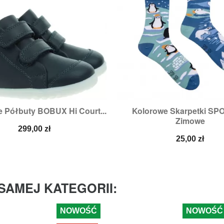
 Półbuty BOBUX Hi Court...
Kolorowe Skarpetki SP


Szybki podgląd
Szybki podglą
Zimowe
Cena
299,00 zł
Cena
25,00 zł
SAMEJ KATEGORII:
NOWOŚĆ
NOWOŚĆ