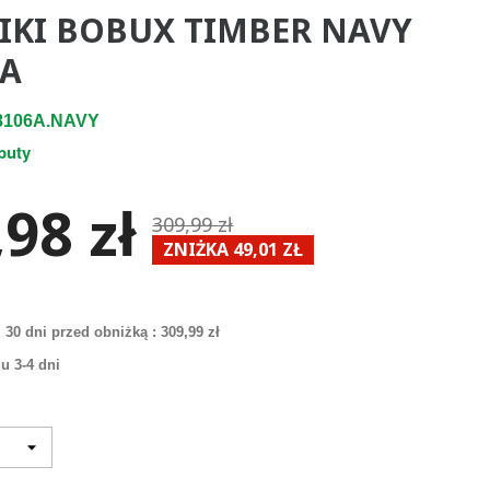
IKI BOBUX TIMBER NAVY
6A
8106A.NAVY
buty
98 zł
309,99 zł
ZNIŻKA 49,01 ZŁ
 30 dni przed obniżką :
309,99 zł
u 3-4 dni