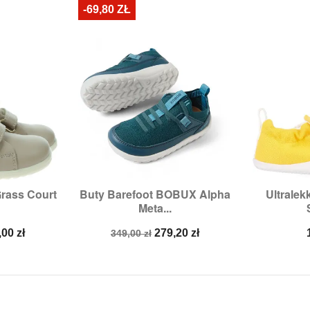
-69,80 ZŁ
rass Court
Buty Barefoot BOBUX Alpha
Ultrale


odgląd
Szybki podgląd
Sz
Meta...
:
21
Rozmiary:
28,
29
Ro
na
Cena
Cena
,00 zł
279,20 zł
349,00 zł
a
podstawowa