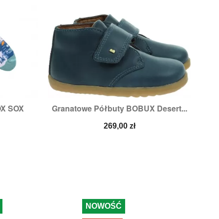
OX SOX
Granatowe Półbuty BOBUX Desert...

d
Szybki podgląd
Cena
269,00 zł
NOWOŚĆ
-9