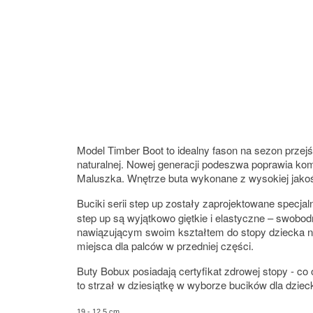
Model Timber Boot to idealny fason na sezon przejś
naturalnej. Nowej generacji podeszwa poprawia komf
Maluszka. Wnętrze buta wykonane z wysokiej jakośc
Buciki serii step up zostały zaprojektowane specjal
step up są wyjątkowo giętkie i elastyczne – swobo
nawiązującym swoim kształtem do stopy dziecka na 
miejsca dla palców w przedniej części.
Buty Bobux posiadają certyfikat zdrowej stopy - c
to strzał w dziesiątkę w wyborze bucików dla dziec
19 - 12,5 cm,