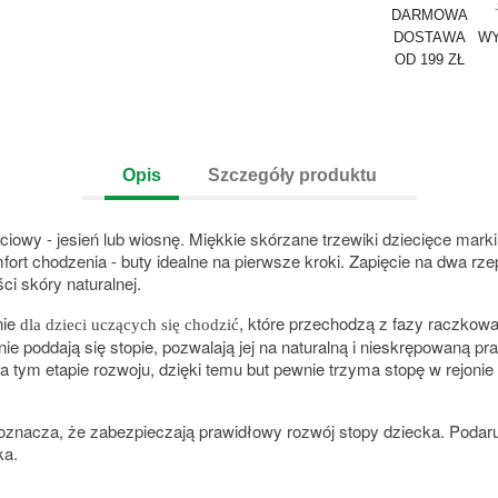
DARMOWA
DOSTAWA
WY
OD 199 ZŁ
Opis
Szczegóły produktu
ciowy - jesień lub wiosnę. Miękkie skórzane trzewiki dziecięce mark
ort chodzenia - buty idealne na pierwsze kroki. Zapięcie na dwa rz
i skóry naturalnej.
nie
, które przechodzą z fazy raczkowa
dla dzieci uczących się chodzić
dnie poddają się stopie, pozwalają jej na naturalną i nieskrępowaną
tym etapie rozwoju, dzięki temu but pewnie trzyma stopę w rejonie
o oznacza, że zabezpieczają prawidłowy rozwój stopy dziecka. Podar
ka.