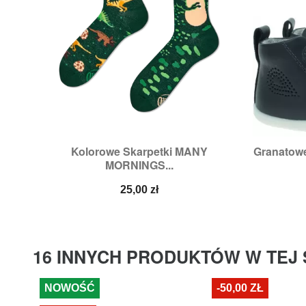
Kolorowe Skarpetki MANY
Granatowe

Szybki podgląd
MORNINGS...
Cena
25,00 zł
16 INNYCH PRODUKTÓW W TEJ 
NOWOŚĆ
-50,00 ZŁ