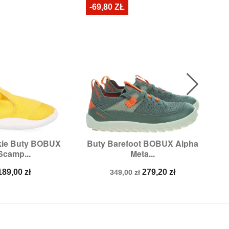
-69,80 ZŁ
kkie Buty BOBUX
Buty Barefoot BOBUX Alpha

ybki podgląd
Szybki podgląd
Scamp...
Meta...
zmiary:
21
Rozmiary:
28,
30,
31
Cena
Cena
Cena
189,00 zł
279,20 zł
349,00 zł
podstawowa