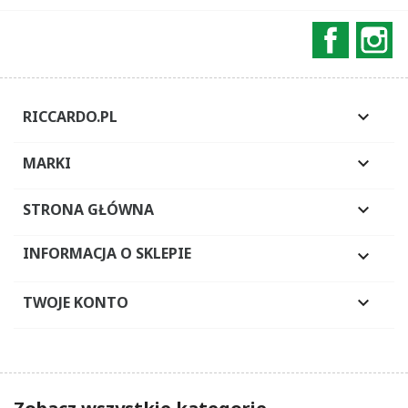
Faceboo
In
RICCARDO.PL

MARKI

STRONA GŁÓWNA

INFORMACJA O SKLEPIE

TWOJE KONTO
