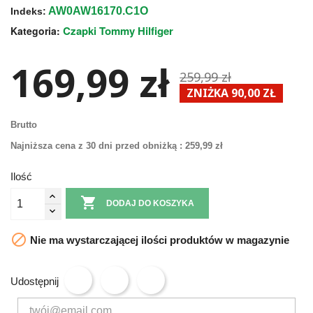
AW0AW16170.C1O
Indeks:
Czapki Tommy Hilfiger
Kategoria:
169,99 zł
259,99 zł
ZNIŻKA 90,00 ZŁ
Brutto
Najniższa cena z 30 dni przed obniżką :
259,99 zł
Ilość

DODAJ DO KOSZYKA

Nie ma wystarczającej ilości produktów w magazynie
Udostępnij