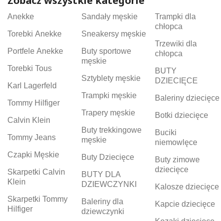
Zobacz wszystkie kategorie
Anekke
Sandały męskie
Trampki dla
chłopca
Torebki Anekke
Sneakersy męskie
Trzewiki dla
Portfele Anekke
Buty sportowe
chłopca
męskie
Torebki Tous
BUTY
Sztyblety męskie
DZIECIĘCE
Karl Lagerfeld
Trampki męskie
Baleriny dziecięce
Tommy Hilfiger
Trapery męskie
Botki dziecięce
Calvin Klein
Buty trekkingowe
Buciki
Tommy Jeans
męskie
niemowlęce
Czapki Męskie
Buty Dziecięce
Buty zimowe
dziecięce
Skarpetki Calvin
BUTY DLA
Klein
DZIEWCZYNKI
Kalosze dziecięce
Skarpetki Tommy
Baleriny dla
Kapcie dziecięce
Hilfiger
dziewczynki