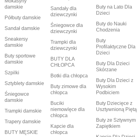
Mokasyny
damskie
Buty na Lato Dla
Sandały dla
Dzieci
dziewczynki
Półbuty damskie
Buty do Nauki
Śniegowce dla
Sandał damskie
Chodzenia
dziewczynki
Sneakersy
Buty
Trampki dla
damskie
Profilaktyczne Dla
dziewczynki
Dzieci
Buty sportowe
BUTY DLA
damskie
Buty Dla Dzieci
CHŁOPCA
Skórzane
Szpilki
Botki dla chłopca
Buty Dla Dzieci z
Sztyblety damskie
Buty zimowe dla
Wysokim
chłopca
Podbiciem
Śniegowce
damskie
Buciki
Buty Dziecięce z
niemowlęce dla
Usztywnioną Piętą
Trampki damskie
chłopca
Buty ze Sztywnym
Trapery damskie
Kapcie dla
Zapiętkiem
BUTY MĘSKIE
chłopca
Kapcie Dla Dzieci