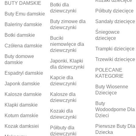
Kozaki dziecięce
BUTY DAMSKIE
Botki dla
dziewczynki
Półbuty dziecięce
Buty Emu damskie
Buty zimowe dla
Sandały dziecięce
Baleriny damskie
dziewczynki
Śniegowce
Botki damskie
Buciki
dziecięce
niemowlęce dla
Czółena damskie
Trampki dziecięce
dziewczynki
Buty domowe
Trzewiki dziecięce
Japonki, Klapki
damskie
dla dziewczynki
POLECANE
Espadryl damskie
KATEGORIE
Kapcie dla
Japonk damskie
dziewczynki
Buty Wiosenne
Dziecięce
Kalosze damskie
Kalosze dla
dziewczynki
Buty
Klapki damskie
Wodoodporne Dla
Kozaki dla
Koturn damskie
Dzieci
dziewczynki
Kozak damksiei
Pierwsze Buty Dla
Półbuty dla
Dziecka
dziewczynki