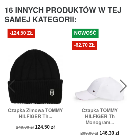
16 INNYCH PRODUKTÓW W TEJ
SAMEJ KATEGORII:
-124,50 ZŁ
NOWOŚĆ
-62,70 ZŁ
Czapka Zimowa TOMMY
Czapka TOMMY
HILFIGER Th...
HILFIGER Th
Monogram...
Cena
Cena
124,50 zł
249,00 zł
podstawowa
Cena
Cena
146,30 zł
209,00 zł