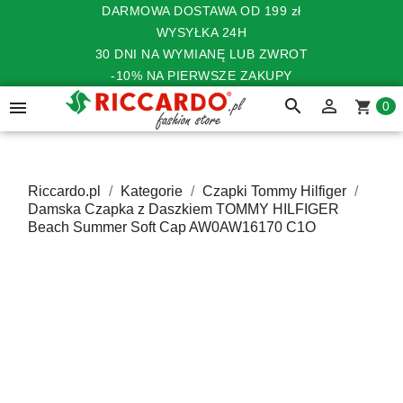
DARMOWA DOSTAWA OD 199 zł
WYSYŁKA 24H
30 DNI NA WYMIANĘ LUB ZWROT
-10% NA PIERWSZE ZAKUPY
search


shopping_cart
0
Riccardo.pl
Kategorie
Czapki Tommy Hilfiger
Damska Czapka z Daszkiem TOMMY HILFIGER
Beach Summer Soft Cap AW0AW16170 C1O