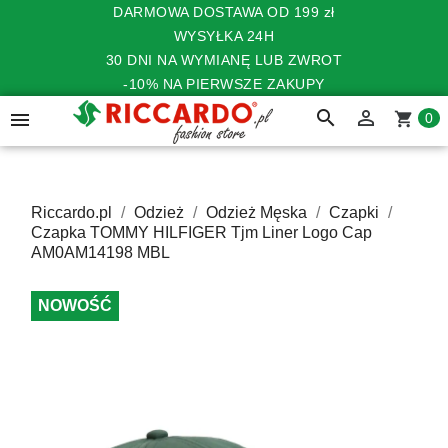
DARMOWA DOSTAWA OD 199 zł
WYSYŁKA 24H
30 DNI NA WYMIANĘ LUB ZWROT
-10% NA PIERWSZE ZAKUPY
search


shopping_cart
0
Riccardo.pl
Odzież
Odzież Męska
Czapki
Czapka TOMMY HILFIGER Tjm Liner Logo Cap
AM0AM14198 MBL
NOWOŚĆ