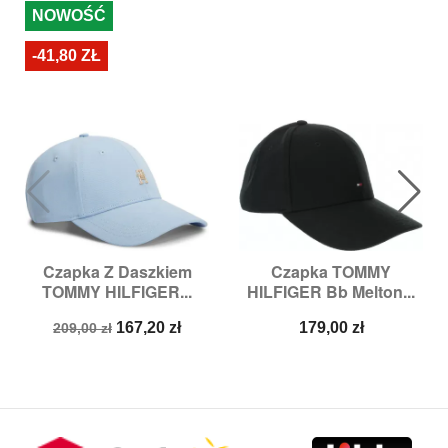
NOWOŚĆ
-41,80 ZŁ
Czapka Z Daszkiem
Czapka TOMMY
TOMMY HILFIGER...
HILFIGER Bb Melton...
Cena
Cena
Cena
167,20 zł
179,00 zł
209,00 zł
podstawowa