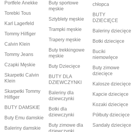
Portfele Anekke
Buty sportowe
chłopca
męskie
Torebki Tous
BUTY
Sztyblety męskie
DZIECIĘCE
Karl Lagerfeld
Trampki męskie
Baleriny dziecięce
Tommy Hilfiger
Trapery męskie
Botki dziecięce
Calvin Klein
Buty trekkingowe
Buciki
Tommy Jeans
męskie
niemowlęce
Czapki Męskie
Buty Dziecięce
Buty zimowe
dziecięce
Skarpetki Calvin
BUTY DLA
Klein
DZIEWCZYNKI
Kalosze dziecięce
Skarpetki Tommy
Baleriny dla
Kapcie dziecięce
Hilfiger
dziewczynki
Kozaki dziecięce
BUTY DAMSKIE
Botki dla
dziewczynki
Półbuty dziecięce
Buty Emu damskie
Buty zimowe dla
Sandały dziecięce
Baleriny damskie
dziewczynki