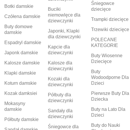
Śniegowce
Botki damskie
Buciki
dziecięce
niemowlęce dla
Czółena damskie
Trampki dziecięce
dziewczynki
Buty domowe
Trzewiki dziecięce
Japonki, Klapki
damskie
dla dziewczynki
POLECANE
Espadryl damskie
KATEGORIE
Kapcie dla
Japonk damskie
dziewczynki
Buty Wiosenne
Dziecięce
Kalosze damskie
Kalosze dla
dziewczynki
Buty
Klapki damskie
Wodoodporne Dla
Kozaki dla
Koturn damskie
Dzieci
dziewczynki
Kozak damksiei
Pierwsze Buty Dla
Półbuty dla
Dziecka
dziewczynki
Mokasyny
damskie
Buty na Lato Dla
Sandały dla
Dzieci
dziewczynki
Półbuty damskie
Buty do Nauki
Śniegowce dla
Sandał damskie