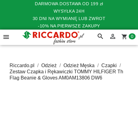
DARMOWA DOSTAWA OD 199 zł
WYSYŁKA 24H
30 DNI NA WYMIANĘ LUB ZWROT
-10% NA PIERWSZE ZAKUPY
search


shopping_cart
0
Riccardo.pl
Odzież
Odzież Męska
Czapki
Zestaw Czapka i Rękawiczki TOMMY HILFIGER Th
Flag Beanie & Gloves AM0AM13806 DW6