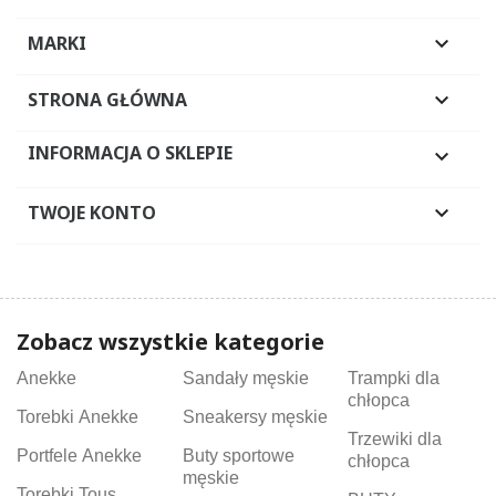
MARKI

STRONA GŁÓWNA

INFORMACJA O SKLEPIE

TWOJE KONTO

Zobacz wszystkie kategorie
Anekke
Sandały męskie
Trampki dla
chłopca
Torebki Anekke
Sneakersy męskie
Trzewiki dla
Portfele Anekke
Buty sportowe
chłopca
męskie
Torebki Tous