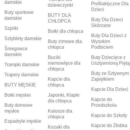
damskie
Profilaktyczne Dla
dziewczynki
Dzieci
Buty sportowe
BUTY DLA
damskie
Buty Dla Dzieci
CHŁOPCA
Skórzane
Szpilki
Botki dla chłopca
Buty Dla Dzieci z
Sztyblety damskie
Buty zimowe dla
Wysokim
chłopca
Podbiciem
Śniegowce
damskie
Buciki
Buty Dziecięce z
niemowlęce dla
Usztywnioną Piętą
Trampki damskie
chłopca
Buty ze Sztywnym
Trapery damskie
Kapcie dla
Zapiętkiem
BUTY MĘSKIE
chłopca
Kapcie Dla Dzieci
Botki męskie
Japonki, Klapki
Kapcie do
dla chłopca
Buty domowe
Przedszkola
męskie
Kalosze dla
Kapcie do Szkoły
chłopca
Espadryle męskie
Kapcie do Żłobka
Kozaki dla