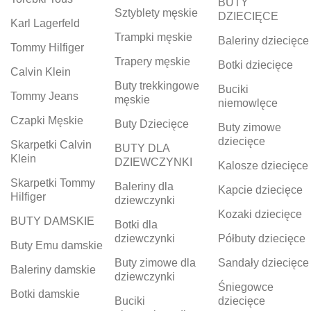
BUTY
Sztyblety męskie
DZIECIĘCE
Karl Lagerfeld
Trampki męskie
Baleriny dziecięce
Tommy Hilfiger
Trapery męskie
Botki dziecięce
Calvin Klein
Buty trekkingowe
Buciki
Tommy Jeans
męskie
niemowlęce
Czapki Męskie
Buty Dziecięce
Buty zimowe
dziecięce
Skarpetki Calvin
BUTY DLA
Klein
DZIEWCZYNKI
Kalosze dziecięce
Skarpetki Tommy
Baleriny dla
Kapcie dziecięce
Hilfiger
dziewczynki
Kozaki dziecięce
BUTY DAMSKIE
Botki dla
dziewczynki
Półbuty dziecięce
Buty Emu damskie
Buty zimowe dla
Sandały dziecięce
Baleriny damskie
dziewczynki
Śniegowce
Botki damskie
Buciki
dziecięce