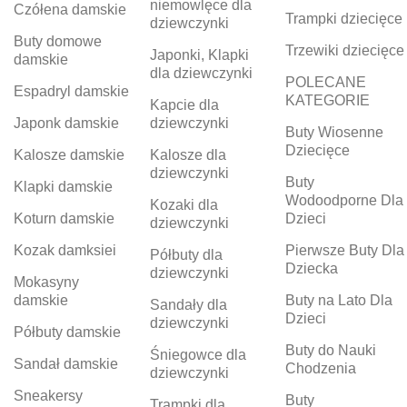
niemowlęce dla
Czółena damskie
Trampki dziecięce
dziewczynki
Buty domowe
Trzewiki dziecięce
Japonki, Klapki
damskie
dla dziewczynki
POLECANE
Espadryl damskie
KATEGORIE
Kapcie dla
Japonk damskie
dziewczynki
Buty Wiosenne
Dziecięce
Kalosze damskie
Kalosze dla
dziewczynki
Buty
Klapki damskie
Wodoodporne Dla
Kozaki dla
Koturn damskie
Dzieci
dziewczynki
Kozak damksiei
Pierwsze Buty Dla
Półbuty dla
Dziecka
dziewczynki
Mokasyny
damskie
Buty na Lato Dla
Sandały dla
Dzieci
dziewczynki
Półbuty damskie
Buty do Nauki
Śniegowce dla
Sandał damskie
Chodzenia
dziewczynki
Sneakersy
Buty
Trampki dla