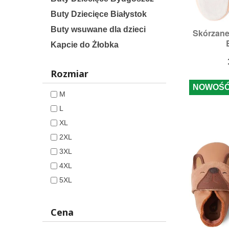
Buty Dziecięce Białystok
Buty wsuwane dla dzieci
Skórzane

S
R
Kapcie do Żłobka
Rozmiar
NOWOŚ
M
L
XL
2XL
3XL
4XL
5XL
6XL
Cena