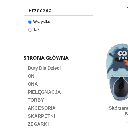
Przecena
Wszystko
Tak
STRONA GŁÓWNA
Buty Dla Dzieci
ON
ONA
PIELĘGNACJA
TORBY
Skórzan

S
AKCESORIA
S
Ro
SKARPETKI
ZEGARKI