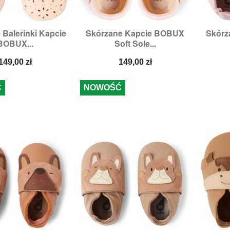
 Balerinki Kapcie
Skórzane Kapcie BOBUX
Skórz

zybki podgląd
Szybki podgląd
BOBUX...
Soft Sole...
ozmiary:
L
Rozmiary:
XL
Cena
Cena
149,00 zł
149,00 zł
Ć
NOWOŚĆ