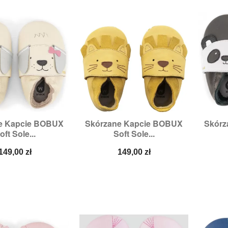
e Kapcie BOBUX
Skórzane Kapcie BOBUX
Skórz

zybki podgląd
Szybki podgląd
oft Sole...
Soft Sole...
y:
2XL,
3XL,
L,
XL
Rozmiary:
2XL,
3XL,
4XL
Ro
Cena
Cena
149,00 zł
149,00 zł