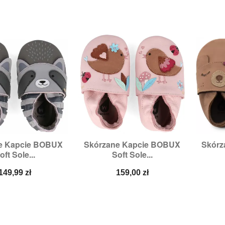
e Kapcie BOBUX
Skórzane Kapcie BOBUX
Skórz

zybki podgląd
Szybki podgląd
oft Sole...
Soft Sole...
ozmiary:
M
Rozmiary:
2XL,
3XL,
XL
Rozm
Cena
Cena
149,99 zł
159,00 zł