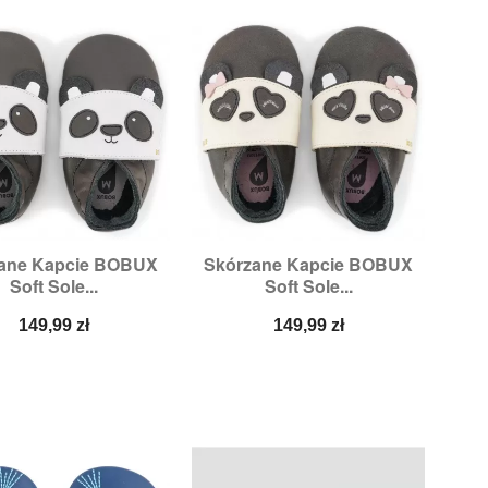
ane Kapcie BOBUX
Skórzane Kapcie BOBUX


Szybki podgląd
Szybki podgląd
Soft Sole...
Soft Sole...
zmiary:
3XL,
4XL
Rozmiary:
2XL,
3XL,
4XL
Cena
Cena
149,99 zł
149,99 zł