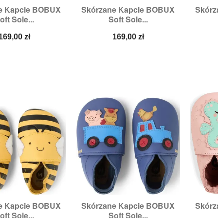
e Kapcie BOBUX
Skórzane Kapcie BOBUX
Skórz

zybki podgląd
Szybki podgląd
oft Sole...
Soft Sole...
zmiary:
XL
Rozmiary:
XL
Rozm
Cena
Cena
169,00 zł
169,00 zł
e Kapcie BOBUX
Skórzane Kapcie BOBUX
Skórz

zybki podgląd
Szybki podgląd
oft Sole...
Soft Sole...
miary:
M,
XL
Rozmiary:
2XL,
M,
XL