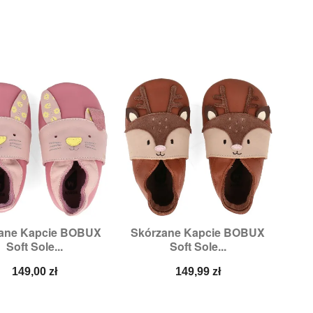
ane Kapcie BOBUX
Skórzane Kapcie BOBUX


Szybki podgląd
Szybki podgląd
Soft Sole...
Soft Sole...
Rozmiary:
M
Rozmiary:
3XL,
4XL
Cena
Cena
149,00 zł
149,99 zł