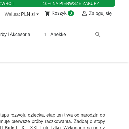
 ZWROT
-10% NA PIERWSZE ZAKUPY

shopping_cart

Koszyk
0
Zaloguj się
Waluta:
PLN zł
search
rby i Akcesoria
Anekke
apu rozwoju dziecka, etap ten trwa od narodzin do 
jmuje pierwsze próby raczkowania. Zadbaj o stopy 
ft Sole
 L, XL, XXL i nie tylko. Wykonane są one z 