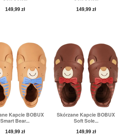
Cena
Cena
149,99 zł
149,99 zł
ane Kapcie BOBUX
Skórzane Kapcie BOBUX


Szybki podgląd
Szybki podgląd
Smart Bear...
Soft Sole...
ozmiary:
M,
XL
Rozmiary:
M,
XL
Cena
Cena
149,99 zł
149,99 zł