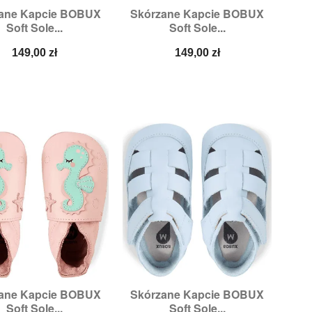
ane Kapcie BOBUX
Skórzane Kapcie BOBUX


Szybki podgląd
Szybki podgląd
Soft Sole...
Soft Sole...
iary:
2XL,
3XL,
XL
Rozmiary:
2XL,
XL
Cena
Cena
149,00 zł
149,00 zł
ane Kapcie BOBUX
Skórzane Kapcie BOBUX


Szybki podgląd
Szybki podgląd
Soft Sole...
Soft Sole...
Rozmiary:
XL
Rozmiary:
M