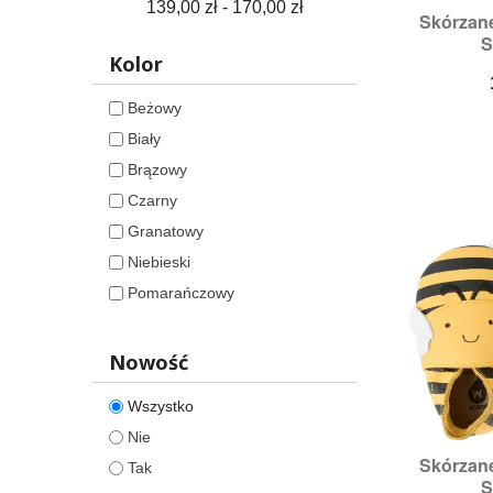
139,00 zł - 170,00 zł
Skórzan

S
S
Ro
Kolor
Beżowy
Biały
Brązowy
Czarny
Granatowy
Niebieski
Pomarańczowy
Różowy
Szary
Nowość
Żółty
Wszystko
Nie
Skórzan

S
Tak
S
Roz