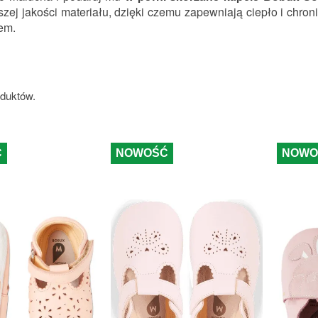
zej jakości materiału, dzięki czemu zapewniają ciepło i chron
em.
oduktów.
Ć
NOWOŚĆ
NOWO