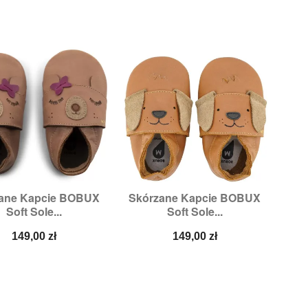
ane Kapcie BOBUX
Skórzane Kapcie BOBUX


Szybki podgląd
Szybki podgląd
Soft Sole...
Soft Sole...
iary:
2XL,
3XL,
XL
Rozmiary:
2XL,
3XL,
5XL
Cena
Cena
149,00 zł
149,00 zł