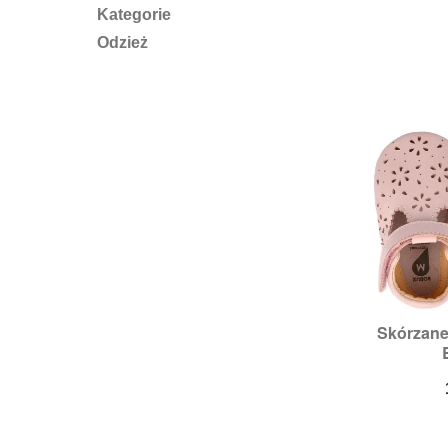
Kategorie
Odzież
Skórzane

S
R