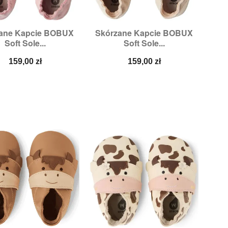
ane Kapcie BOBUX
Skórzane Kapcie BOBUX


Szybki podgląd
Szybki podgląd
Soft Sole...
Soft Sole...
Rozmiary:
L,
XL
Rozmiary:
L,
M
Cena
Cena
159,00 zł
159,00 zł