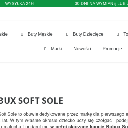
WYSYŁKA 24H
30 DNI NA WYMIANĘ LUB
skie
Buty Męskie
Buty Dziecięce
To
Marki
Nowości
Promocje
BUX SOFT SOLE
Soft Sole to obuwie dedykowane przez markę dla pierwszego et
 lat. W tym właśnie okresie dziecko uczy się czołgać i pode
o malucha i podaruj mu 
w pełni skórzane kapcie Bobux So