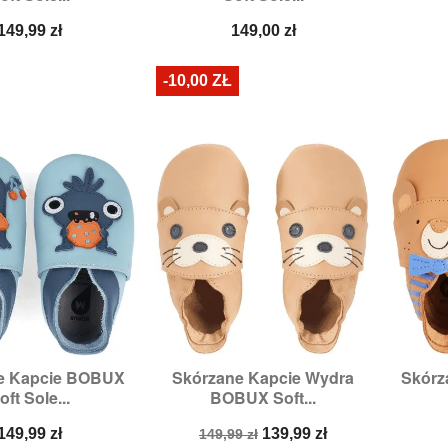
Cena
Cena
149,99 zł
149,00 zł
-10,00 ZŁ
e Kapcie BOBUX
Skórzane Kapcie Wydra
Skórz

zybki podgląd
Szybki podgląd
oft Sole...
BOBUX Soft...
zmiary:
3XL
Rozmiary:
XL
R
Cena
Cena
Cena
149,99 zł
139,99 zł
149,99 zł