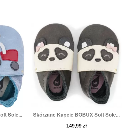
t Sole...
Skórzane Kapcie BOBUX Soft Sole...

d
Szybki podgląd
Rozmiary:
2XL,
3XL,
4XL
Cena
149,99 zł