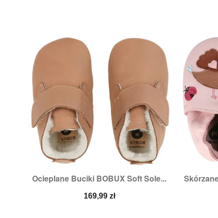
Ocieplane Buciki BOBUX Soft Sole...
Skórzane

Szybki podgląd
Ro
Cena
169,99 zł