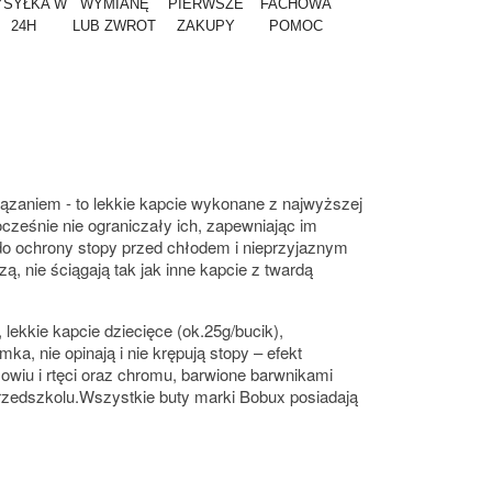
SYŁKA W
WYMIANĘ
PIERWSZE
FACHOWA
24H
LUB ZWROT
ZAKUPY
POMOC
iązaniem - to lekkie kapcie wykonane z najwyższej
ocześnie nie ograniczały ich, zapewniając im
do ochrony stopy przed chłodem i nieprzyjaznym
, nie ściągają tak jak inne kapcie z twardą
lekkie kapcie dziecięce (ok.25g/bucik),
, nie opinają i nie krępują stopy – efekt
owiu i rtęci oraz chromu, barwione barwnikami
przedszkolu.Wszystkie buty marki Bobux posiadają