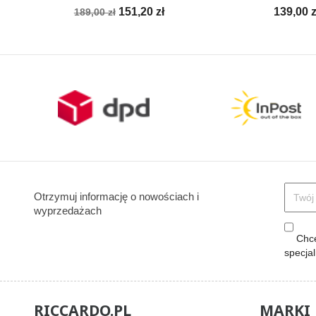
Cena
Cena
Cena
151,20 zł
139,00 z
189,00 zł
podstawowa
Otrzymuj informację o nowościach i
wyprzedażach
Chcę
specja
RICCARDO.PL
MARKI