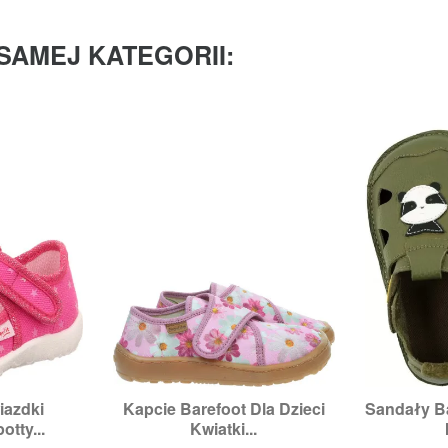
SAMEJ KATEGORII:
iazdki
Kapcie Barefoot Dla Dzieci
Sandały Ba


odgląd
Szybki podgląd
Sz
tty...
Kwiatki...
5,
26
Rozmiary:
23,
30
Roz