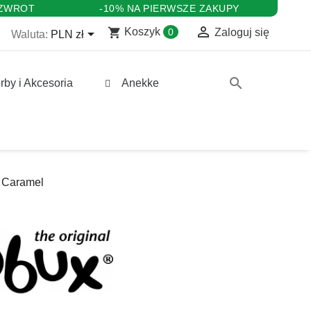
 ZWROT
-10% NA PIERWSZE ZAKUPY

shopping_cart

Koszyk
0
Zaloguj się
Waluta:
PLN zł
search
rby i Akcesoria
Anekke
 Caramel