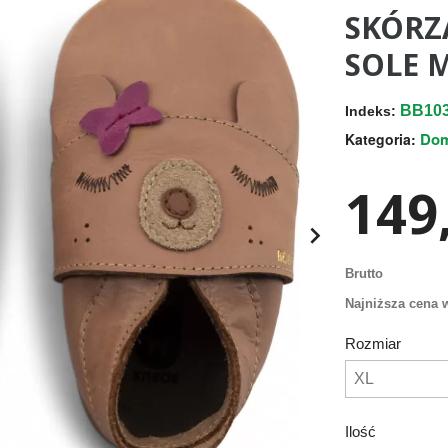
SKÓRZ
SOLE 
BB103
Indeks:
Do
Kategoria:
149,

Brutto
Najniższa cena w
Rozmiar
Ilość