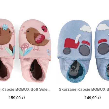
 Kapcie BOBUX Soft Sole...
Skórzane Kapcie BOBUX Sof


Szybki podgląd
Szybki podglą
zmiary:
2XL,
3XL,
XL
Cena
Cena
159,00 zł
149,99 zł