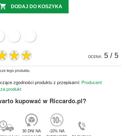

DODAJ DO KOSZYKA
5
/ 5
OCENA:
zcze tego produktu.
czące zgodności produktu z przepisami:
Producent
 za produkt
warto kupować w Riccardo.pl?
30 DNI NA
-10% NA