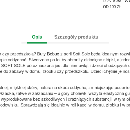
DOSTAWA
WY
OD 199 ZŁ
Opis
Szczegóły produktu
a czy przedszkola? Buty
Bobux
z serii Soft Sole będą idealnym rozw
opie oddychać. Stworzone po to, by chroniły dziecięce stópki, a jedn
 SOFT SOLE przeznaczona jest dla niemowląt i dzieci chodzących 
 do zabawy w domu, żłobku czy przedszkolu. Dzieci chętnie je noszą
ej, miękkiej skóry, naturalna skóra oddycha, zmniejszając pocenie, 
dka, łatwe w zakładaniu – u góry cholewki wszyta elastyczna gumka
– wyprodukowane bez szkodliwych i drażniących substancji, w tym oł
odowisku. Sprawdzają się idealnie w roli kapci w domu, żłobku i w 