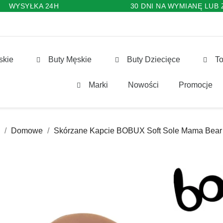
WYSYŁKA 24H
30 DNI NA WYMIANĘ LUB
skie
Buty Męskie
Buty Dziecięce
To
Marki
Nowości
Promocje
Domowe
Skórzane Kapcie BOBUX Soft Sole Mama Bear