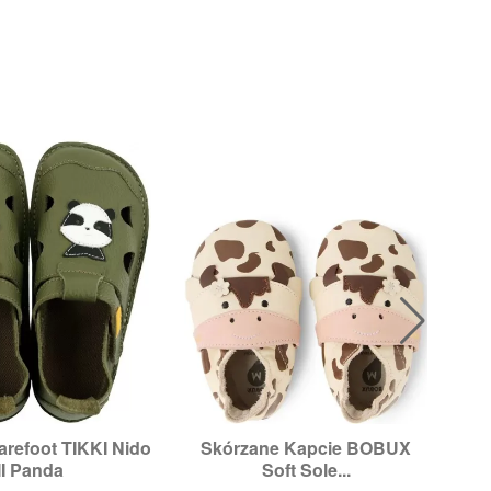
refoot TIKKI Nido
Skórzane Kapcie BOBUX

ybki podgląd
Szybki podgląd
II Panda
Soft Sole...
miary:
22,
23
Rozmiary:
2XL,
XL