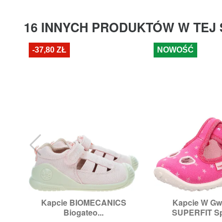
16 INNYCH PRODUKTÓW W TEJ 
-37,80 ZŁ
NOWOŚĆ
Kapcie BIOMECANICS
Kapcie W Gw


Szybki podgląd
Szybki p
Biogateo...
SUPERFIT Spo
Rozmiary:
20,
21
Rozmiary:
2