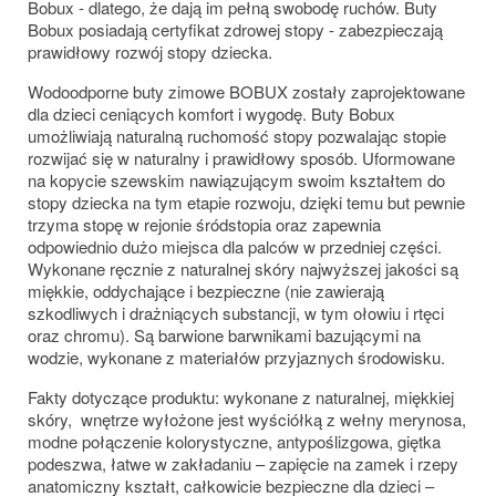
Bobux - dlatego, że dają im pełną swobodę ruchów. Buty
Bobux posiadają certyfikat zdrowej stopy - zabezpieczają
prawidłowy rozwój stopy dziecka.
Wodoodporne buty zimowe BOBUX zostały zaprojektowane
dla dzieci ceniących komfort i wygodę. Buty Bobux
umożliwiają naturalną ruchomość stopy pozwalając stopie
rozwijać się w naturalny i prawidłowy sposób. Uformowane
na kopycie szewskim nawiązującym swoim kształtem do
stopy dziecka na tym etapie rozwoju, dzięki temu but pewnie
trzyma stopę w rejonie śródstopia oraz zapewnia
odpowiednio dużo miejsca dla palców w przedniej części.
Wykonane ręcznie z naturalnej skóry najwyższej jakości są
miękkie, oddychające i bezpieczne (nie zawierają
szkodliwych i drażniących substancji, w tym ołowiu i rtęci
oraz chromu). Są barwione barwnikami bazującymi na
wodzie, wykonane z materiałów przyjaznych środowisku.
Fakty dotyczące produktu: wykonane z naturalnej, miękkiej
skóry, wnętrze wyłożone jest wyściółką z wełny merynosa,
modne połączenie kolorystyczne, antypoślizgowa, giętka
podeszwa, łatwe w zakładaniu – zapięcie na zamek i rzepy
anatomiczny kształt, całkowicie bezpieczne dla dzieci –