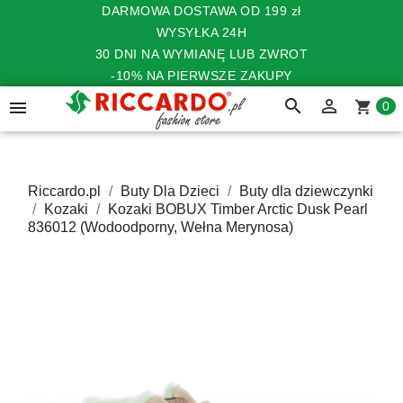
DARMOWA DOSTAWA OD 199 zł
WYSYŁKA 24H
30 DNI NA WYMIANĘ LUB ZWROT
-10% NA PIERWSZE ZAKUPY
search


shopping_cart
0
Riccardo.pl
Buty Dla Dzieci
Buty dla dziewczynki
Kozaki
Kozaki BOBUX Timber Arctic Dusk Pearl
836012 (Wodoodporny, Wełna Merynosa)