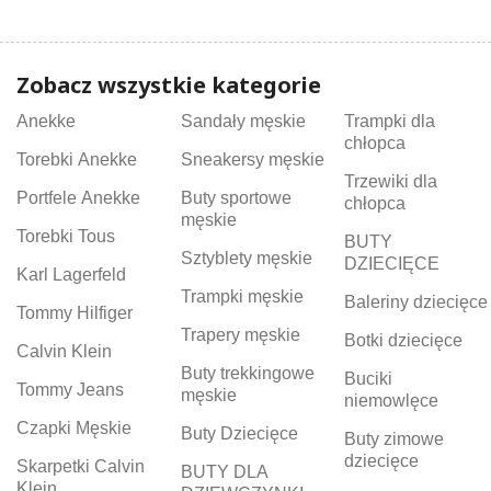
Zobacz wszystkie kategorie
Anekke
Sandały męskie
Trampki dla
chłopca
Torebki Anekke
Sneakersy męskie
Trzewiki dla
Portfele Anekke
Buty sportowe
chłopca
męskie
Torebki Tous
BUTY
Sztyblety męskie
DZIECIĘCE
Karl Lagerfeld
Trampki męskie
Baleriny dziecięce
Tommy Hilfiger
Trapery męskie
Botki dziecięce
Calvin Klein
Buty trekkingowe
Buciki
Tommy Jeans
męskie
niemowlęce
Czapki Męskie
Buty Dziecięce
Buty zimowe
dziecięce
Skarpetki Calvin
BUTY DLA
Klein