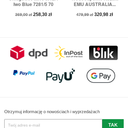
Iwo Blue 7281/5 70
EMU AUSTRALIA...
Cena
Cena
Cena
Cena
258,30 zł
320,98 zł
369,00 zł
479,99 zł
podstawowa
podstawowa
Otrzymuj informację o nowościach i wyprzedażach