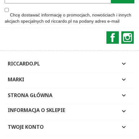
Chcę dostawać informację o promocjach, nowościach i innych
akcjach specjalnych od riccardo.pl na podany adres e-mail
Faceboo
In
RICCARDO.PL

MARKI

STRONA GŁÓWNA

INFORMACJA O SKLEPIE

TWOJE KONTO
