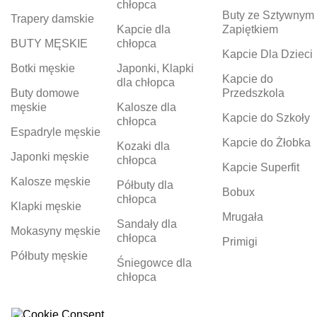
chłopca
Buty ze Sztywnym
Trapery damskie
Kapcie dla
Zapiętkiem
BUTY MĘSKIE
chłopca
Kapcie Dla Dzieci
Botki męskie
Japonki, Klapki
Kapcie do
dla chłopca
Buty domowe
Przedszkola
męskie
Kalosze dla
Kapcie do Szkoły
chłopca
Espadryle męskie
Kapcie do Żłobka
Kozaki dla
Japonki męskie
chłopca
Kapcie Superfit
Kalosze męskie
Półbuty dla
Bobux
chłopca
Klapki męskie
Mrugała
Sandały dla
Mokasyny męskie
chłopca
Primigi
Półbuty męskie
Śniegowce dla
chłopca