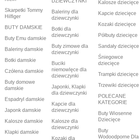
DZIEWCZYNKI
Kalosze dziecięce
Skarpetki Tommy
Baleriny dla
Kapcie dziecięce
Hilfiger
dziewczynki
Kozaki dziecięce
BUTY DAMSKIE
Botki dla
dziewczynki
Półbuty dziecięce
Buty Emu damskie
Buty zimowe dla
Sandały dziecięce
Baleriny damskie
dziewczynki
Śniegowce
Botki damskie
Buciki
dziecięce
niemowlęce dla
Czółena damskie
Trampki dziecięce
dziewczynki
Buty domowe
Trzewiki dziecięce
Japonki, Klapki
damskie
dla dziewczynki
POLECANE
Espadryl damskie
KATEGORIE
Kapcie dla
Japonk damskie
dziewczynki
Buty Wiosenne
Dziecięce
Kalosze damskie
Kalosze dla
dziewczynki
Buty
Klapki damskie
Wodoodporne Dla
Kozaki dla