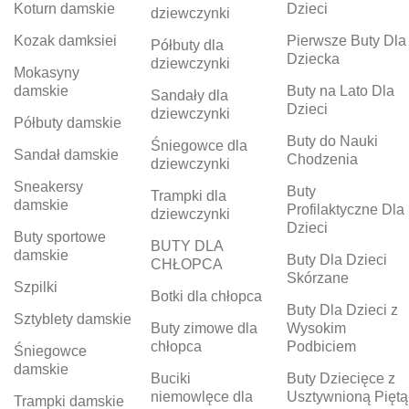
Koturn damskie
Dzieci
dziewczynki
Kozak damksiei
Pierwsze Buty Dla
Półbuty dla
Dziecka
dziewczynki
Mokasyny
damskie
Buty na Lato Dla
Sandały dla
Dzieci
dziewczynki
Półbuty damskie
Buty do Nauki
Śniegowce dla
Sandał damskie
Chodzenia
dziewczynki
Sneakersy
Buty
Trampki dla
damskie
Profilaktyczne Dla
dziewczynki
Dzieci
Buty sportowe
BUTY DLA
damskie
Buty Dla Dzieci
CHŁOPCA
Skórzane
Szpilki
Botki dla chłopca
Buty Dla Dzieci z
Sztyblety damskie
Buty zimowe dla
Wysokim
chłopca
Podbiciem
Śniegowce
damskie
Buciki
Buty Dziecięce z
niemowlęce dla
Usztywnioną Piętą
Trampki damskie