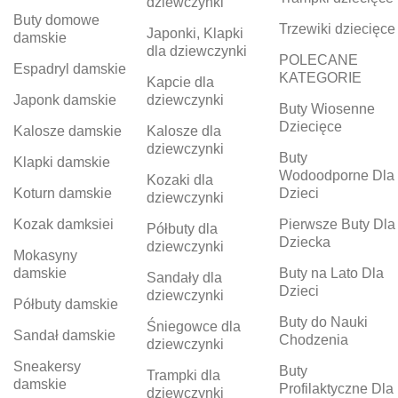
dziewczynki
Buty domowe
Trzewiki dziecięce
Japonki, Klapki
damskie
dla dziewczynki
POLECANE
Espadryl damskie
KATEGORIE
Kapcie dla
Japonk damskie
dziewczynki
Buty Wiosenne
Dziecięce
Kalosze damskie
Kalosze dla
dziewczynki
Buty
Klapki damskie
Wodoodporne Dla
Kozaki dla
Koturn damskie
Dzieci
dziewczynki
Kozak damksiei
Pierwsze Buty Dla
Półbuty dla
Dziecka
dziewczynki
Mokasyny
damskie
Buty na Lato Dla
Sandały dla
Dzieci
dziewczynki
Półbuty damskie
Buty do Nauki
Śniegowce dla
Sandał damskie
Chodzenia
dziewczynki
Sneakersy
Buty
Trampki dla
damskie
Profilaktyczne Dla
dziewczynki