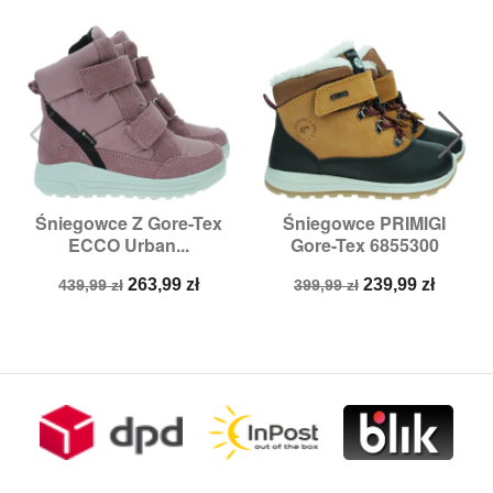
Śniegowce Z Gore-Tex
Śniegowce PRIMIGI
ECCO Urban...
Gore-Tex 6855300
Cena
Cena
Cena
Cena
263,99 zł
239,99 zł
439,99 zł
399,99 zł
podstawowa
podstawowa