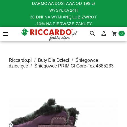
DARMOWA DOSTAWA OD 199 zł
WYSYŁKA 24H
30 DNI NA WYMIANĘ LUB ZWROT
-10% NA PIERWSZE ZAKUPY
search


shopping_cart
0
Riccardo.pl
Buty Dla Dzieci
Śniegowce
dziecięce
Śniegowce PRIMIGI Gore-Tex 4885233