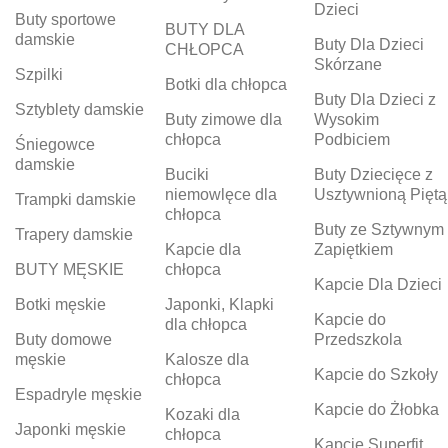
Dzieci
Buty sportowe
BUTY DLA
damskie
Buty Dla Dzieci
CHŁOPCA
Skórzane
Szpilki
Botki dla chłopca
Buty Dla Dzieci z
Sztyblety damskie
Buty zimowe dla
Wysokim
chłopca
Podbiciem
Śniegowce
damskie
Buciki
Buty Dziecięce z
niemowlęce dla
Usztywnioną Piętą
Trampki damskie
chłopca
Buty ze Sztywnym
Trapery damskie
Kapcie dla
Zapiętkiem
BUTY MĘSKIE
chłopca
Kapcie Dla Dzieci
Botki męskie
Japonki, Klapki
Kapcie do
dla chłopca
Buty domowe
Przedszkola
męskie
Kalosze dla
Kapcie do Szkoły
chłopca
Espadryle męskie
Kapcie do Żłobka
Kozaki dla
Japonki męskie
chłopca
Kapcie Superfit