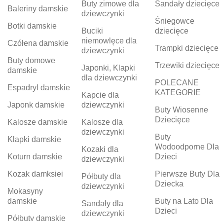
Buty zimowe dla
Sandały dziecięce
Baleriny damskie
dziewczynki
Śniegowce
Botki damskie
Buciki
dziecięce
niemowlęce dla
Czółena damskie
Trampki dziecięce
dziewczynki
Buty domowe
Trzewiki dziecięce
Japonki, Klapki
damskie
dla dziewczynki
POLECANE
Espadryl damskie
KATEGORIE
Kapcie dla
Japonk damskie
dziewczynki
Buty Wiosenne
Dziecięce
Kalosze damskie
Kalosze dla
dziewczynki
Buty
Klapki damskie
Wodoodporne Dla
Kozaki dla
Koturn damskie
Dzieci
dziewczynki
Kozak damksiei
Pierwsze Buty Dla
Półbuty dla
Dziecka
dziewczynki
Mokasyny
damskie
Buty na Lato Dla
Sandały dla
Dzieci
dziewczynki
Półbuty damskie