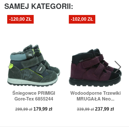
SAMEJ KATEGORII:
-120,00 ZŁ
-102,00 ZŁ
Śniegowce PRIMIGI
Wodoodporne Trzewiki
Gore-Tex 6855244
MRUGAŁA Neo...
Cena
Cena
Cena
Cena
179,99 zł
237,99 zł
299,99 zł
339,99 zł
podstawowa
podstawowa