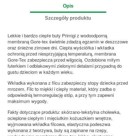
Opis
Szczegóły produktu
Lekkie i bardzo ciepłe buty Primigi z wodoodporną
membraną Gore-tex świetnie zdadzą egzamin w deszczowe
oraz śnieżne zimowe dni. Ciepła wyściółka i wkładka
ochronią przed niesprzyjającą temperaturą, membrana
Gore-Tex zabezpiecza przed wilgocią. Ozdobione miłym
futerkiem i odblakowymi zielonymi detalami przypadną do
gustu dzieciom w każdym wieku.
Wkładka wykonana z filcu zabezpieczy stopy dziecka przed
mrozem. Filc to miękki i ciepły materiał, który zadba o
odpowiednią termoregulację stóp, a przy tym zapewni
maksimum wygody.
Fakty dotyczące produktu: skórzano-tekstylna cholewka,
ocieplone ciepłym i mięciutkim kożuszkiem wnętrze,
wyjmowana wkładka filcowa, elastyczna podeszwa
wykonana z tworzywa, buty są zapinane na rzepy,