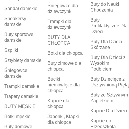
Buty do Nauki
Śniegowce dla
Sandał damskie
Chodzenia
dziewczynki
Sneakersy
Buty
Trampki dla
damskie
Profilaktyczne Dla
dziewczynki
Dzieci
Buty sportowe
BUTY DLA
damskie
Buty Dla Dzieci
CHŁOPCA
Skórzane
Szpilki
Botki dla chłopca
Buty Dla Dzieci z
Sztyblety damskie
Buty zimowe dla
Wysokim
chłopca
Podbiciem
Śniegowce
damskie
Buciki
Buty Dziecięce z
niemowlęce dla
Usztywnioną Piętą
Trampki damskie
chłopca
Buty ze Sztywnym
Trapery damskie
Kapcie dla
Zapiętkiem
BUTY MĘSKIE
chłopca
Kapcie Dla Dzieci
Botki męskie
Japonki, Klapki
Kapcie do
dla chłopca
Buty domowe
Przedszkola