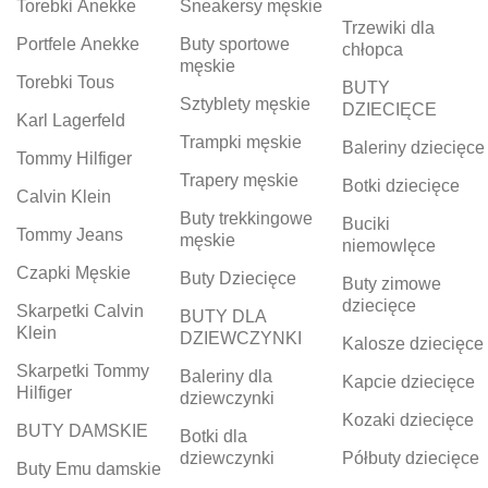
Torebki Anekke
Sneakersy męskie
Trzewiki dla
Portfele Anekke
Buty sportowe
chłopca
męskie
Torebki Tous
BUTY
Sztyblety męskie
DZIECIĘCE
Karl Lagerfeld
Trampki męskie
Baleriny dziecięce
Tommy Hilfiger
Trapery męskie
Botki dziecięce
Calvin Klein
Buty trekkingowe
Buciki
Tommy Jeans
męskie
niemowlęce
Czapki Męskie
Buty Dziecięce
Buty zimowe
dziecięce
Skarpetki Calvin
BUTY DLA
Klein
DZIEWCZYNKI
Kalosze dziecięce
Skarpetki Tommy
Baleriny dla
Kapcie dziecięce
Hilfiger
dziewczynki
Kozaki dziecięce
BUTY DAMSKIE
Botki dla
dziewczynki
Półbuty dziecięce
Buty Emu damskie