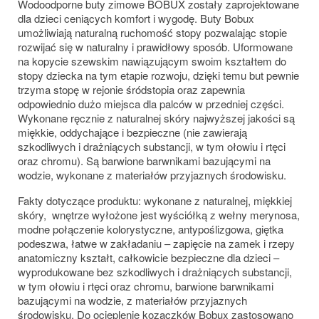
Wodoodporne buty zimowe BOBUX zostały zaprojektowane
dla dzieci ceniących komfort i wygodę. Buty Bobux
umożliwiają naturalną ruchomość stopy pozwalając stopie
rozwijać się w naturalny i prawidłowy sposób. Uformowane
na kopycie szewskim nawiązującym swoim kształtem do
stopy dziecka na tym etapie rozwoju, dzięki temu but pewnie
trzyma stopę w rejonie śródstopia oraz zapewnia
odpowiednio dużo miejsca dla palców w przedniej części.
Wykonane ręcznie z naturalnej skóry najwyższej jakości są
miękkie, oddychające i bezpieczne (nie zawierają
szkodliwych i drażniących substancji, w tym ołowiu i rtęci
oraz chromu). Są barwione barwnikami bazującymi na
wodzie, wykonane z materiałów przyjaznych środowisku.
Fakty dotyczące produktu: wykonane z naturalnej, miękkiej
skóry, wnętrze wyłożone jest wyściółką z wełny merynosa,
modne połączenie kolorystyczne, antypoślizgowa, giętka
podeszwa, łatwe w zakładaniu – zapięcie na zamek i rzepy
anatomiczny kształt, całkowicie bezpieczne dla dzieci –
wyprodukowane bez szkodliwych i drażniących substancji,
w tym ołowiu i rtęci oraz chromu, barwione barwnikami
bazującymi na wodzie, z materiałów przyjaznych
środowisku. Do ocieplenie kozaczków Bobux zastosowano