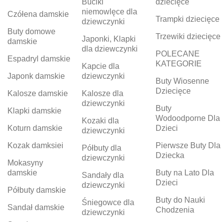
Buciki
dziecięce
niemowlęce dla
Czółena damskie
Trampki dziecięce
dziewczynki
Buty domowe
Trzewiki dziecięce
Japonki, Klapki
damskie
dla dziewczynki
POLECANE
Espadryl damskie
KATEGORIE
Kapcie dla
Japonk damskie
dziewczynki
Buty Wiosenne
Dziecięce
Kalosze damskie
Kalosze dla
dziewczynki
Buty
Klapki damskie
Wodoodporne Dla
Kozaki dla
Koturn damskie
Dzieci
dziewczynki
Kozak damksiei
Pierwsze Buty Dla
Półbuty dla
Dziecka
dziewczynki
Mokasyny
damskie
Buty na Lato Dla
Sandały dla
Dzieci
dziewczynki
Półbuty damskie
Buty do Nauki
Śniegowce dla
Sandał damskie
Chodzenia
dziewczynki