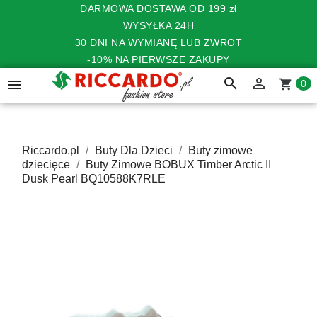
DARMOWA DOSTAWA OD 199 zł
WYSYŁKA 24H
30 DNI NA WYMIANĘ LUB ZWROT
-10% NA PIERWSZE ZAKUPY
search


shopping_cart
0
Riccardo.pl
Buty Dla Dzieci
Buty zimowe
dziecięce
Buty Zimowe BOBUX Timber Arctic II
Dusk Pearl BQ10588K7RLE