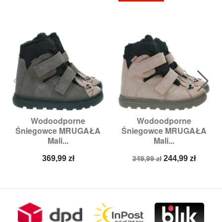
Wodoodporne
Wodoodporne
Śniegowce MRUGAŁA
Śniegowce MRUGAŁA
Mali...
Mali...
Cena
Cena
Cena
369,99 zł
244,99 zł
349,99 zł
podstawowa