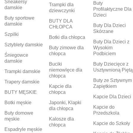
Sneakersy
Buty
Trampki dla
damskie
Profilaktyczne Dla
dziewczynki
Dzieci
Buty sportowe
BUTY DLA
damskie
Buty Dla Dzieci
CHŁOPCA
Skórzane
Szpilki
Botki dla chłopca
Buty Dla Dzieci z
Sztyblety damskie
Buty zimowe dla
Wysokim
chłopca
Podbiciem
Śniegowce
damskie
Buciki
Buty Dziecięce z
niemowlęce dla
Usztywnioną Piętą
Trampki damskie
chłopca
Buty ze Sztywnym
Trapery damskie
Kapcie dla
Zapiętkiem
BUTY MĘSKIE
chłopca
Kapcie Dla Dzieci
Botki męskie
Japonki, Klapki
Kapcie do
dla chłopca
Buty domowe
Przedszkola
męskie
Kalosze dla
Kapcie do Szkoły
chłopca
Espadryle męskie