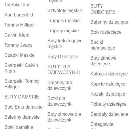
męskie
Torebki Tous
BUTY
Sztyblety męskie
DZIECIĘCE
Karl Lagerfeld
Trampki męskie
Baleriny dziecięce
Tommy Hilfiger
Trapery męskie
Botki dziecięce
Calvin Klein
Buty trekkingowe
Buciki
Tommy Jeans
męskie
niemowlęce
Czapki Męskie
Buty Dziecięce
Buty zimowe
dziecięce
Skarpetki Calvin
BUTY DLA
Klein
DZIEWCZYNKI
Kalosze dziecięce
Skarpetki Tommy
Baleriny dla
Kapcie dziecięce
Hilfiger
dziewczynki
Kozaki dziecięce
BUTY DAMSKIE
Botki dla
dziewczynki
Półbuty dziecięce
Buty Emu damskie
Buty zimowe dla
Sandały dziecięce
Baleriny damskie
dziewczynki
Śniegowce
Botki damskie