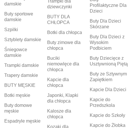
Trampki dla
damskie
Profilaktyczne Dla
dziewczynki
Dzieci
Buty sportowe
BUTY DLA
damskie
Buty Dla Dzieci
CHŁOPCA
Skórzane
Szpilki
Botki dla chłopca
Buty Dla Dzieci z
Sztyblety damskie
Buty zimowe dla
Wysokim
chłopca
Podbiciem
Śniegowce
damskie
Buciki
Buty Dziecięce z
niemowlęce dla
Usztywnioną Piętą
Trampki damskie
chłopca
Buty ze Sztywnym
Trapery damskie
Kapcie dla
Zapiętkiem
BUTY MĘSKIE
chłopca
Kapcie Dla Dzieci
Botki męskie
Japonki, Klapki
Kapcie do
dla chłopca
Buty domowe
Przedszkola
męskie
Kalosze dla
Kapcie do Szkoły
chłopca
Espadryle męskie
Kapcie do Żłobka
Kozaki dla