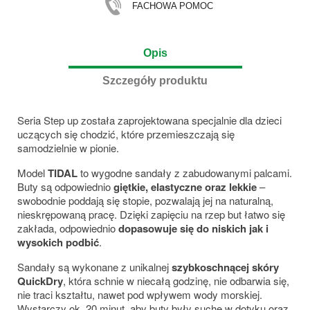
FACHOWA POMOC
Opis
Szczegóły produktu
Seria Step up została zaprojektowana specjalnie dla dzieci
uczących się chodzić, które przemieszczają się
samodzielnie w pionie.
Model
TIDAL
to wygodne sandały z zabudowanymi palcami.
Buty są odpowiednio
giętkie, elastyczne oraz lekkie
–
swobodnie poddają się stopie, pozwalają jej na naturalną,
nieskrępowaną pracę. Dzięki zapięciu na rzep but łatwo się
zakłada, odpowiednio
dopasowuje się do niskich jak i
wysokich podbić
.
Sandały są wykonane z unikalnej
szybkoschnącej skóry
QuickDry
, która schnie w niecałą godzinę, nie odbarwia się,
nie traci kształtu, nawet pod wpływem wody morskiej.
Wystarczy ok. 20 minut, aby buty były suche w dotyku oraz