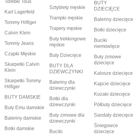
Torebki Tous
BUTY
Sztyblety męskie
DZIECIĘCE
Karl Lagerfeld
Trampki męskie
Baleriny dziecięce
Tommy Hilfiger
Trapery męskie
Botki dziecięce
Calvin Klein
Buty trekkingowe
Buciki
Tommy Jeans
męskie
niemowlęce
Czapki Męskie
Buty Dziecięce
Buty zimowe
dziecięce
Skarpetki Calvin
BUTY DLA
Klein
DZIEWCZYNKI
Kalosze dziecięce
Skarpetki Tommy
Baleriny dla
Kapcie dziecięce
Hilfiger
dziewczynki
Kozaki dziecięce
BUTY DAMSKIE
Botki dla
dziewczynki
Półbuty dziecięce
Buty Emu damskie
Buty zimowe dla
Sandały dziecięce
Baleriny damskie
dziewczynki
Śniegowce
Botki damskie
Buciki
dziecięce