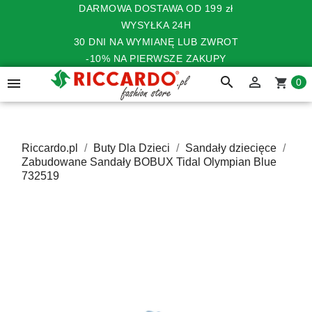
DARMOWA DOSTAWA OD 199 zł
WYSYŁKA 24H
30 DNI NA WYMIANĘ LUB ZWROT
-10% NA PIERWSZE ZAKUPY
search


shopping_cart
0
Riccardo.pl
Buty Dla Dzieci
Sandały dziecięce
Zabudowane Sandały BOBUX Tidal Olympian Blue
732519