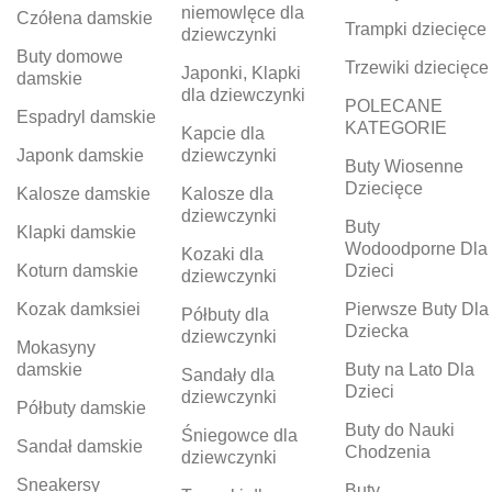
niemowlęce dla
Czółena damskie
Trampki dziecięce
dziewczynki
Buty domowe
Trzewiki dziecięce
Japonki, Klapki
damskie
dla dziewczynki
POLECANE
Espadryl damskie
KATEGORIE
Kapcie dla
Japonk damskie
dziewczynki
Buty Wiosenne
Dziecięce
Kalosze damskie
Kalosze dla
dziewczynki
Buty
Klapki damskie
Wodoodporne Dla
Kozaki dla
Koturn damskie
Dzieci
dziewczynki
Kozak damksiei
Pierwsze Buty Dla
Półbuty dla
Dziecka
dziewczynki
Mokasyny
damskie
Buty na Lato Dla
Sandały dla
Dzieci
dziewczynki
Półbuty damskie
Buty do Nauki
Śniegowce dla
Sandał damskie
Chodzenia
dziewczynki
Sneakersy
Buty