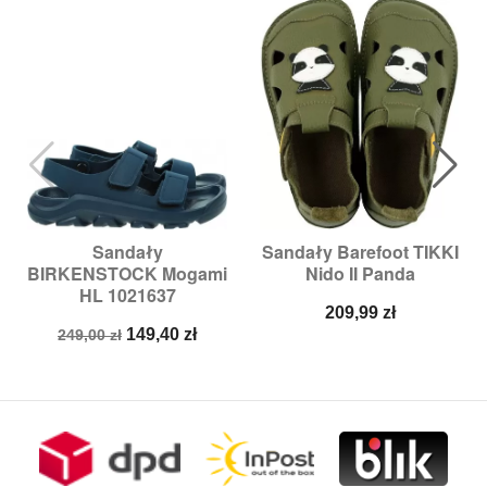
Sandały
Sandały Barefoot TIKKI
BIRKENSTOCK Mogami
Nido II Panda
HL 1021637
Cena
209,99 zł
Cena
Cena
149,40 zł
249,00 zł
podstawowa