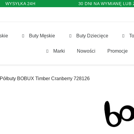
WYSYŁKA 24H
30 DNI NA WYMIANĘ LUB
skie
Buty Męskie
Buty Dziecięce
To
Marki
Nowości
Promocje
Półbuty BOBUX Timber Cranberry 728126