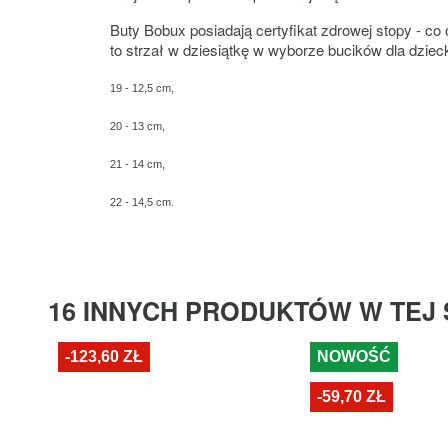
Buty Bobux posiadają certyfikat zdrowej stopy - c
to strzał w dziesiątkę w wyborze bucików dla dziec
19 - 12,5 cm,
20 - 13 cm,
21 - 14 cm,
22 - 14,5 cm.
16 INNYCH PRODUKTÓW W TEJ 
-123,60 ZŁ
NOWOŚĆ
-59,70 ZŁ