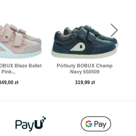
OBUX Blaze Ballet
Półbuty BOBUX Champ
Trz

ybki podgląd
Szybki podgląd
Pink...
Navy 650509
ry:
27,
28,
29,
30
Rozmiary:
23,
25
Cena
Cena
349,00 zł
319,99 zł