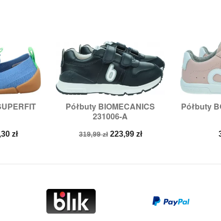
 SUPERFIT
Półbuty BIOMECANICS
Półbuty B


odgląd
Szybki podgląd
Sz
231006-A
9,
30,
31
Rozmiary:
29
Rozmia
na
Cena
Cena
,30 zł
223,99 zł
319,99 zł
a
podstawowa