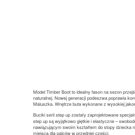
Model Timber Boot to idealny fason na sezon przejś
naturalnej. Nowej generacji podeszwa poprawia komf
Maluszka. Wnętrze buta wykonane z wysokiej jakośc
Buciki serii step up zostały zaprojektowane specjal
step up są wyjątkowo giętkie i elastyczne – swobo
nawiązującym swoim kształtem do stopy dziecka na 
miejsca dla palców w przedniej części.