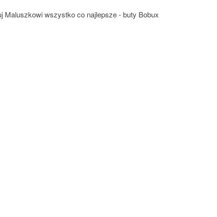
uj Maluszkowi wszystko co najlepsze - buty Bobux
-5