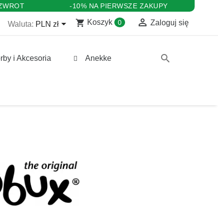
 ZWROT
-10% NA PIERWSZE ZAKUPY

shopping_cart

Koszyk
0
Zaloguj się
Waluta:
PLN zł
search
rby i Akcesoria
Anekke