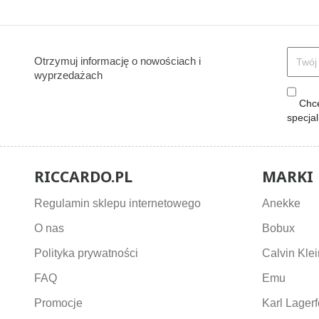
Otrzymuj informację o nowościach i
wyprzedażach
Chcę
specja
RICCARDO.PL
MARKI
Regulamin sklepu internetowego
Anekke
O nas
Bobux
Polityka prywatności
Calvin Klei
FAQ
Emu
Promocje
Karl Lagerf