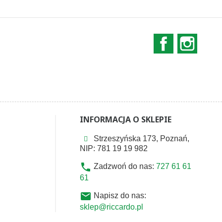
Facebook
Instag
INFORMACJA O SKLEPIE
Strzeszyńska 173, Poznań,
NIP: 781 19 19 982
phone
Zadzwoń do nas:
727 61 61
61
email
Napisz do nas:
sklep@riccardo.pl