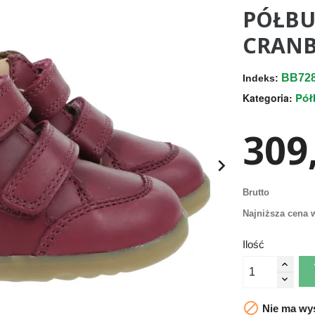
PÓŁBU
CRANB
BB72
Indeks:
Pół
Kategoria:
309,

Brutto
Najniższa cena w
Ilość

Nie ma wys