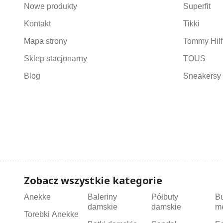
Nowe produkty
Superfit
Kontakt
Tikki
Mapa strony
Tommy Hilf
Sklep stacjonarny
TOUS
Blog
Sneakersy 
Zobacz wszystkie kategorie
Anekke
Baleriny
Półbuty
B
damskie
damskie
m
Torebki Anekke