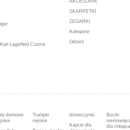
AKCESORIA
SKARPETKI
ZEGARKI
iger
Kategorie
Odzież
Karl Lagerfeld Czarne
uty domowe
Trampki
dziewczynki
Buciki
ęskie
męskie
niemowlęc
Kapcie dla
dla chłopc