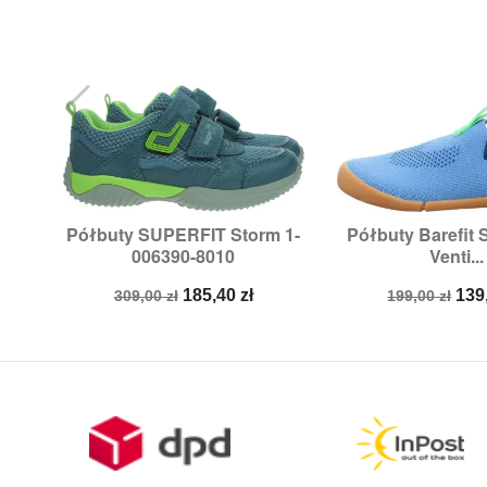
Półbuty SUPERFIT Storm 1-
Półbuty Barefit


Szybki podgląd
Szybki p
006390-8010
Venti...
Rozmiary:
32
Rozmiary:
28,
2
Cena
Cena
Cena
Ce
185,40 zł
139
309,00 zł
199,00 zł
podstawowa
podstawow