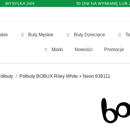
WYSYŁKA 24H
30 DNI NA WYMIANĘ LUB
skie
Buty Męskie
Buty Dziecięce
To
Marki
Nowości
Promocje
ółbuty
Półbuty BOBUX Riley White + Neon 638111