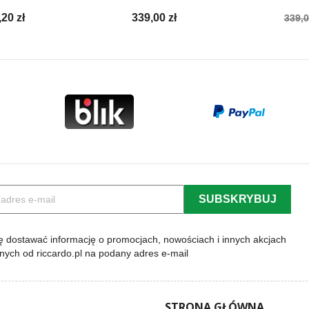
na
Cena
Cen
,20 zł
339,00 zł
339,0
a
pod
 dostawać informację o promocjach, nowościach i innych akcjach
lnych od riccardo.pl na podany adres e-mail
STRONA GŁÓWNA