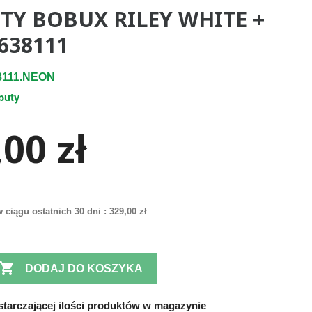
TY BOBUX RILEY WHITE +
638111
8111.NEON
buty
00 zł
 ciągu ostatnich 30 dni :
329,00 zł

DODAJ DO KOSZYKA
tarczającej ilości produktów w magazynie