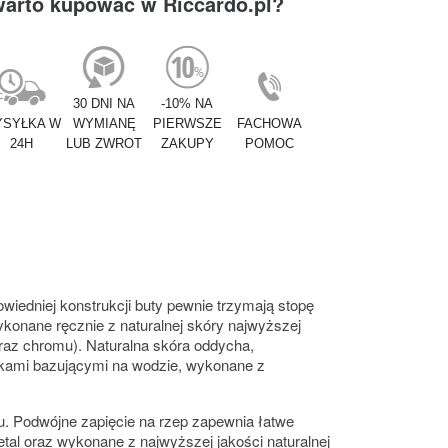
warto kupować w Riccardo.pl?
30 DNI NA
-10% NA
SYŁKA W
WYMIANĘ
PIERWSZE
FACHOWA
24H
LUB ZWROT
ZAKUPY
POMOC
wiedniej konstrukcji buty pewnie trzymają stopę
ykonane ręcznie z naturalnej skóry najwyższej
 oraz chromu). Naturalna skóra oddycha,
nikami bazującymi na wodzie, wykonane z
u. Podwójne zapięcie na rzep zapewnia łatwe
tal oraz wykonane z najwyższej jakości naturalnej