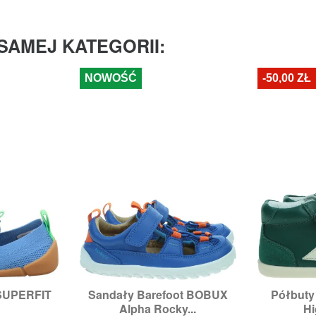
SAMEJ KATEGORII:
NOWOŚĆ
-50,00 ZŁ
 SUPERFIT
Sandały Barefoot BOBUX
Półbut


odgląd
Szybki podgląd
Sz
Alpha Rocky...
Hi
9,
30,
31
Rozmiary:
27,
29
Ro