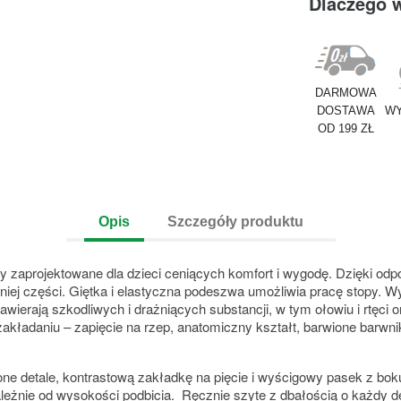
Dlaczego 
DARMOWA
DOSTAWA
WY
OD 199 ZŁ
Opis
Szczegóły produktu
y zaprojektowane dla dzieci ceniących komfort i wygodę. Dzięki odpo
iej części. Giętka i elastyczna podeszwa umożliwia pracę stopy. W
awierają szkodliwych i drażniących substancji, w tym ołowiu i rtęci
zakładaniu – zapięcie na rzep, anatomiczny kształt, barwione barw
ne detale, kontrastową zakładkę na pięcie i wyścigowy pasek z bok
ależnie od wysokości podbicia. Ręcznie szyte z dbałością o każdy de