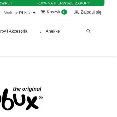
 ZWROT
-10% NA PIERWSZE ZAKUPY

shopping_cart

Koszyk
0
Zaloguj się
Waluta:
PLN zł
search
rby i Akcesoria
Anekke