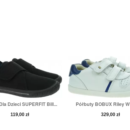
la Dzieci SUPERFIT Bill...
Półbuty BOBUX Riley Whi


Szybki podgląd
Szybki podglą
Rozmiary:
24,
29,
36
Cena
Cena
119,00 zł
329,00 zł