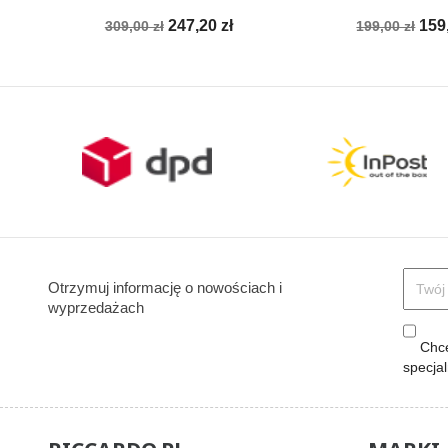
Cena
Cena
Cena
Ce
247,20 zł
159
309,00 zł
199,00 zł
podstawowa
podstawow
Otrzymuj informację o nowościach i
wyprzedażach
Chcę
specja