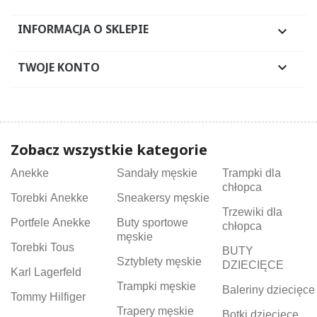
INFORMACJA O SKLEPIE

TWOJE KONTO

Zobacz wszystkie kategorie
Anekke
Sandały męskie
Trampki dla
chłopca
Torebki Anekke
Sneakersy męskie
Trzewiki dla
Portfele Anekke
Buty sportowe
chłopca
męskie
Torebki Tous
BUTY
Sztyblety męskie
DZIECIĘCE
Karl Lagerfeld
Trampki męskie
Baleriny dziecięce
Tommy Hilfiger
Trapery męskie
Botki dziecięce