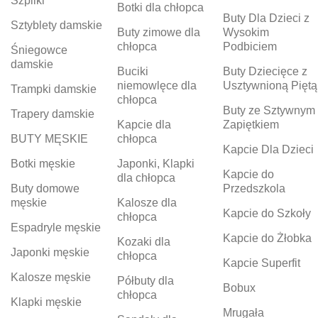
Szpilki
Botki dla chłopca
Buty Dla Dzieci z
Sztyblety damskie
Buty zimowe dla
Wysokim
chłopca
Podbiciem
Śniegowce
damskie
Buciki
Buty Dziecięce z
niemowlęce dla
Usztywnioną Piętą
Trampki damskie
chłopca
Buty ze Sztywnym
Trapery damskie
Kapcie dla
Zapiętkiem
BUTY MĘSKIE
chłopca
Kapcie Dla Dzieci
Botki męskie
Japonki, Klapki
Kapcie do
dla chłopca
Buty domowe
Przedszkola
męskie
Kalosze dla
Kapcie do Szkoły
chłopca
Espadryle męskie
Kapcie do Żłobka
Kozaki dla
Japonki męskie
chłopca
Kapcie Superfit
Kalosze męskie
Półbuty dla
Bobux
chłopca
Klapki męskie
Mrugała