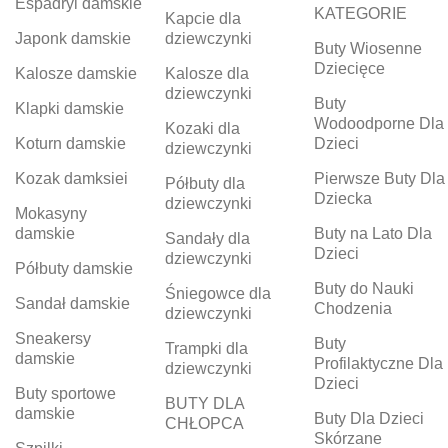
Espadryl damskie
KATEGORIE
Kapcie dla
Japonk damskie
dziewczynki
Buty Wiosenne
Dziecięce
Kalosze damskie
Kalosze dla
dziewczynki
Buty
Klapki damskie
Wodoodporne Dla
Kozaki dla
Koturn damskie
Dzieci
dziewczynki
Kozak damksiei
Pierwsze Buty Dla
Półbuty dla
Dziecka
dziewczynki
Mokasyny
damskie
Buty na Lato Dla
Sandały dla
Dzieci
dziewczynki
Półbuty damskie
Buty do Nauki
Śniegowce dla
Sandał damskie
Chodzenia
dziewczynki
Sneakersy
Buty
Trampki dla
damskie
Profilaktyczne Dla
dziewczynki
Dzieci
Buty sportowe
BUTY DLA
damskie
Buty Dla Dzieci
CHŁOPCA
Skórzane