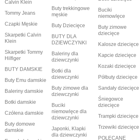
Calvin Klein
Buty trekkingowe
Buciki
Tommy Jeans
męskie
niemowlęce
Czapki Męskie
Buty Dziecięce
Buty zimowe
dziecięce
Skarpetki Calvin
BUTY DLA
Klein
DZIEWCZYNKI
Kalosze dziecięce
Skarpetki Tommy
Baleriny dla
Kapcie dziecięce
Hilfiger
dziewczynki
Kozaki dziecięce
BUTY DAMSKIE
Botki dla
dziewczynki
Półbuty dziecięce
Buty Emu damskie
Buty zimowe dla
Sandały dziecięce
Baleriny damskie
dziewczynki
Śniegowce
Botki damskie
Buciki
dziecięce
niemowlęce dla
Czółena damskie
Trampki dziecięce
dziewczynki
Buty domowe
Trzewiki dziecięce
Japonki, Klapki
damskie
dla dziewczynki
POLECANE