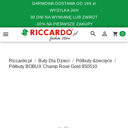
DARMOWA DOSTAWA OD 199 zł
WYSYŁKA 24H
30 DNI NA WYMIANĘ LUB ZWROT
-10% NA PIERWSZE ZAKUPY
search


shopping_cart
0
Riccardo.pl
Buty Dla Dzieci
Półbuty dziecięce
Półbuty BOBUX Champ Rose Gold 850510