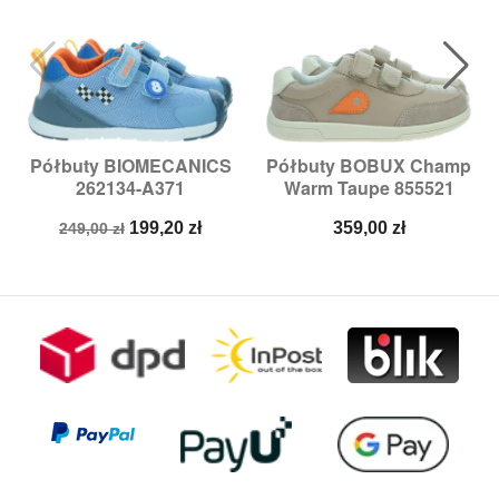
Półbuty BIOMECANICS
Półbuty BOBUX Champ
262134-A371
Warm Taupe 855521
Cena
Cena
Cena
199,20 zł
359,00 zł
249,00 zł
podstawowa