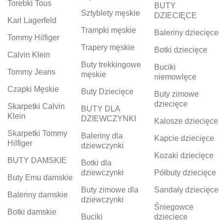
Torebki Tous
BUTY
Sztyblety męskie
DZIECIĘCE
Karl Lagerfeld
Trampki męskie
Baleriny dziecięce
Tommy Hilfiger
Trapery męskie
Botki dziecięce
Calvin Klein
Buty trekkingowe
Buciki
Tommy Jeans
męskie
niemowlęce
Czapki Męskie
Buty Dziecięce
Buty zimowe
dziecięce
Skarpetki Calvin
BUTY DLA
Klein
DZIEWCZYNKI
Kalosze dziecięce
Skarpetki Tommy
Baleriny dla
Kapcie dziecięce
Hilfiger
dziewczynki
Kozaki dziecięce
BUTY DAMSKIE
Botki dla
dziewczynki
Półbuty dziecięce
Buty Emu damskie
Buty zimowe dla
Sandały dziecięce
Baleriny damskie
dziewczynki
Śniegowce
Botki damskie
Buciki
dziecięce