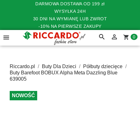
DARMOWA DOSTAWA OD 199 zł
WYSYŁKA 24H
30 DNI NA WYMIANĘ LUB ZWROT
-10% NA PIERWSZE ZAKUPY
search


shopping_cart
0
Riccardo.pl
Buty Dla Dzieci
Półbuty dziecięce
Buty Barefoot BOBUX Alpha Meta Dazzling Blue
639005
NOWOŚĆ