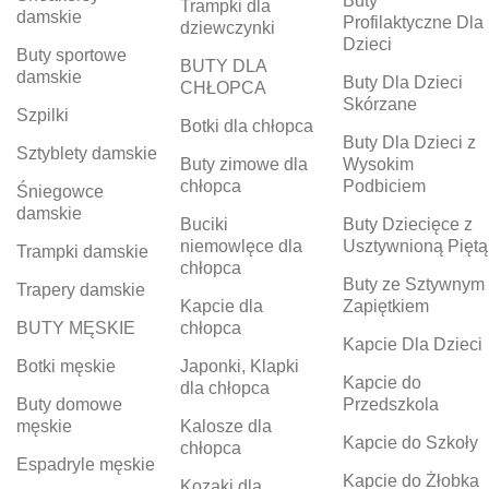
Buty
Trampki dla
damskie
Profilaktyczne Dla
dziewczynki
Dzieci
Buty sportowe
BUTY DLA
damskie
Buty Dla Dzieci
CHŁOPCA
Skórzane
Szpilki
Botki dla chłopca
Buty Dla Dzieci z
Sztyblety damskie
Buty zimowe dla
Wysokim
chłopca
Podbiciem
Śniegowce
damskie
Buciki
Buty Dziecięce z
niemowlęce dla
Usztywnioną Piętą
Trampki damskie
chłopca
Buty ze Sztywnym
Trapery damskie
Kapcie dla
Zapiętkiem
BUTY MĘSKIE
chłopca
Kapcie Dla Dzieci
Botki męskie
Japonki, Klapki
Kapcie do
dla chłopca
Buty domowe
Przedszkola
męskie
Kalosze dla
Kapcie do Szkoły
chłopca
Espadryle męskie
Kapcie do Żłobka
Kozaki dla