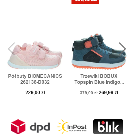
Półbuty BIOMECANICS
Trzewiki BOBUX
262136-D032
Topspin Blue Indigo...
Cena
Cena
Cena
229,00 zł
269,99 zł
379,00 zł
podstawowa