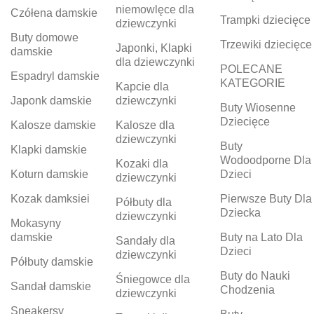
niemowlęce dla
Czółena damskie
Trampki dziecięce
dziewczynki
Buty domowe
Trzewiki dziecięce
Japonki, Klapki
damskie
dla dziewczynki
POLECANE
Espadryl damskie
KATEGORIE
Kapcie dla
Japonk damskie
dziewczynki
Buty Wiosenne
Dziecięce
Kalosze damskie
Kalosze dla
dziewczynki
Buty
Klapki damskie
Wodoodporne Dla
Kozaki dla
Koturn damskie
Dzieci
dziewczynki
Kozak damksiei
Pierwsze Buty Dla
Półbuty dla
Dziecka
dziewczynki
Mokasyny
damskie
Buty na Lato Dla
Sandały dla
Dzieci
dziewczynki
Półbuty damskie
Buty do Nauki
Śniegowce dla
Sandał damskie
Chodzenia
dziewczynki
Sneakersy