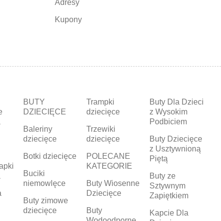
Adresy
Kupony
BUTY
Trampki
Buty Dla Dzieci
e
DZIECIĘCE
dziecięce
z Wysokim
a
Podbiciem
Baleriny
Trzewiki
dziecięce
dziecięce
Buty Dziecięce
z Usztywnioną
Botki dziecięce
POLECANE
Piętą
apki
KATEGORIE
Buciki
a
Buty ze
niemowlęce
Buty Wiosenne
Sztywnym
a
Dziecięce
Zapiętkiem
Buty zimowe
dziecięce
Buty
Kapcie Dla
Wodoodporne