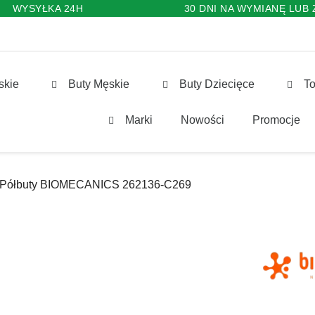
WYSYŁKA 24H
30 DNI NA WYMIANĘ LUB
skie
Buty Męskie
Buty Dziecięce
To
Marki
Nowości
Promocje
Półbuty BIOMECANICS 262136-C269