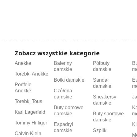
Zobacz wszystkie kategorie
Anekke
Baleriny
Półbuty
B
damskie
damskie
m
Torebki Anekke
Botki damskie
Sandał
Es
Portfele
damskie
m
Anekke
Czółena
damskie
Sneakersy
Ja
Torebki Tous
damskie
Buty domowe
K
Karl Lagerfeld
damskie
Buty sportowe
m
damskie
Tommy Hilfiger
Espadryl
Kl
damskie
Szpilki
Calvin Klein
M