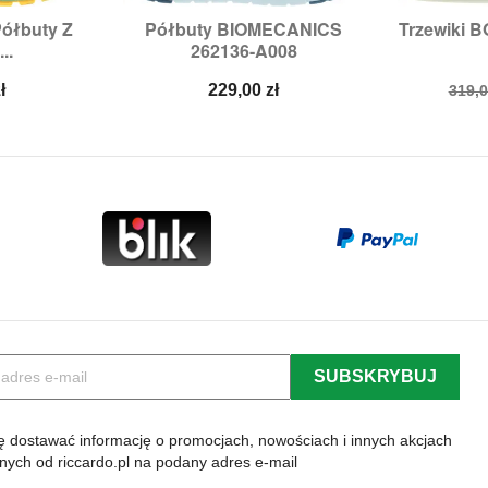
ółbuty Z
Półbuty BIOMECANICS
Trzewiki 


odgląd
Szybki podgląd
Sz
..
262136-A008
,
34,
36,
39
Rozmiary:
22,
24
Roz
Cena
Cen
ł
229,00 zł
319,0
pod
 dostawać informację o promocjach, nowościach i innych akcjach
lnych od riccardo.pl na podany adres e-mail