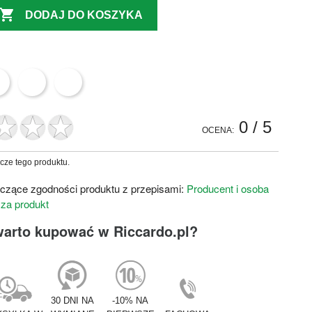

DODAJ DO KOSZYKA
0
/ 5
OCENA:
zcze tego produktu.
czące zgodności produktu z przepisami:
Producent i osoba
 za produkt
warto kupować w Riccardo.pl?
30 DNI NA
-10% NA