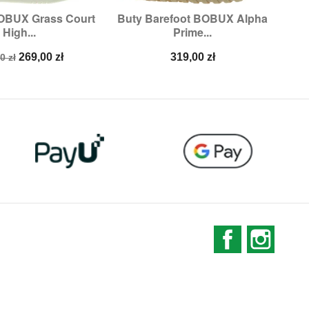
BOBUX Grass Court
Buty Barefoot BOBUX Alpha
Ul

ybki podgląd
Szybki podgląd
High...
Prime...
miary:
23,
25
Rozmiary:
24
a
Cena
Cena
269,00 zł
319,00 zł
0 zł
stawowa
Facebook
Instag