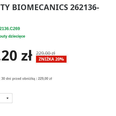
TY BIOMECANICS 262136-
2136.C269
buty dziecięce
20 zł
229,00 zł
ZNIŻKA 20%
 30 dni przed obniżką :
229,00 zł