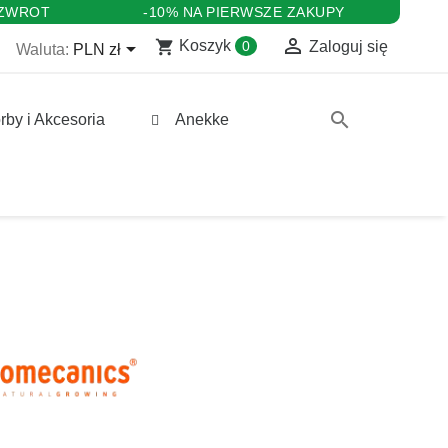
 ZWROT
-10% NA PIERWSZE ZAKUPY

shopping_cart

Koszyk
0
Zaloguj się
Waluta:
PLN zł
search
rby i Akcesoria
Anekke