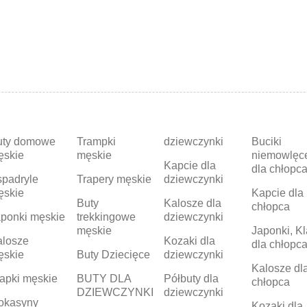
uty domowe
Trampki
dziewczynki
Buciki
ęskie
męskie
niemowlęc
Kapcie dla
dla chłopc
padryle
Trapery męskie
dziewczynki
ęskie
Kapcie dla
Buty
Kalosze dla
chłopca
ponki męskie
trekkingowe
dziewczynki
męskie
Japonki, Kl
alosze
Kozaki dla
dla chłopc
ęskie
Buty Dziecięce
dziewczynki
Kalosze dl
apki męskie
BUTY DLA
Półbuty dla
chłopca
DZIEWCZYNKI
dziewczynki
okasyny
Kozaki dla