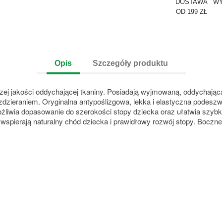
DOSTAWA
WY
OD 199 ZŁ
Opis
Szczegóły produktu
zej jakości oddychającej tkaniny. Posiadają wyjmowaną, oddychając
zieraniem. Oryginalna antypoślizgowa, lekka i elastyczna podeszwa
ożliwia dopasowanie do szerokości stopy dziecka oraz ułatwia szyb
wspierają naturalny chód dziecka i prawidłowy rozwój stopy. Boczne 