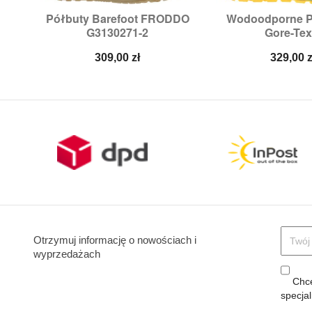
Półbuty Barefoot FRODDO
Wodoodporne P


Szybki podgląd
Szybki p
G3130271-2
Gore-Tex.
Rozmiary:
24
Rozmiary:
30,
31
Cena
Cena
309,00 zł
329,00 z
Otrzymuj informację o nowościach i
wyprzedażach
Chcę
specja