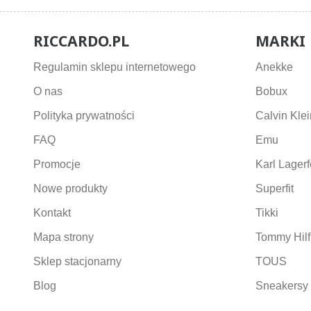
RICCARDO.PL
MARKI
Regulamin sklepu internetowego
Anekke
O nas
Bobux
Polityka prywatności
Calvin Klei
FAQ
Emu
Promocje
Karl Lagerf
Nowe produkty
Superfit
Kontakt
Tikki
Mapa strony
Tommy Hilf
Sklep stacjonarny
TOUS
Blog
Sneakersy 