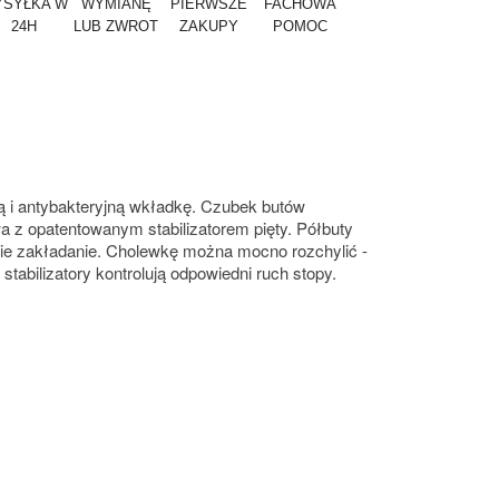
SYŁKA W
WYMIANĘ
PIERWSZE
FACHOWA
24H
LUB ZWROT
ZAKUPY
POMOC
ą i antybakteryjną wkładkę. Czubek butów
 z opatentowanym stabilizatorem pięty. Półbuty
kie zakładanie. Cholewkę można mocno rozchylić -
stabilizatory kontrolują odpowiedni ruch stopy.