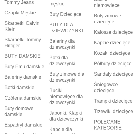
Tommy Jeans
męskie
niemowlęce
Czapki Męskie
Buty Dziecięce
Buty zimowe
dziecięce
Skarpetki Calvin
BUTY DLA
Klein
DZIEWCZYNKI
Kalosze dziecięce
Skarpetki Tommy
Baleriny dla
Kapcie dziecięce
Hilfiger
dziewczynki
Kozaki dziecięce
BUTY DAMSKIE
Botki dla
dziewczynki
Półbuty dziecięce
Buty Emu damskie
Buty zimowe dla
Sandały dziecięce
Baleriny damskie
dziewczynki
Śniegowce
Botki damskie
Buciki
dziecięce
niemowlęce dla
Czółena damskie
Trampki dziecięce
dziewczynki
Buty domowe
Trzewiki dziecięce
Japonki, Klapki
damskie
dla dziewczynki
POLECANE
Espadryl damskie
KATEGORIE
Kapcie dla