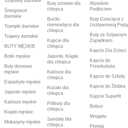
Sztyblety damskie
Buty zimowe dla
Wysokim
chłopca
Podbiciem
Śniegowce
damskie
Buciki
Buty Dziecięce z
niemowlęce dla
Usztywnioną Piętą
Trampki damskie
chłopca
Buty ze Sztywnym
Trapery damskie
Kapcie dla
Zapiętkiem
BUTY MĘSKIE
chłopca
Kapcie Dla Dzieci
Botki męskie
Japonki, Klapki
Kapcie do
dla chłopca
Buty domowe
Przedszkola
męskie
Kalosze dla
Kapcie do Szkoły
chłopca
Espadryle męskie
Kapcie do Żłobka
Kozaki dla
Japonki męskie
chłopca
Kapcie Superfit
Kalosze męskie
Półbuty dla
Bobux
chłopca
Klapki męskie
Mrugała
Sandały dla
Mokasyny męskie
chłopca
Primigi