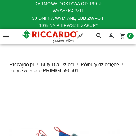
DARMOWA DOSTAWA OD 199 zł
WYSYŁKA 24H
30 DNI NA WYMIANĘ LUB ZWROT
-10% NA PIERWSZE ZAKUPY
search


shopping_cart
0
Riccardo.pl
Buty Dla Dzieci
Półbuty dziecięce
Buty Świecące PRIMIGI 5965011