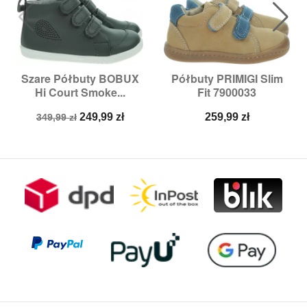
Szare Półbuty BOBUX
Półbuty PRIMIGI Slim
Hi Court Smoke...
Fit 7900033
Cena
Cena
Cena
249,99 zł
259,99 zł
349,99 zł
podstawowa