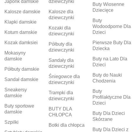
Japonk damskie
dziewczynki
Buty Wiosenne
Dziecięce
Kalosze damskie
Kalosze dla
dziewczynki
Buty
Klapki damskie
Wodoodporne Dla
Kozaki dla
Koturn damskie
Dzieci
dziewczynki
Kozak damksiei
Pierwsze Buty Dla
Półbuty dla
Dziecka
dziewczynki
Mokasyny
damskie
Buty na Lato Dla
Sandały dla
Dzieci
dziewczynki
Półbuty damskie
Buty do Nauki
Śniegowce dla
Sandał damskie
Chodzenia
dziewczynki
Sneakersy
Buty
Trampki dla
damskie
Profilaktyczne Dla
dziewczynki
Dzieci
Buty sportowe
BUTY DLA
damskie
Buty Dla Dzieci
CHŁOPCA
Skórzane
Szpilki
Botki dla chłopca
Buty Dla Dzieci z